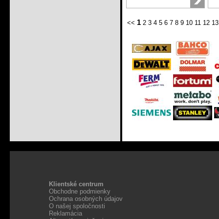
1
<<
2
3
4
5
6
7
8
9
10
11
12
13
Klientské centrum
Obchodne podmienky
Ochrana osobných údajov
O našej spoločnosti
Reklamácia