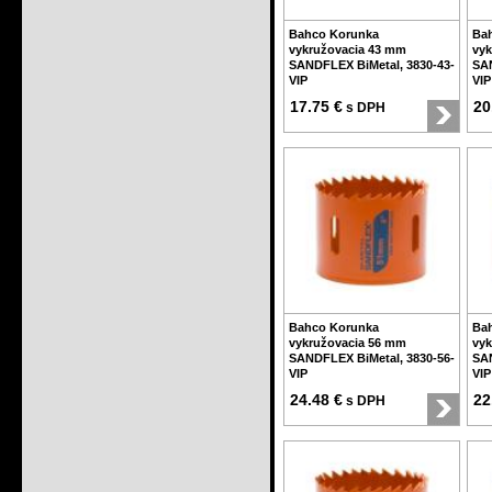
Bahco Korunka
Ba
vykružovacia 43 mm
vyk
SANDFLEX BiMetal, 3830-43-
SAN
VIP
VIP
17.75 €
20
s DPH
Bahco Korunka
Ba
vykružovacia 56 mm
vyk
SANDFLEX BiMetal, 3830-56-
SAN
VIP
VIP
24.48 €
22
s DPH