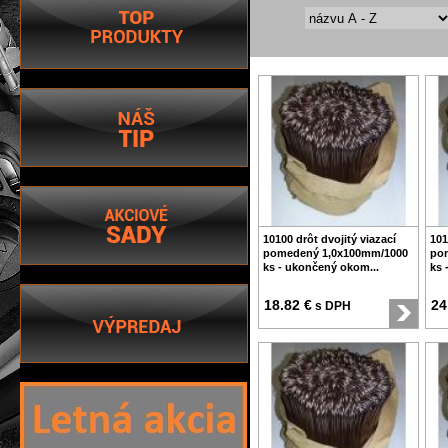
10100 drôt dvojitý viazací
101
pomedený 1,0x100mm/1000
po
ks - ukončený okom...
ks 
18.82 €
24
s DPH