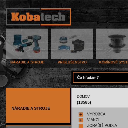
NÁRADIE A STROJE
PRÍSLUŠENSTVO
KOMÍNOVÉ SYS
DOMOV
(13585)
NÁRADIE A STROJE
VÝROBCA
V AKCII
ZORAĎIŤ PODĽA