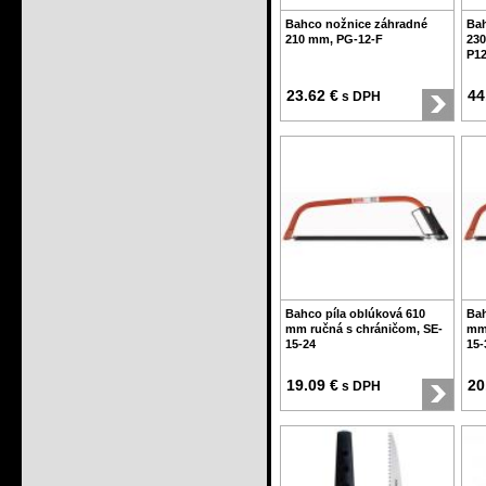
Bahco nožnice záhradné
Bah
210 mm, PG-12-F
230
P12
23.62 €
44
s DPH
Bahco píla oblúková 610
Bah
mm ručná s chráničom, SE-
mm 
15-24
15-
19.09 €
20
s DPH