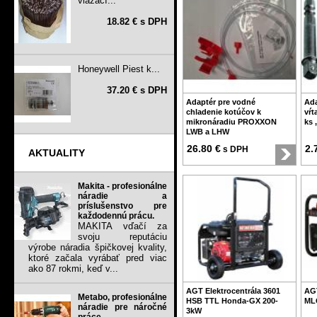
viazací...
18.82 € s DPH
Honeywell Piest k...
37.20 € s DPH
Adaptér pre vodné
Ada
chladenie kotúčov k
vŕt
mikronáradiu PROXXON
ks 
LWB a LHW
26.80 €
2.
s DPH
AKTUALITY
Makita - profesionálne
náradie a
príslušenstvo pre
každodennú prácu.
MAKITA vďačí za
svoju reputáciu
výrobe náradia špičkovej kvality,
ktoré začala vyrábať pred viac
ako 87 rokmi, keď v...
AGT Elektrocentrála 3601
AGT
Metabo, profesionálne
HSB TTL Honda-GX 200-
MLG
náradie pre náročné
3kW