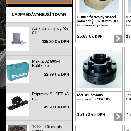
NAJPREDÁVANEJŠÍ TOVAR
10180 drôt dvojitý viazací
102
pomedený 1,0x180mm/1000
po
ks - ukončený okom...
ks 
Aplikátor strojový AS-
0111...
25.83 €
28
s DPH
135.30 € s DPH
Makita 824985-4
Kufrík pre...
22.79 € s DPH
Prípravok SLIDER 45
4čeľ.sklučovadlo
5" 
na...
sam.nast.čel.SPA-500,
150
49.20 € s DPH
154.73 €
7.
s DPH
10100 drôt dvojitý