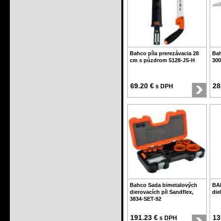
Bahco píla prerezávacia 28
Bah
cm s púzdrom 5128-JS-H
300
69.20 €
28
s DPH
Bahco Sada bimetalových
BA
dierovacích píl Sandflex,
die
3834-SET-92
191.23 €
13
s DPH