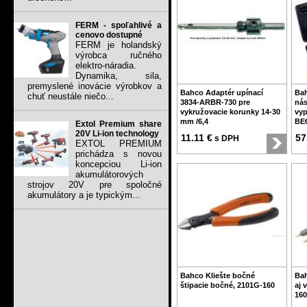
FERM - spoľahlivé a
cenovo dostupné
FERM je holandský
výrobca ručného
elektro-náradia.
Dynamika, sila,
premyslené inovácie výrobkov a
Bahco Adaptér upínací
Ba
chuť neustále niečo...
3834-ARBR-730 pre
nás
vykružovacie korunky 14-30
vyp
mm /6,4
BE
Extol Premium share
20V Li-ion technology
11.11 €
57
s DPH
EXTOL PREMIUM
prichádza s novou
koncepciou Li-ion
akumulátorových
strojov 20V pre spoločné
akumulátory a je typickým...
Bahco Kliešte bočné
Bah
štipacie bočné, 2101G-160
aj 
160