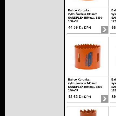
Bahco Korunka
Ba
vykružovacia 108 mm
vyk
SANDFLEX BiMetal, 3830-
SAN
108-VIP
127
44.59 €
66
s DPH
Bahco Korunka
Ba
vykružovacia 146 mm
vyk
SANDFLEX BiMetal, 3830-
SAN
146-VIP
152
92.62 €
89
s DPH