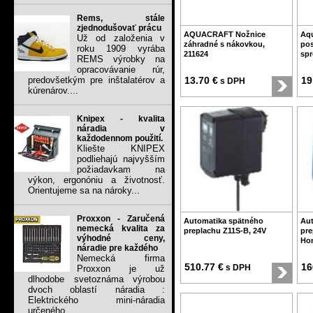
Rems, stále
zjednodušovať prácu
AQUACRAFT Nožnice
Aqu
Už od založenia v
záhradné s nákovkou,
pos
roku 1909 vyrába
211624
spr
REMS výrobky na
opracovávanie rúr,
predovšetkým pre inštalatérov a
13.70 €
19
s DPH
kúrenárov....
Knipex - kvalita
náradia v
každodennom použití.
Kliešte KNIPEX
podliehajú najvyšším
požiadavkam na
výkon, ergonóniu a životnosť.
Orientujeme sa na nároky...
Proxxon - Zaručená
Automatika spätného
Aut
nemecká kvalita za
preplachu Z11S-B, 24V
pre
výhodné ceny,
Ho
náradie pre každého
Nemecká firma
510.77 €
16
s DPH
Proxxon je už
dlhodobe svetoznáma výrobou
dvoch oblastí náradia :
Elektrického mini-náradia
určeného...