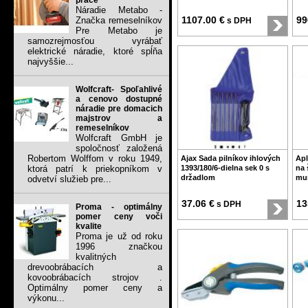
práce
Náradie Metabo -
1107.00 €
99
Značka remeselníkov
s DPH
Pre Metabo je
samozrejmosťou vyrábať
elektrické náradie, ktoré spĺňa
najvyššie...
Wolfcraft- Spoľahlivé
a cenovo dostupné
náradie pre domacich
majstrov a
remeselníkov
Wolfcraft GmbH je
spoločnosť založená
Robertom Wolffom v roku 1949,
Ajax Sada pilníkov ihlových
Apl
ktorá patrí k priekopníkom v
1393/180/6-dielna sek 0 s
na 
držadlom
mur
odvetví služieb pre...
37.06 €
13
s DPH
Proma - optimálny
pomer ceny voči
kvalite
Proma je už od roku
1996 značkou
kvalitných
drevoobrábacích a
kovoobrábacích strojov .
Optimálny pomer ceny a
výkonu...