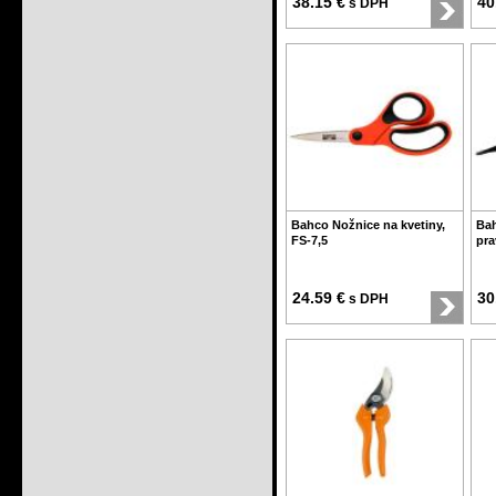
38.15 €
40
s DPH
Bahco Nožnice na kvetiny,
Bah
FS-7,5
pra
24.59 €
30
s DPH