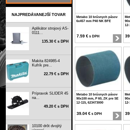
NAJPREDÁVANEJŠÍ TOVAR
Metabo 10 brúsnych pásov
Met
6x457 mm P40 NK BFE
90x
12-
Aplikátor strojový AS-
0111...
7.59 €
39
s DPH
135.30 € s DPH
Makita 824985-4
Kufrík pre...
22.79 € s DPH
Prípravok SLIDER 45
Metabo 10 brúsnych pásov
Met
na...
90x100 mm, P 60, ZK pre SE
90x
12-115, 623473000
12-
49.20 € s DPH
39.04 €
39
s DPH
10100 drôt dvojitý