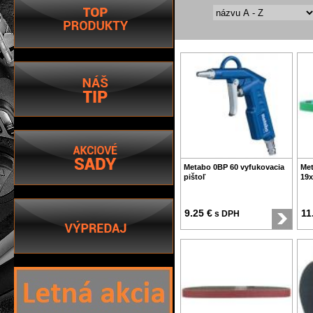
Metabo 0BP 60 vyfukovacia
Met
pištoľ
19
9.25 €
11
s DPH