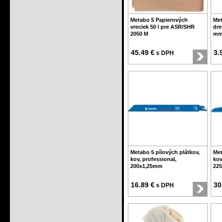
Metabo 5 Papierových
Met
vreciek 50 l pre ASR/SHR
dre
2050 M
mm 
45.49 €
3.
s DPH
Metabo 5 pílových plátkov,
Met
kov, professional,
kov
200x1,25mm
22
16.89 €
30
s DPH