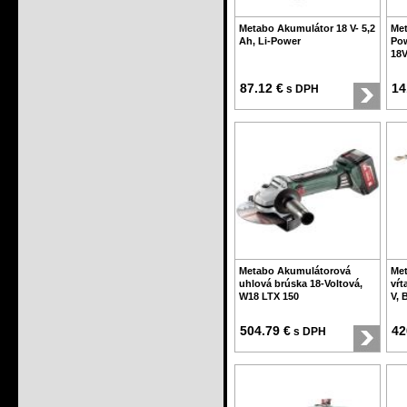
Metabo Akumulátor 18 V- 5,2
Met
Ah, Li-Power
Po
18V
87.12 €
14
s DPH
Metabo Akumulátorová
Me
uhlová brúska 18-Voltová,
vŕt
W18 LTX 150
V, 
504.79 €
42
s DPH