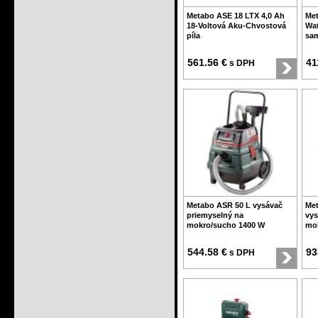
Metabo ASE 18 LTX 4,0 Ah
Met
18-Voltová Aku-Chvostová
Wat
píla
sam
561.56 €
41
s DPH
Metabo ASR 50 L vysávač
Me
priemyselný na
vys
mokro/sucho 1400 W
mo
544.58 €
93
s DPH