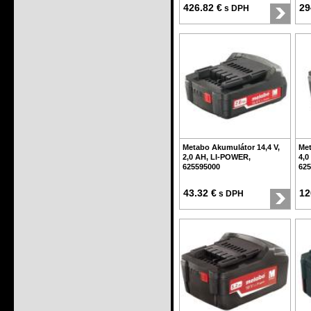
426.82 €
29
s DPH
Metabo Akumulátor 14,4 V,
Met
2,0 AH, LI-POWER,
4,0
625595000
625
43.32 €
12
s DPH