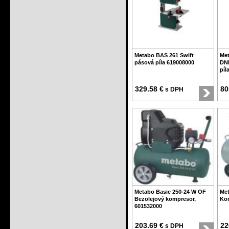
Metabo BAS 261 Swift
Met
pásová píla 619008000
DN
píl
329.58 €
80
s DPH
Metabo Basic 250-24 W OF
Met
Bezolejový kompresor,
Kom
601532000
203.69 €
22
s DPH