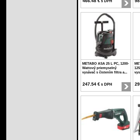
466.48 €
98
s DPH
METABO ASA 25 L PC, 1200-
ME
Wattový priemyselný
125
vysávač s čistením filtra a...
vys
247.54 €
29
s DPH