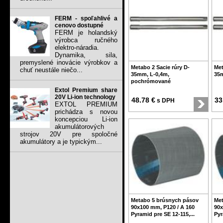
FERM - spoľahlivé a
cenovo dostupné
FERM je holandský
výrobca ručného
elektro-náradia.
Dynamika, sila,
premyslené inovácie výrobkov a
Metabo 2 Sacie rúry D-
Met
chuť neustále niečo...
35mm, L-0,4m,
35m
pochrómované
Extol Premium share
20V Li-ion technology
48.78 €
33
s DPH
EXTOL PREMIUM
prichádza s novou
koncepciou Li-ion
akumulátorových
strojov 20V pre spoločné
akumulátory a je typickým...
Metabo 5 brúsnych pásov
Met
90x100 mm, P120 / A 160
90x
Pyramid pre SE 12-115,...
Pyr