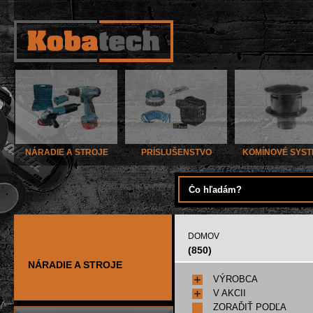
NÁRADIE A STROJE
PRÍSLUŠENSTVO
KOMÍNOVÉ SYS
DOMOV
(850)
NÁRADIE A STROJE
VÝROBCA
V AKCII
ZORAĎIŤ PODĽA