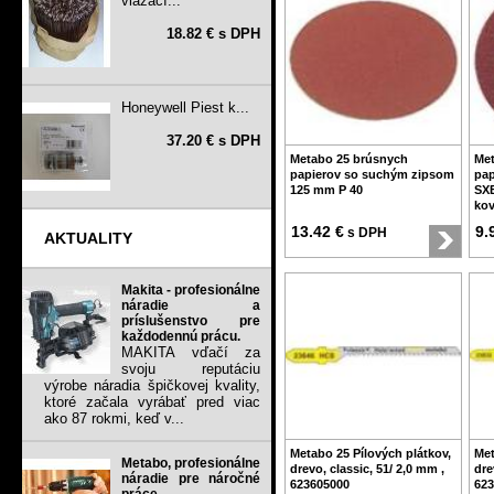
viazací...
18.82 € s DPH
Honeywell Piest k...
37.20 € s DPH
Metabo 25 brúsnych
Met
papierov so suchým zipsom
pap
125 mm P 40
SXE
ko
13.42 €
9.
s DPH
AKTUALITY
Makita - profesionálne
náradie a
príslušenstvo pre
každodennú prácu.
MAKITA vďačí za
svoju reputáciu
výrobe náradia špičkovej kvality,
ktoré začala vyrábať pred viac
ako 87 rokmi, keď v...
Metabo 25 Pílových plátkov,
Met
Metabo, profesionálne
drevo, classic, 51/ 2,0 mm ,
dre
náradie pre náročné
623605000
623