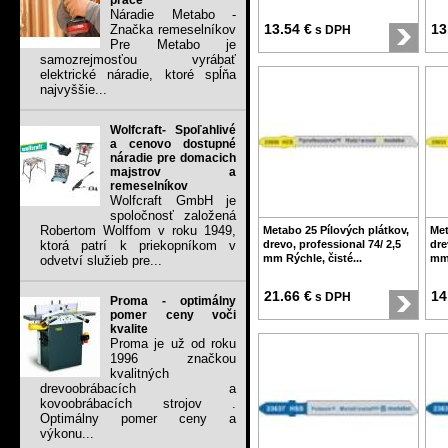
práce
Náradie Metabo -
13.54 €
13
Značka remeselníkov
s DPH
Pre Metabo je
samozrejmosťou vyrábať
elektrické náradie, ktoré spĺňa
najvyššie...
Wolfcraft- Spoľahlivé
a cenovo dostupné
náradie pre domacich
majstrov a
remeselníkov
Wolfcraft GmbH je
spoločnosť založená
Robertom Wolffom v roku 1949,
Metabo 25 Pílových plátkov,
Met
ktorá patrí k priekopníkom v
drevo, professional 74/ 2,5
dre
mm Rýchle, čisté...
m
odvetví služieb pre...
21.66 €
14
s DPH
Proma - optimálny
pomer ceny voči
kvalite
Proma je už od roku
1996 značkou
kvalitných
drevoobrábacích a
kovoobrábacích strojov .
Optimálny pomer ceny a
výkonu...