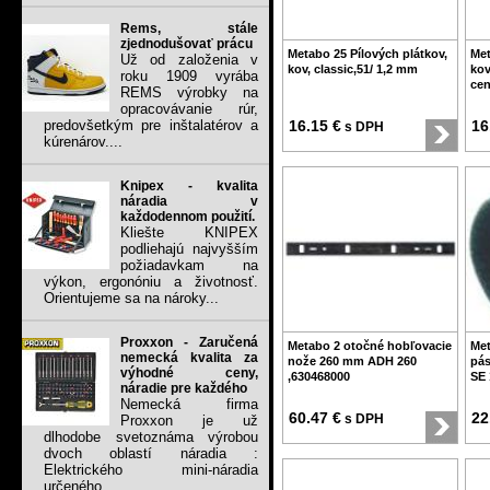
Rems, stále
zjednodušovať prácu
Metabo 25 Pílových plátkov,
Met
Už od založenia v
kov, classic,51/ 1,2 mm
kov
roku 1909 vyrába
cen
REMS výrobky na
opracovávanie rúr,
predovšetkým pre inštalatérov a
16.15 €
16
s DPH
kúrenárov....
Knipex - kvalita
náradia v
každodennom použití.
Kliešte KNIPEX
podliehajú najvyšším
požiadavkam na
výkon, ergonóniu a životnosť.
Orientujeme sa na nároky...
Proxxon - Zaručená
Metabo 2 otočné hobľovacie
Met
nemecká kvalita za
nože 260 mm ADH 260
pás
výhodné ceny,
,630468000
SE 
náradie pre každého
Nemecká firma
60.47 €
22
s DPH
Proxxon je už
dlhodobe svetoznáma výrobou
dvoch oblastí náradia :
Elektrického mini-náradia
určeného...