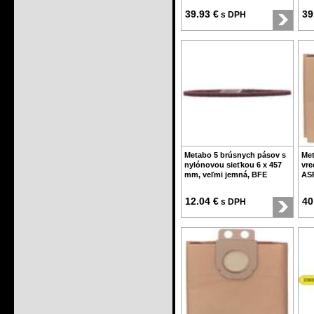
39.93 €
39
s DPH
Metabo 5 brúsnych pásov s
Met
nylónovou sieťkou 6 x 457
vre
mm, veľmi jemná, BFE
AS
12.04 €
40
s DPH