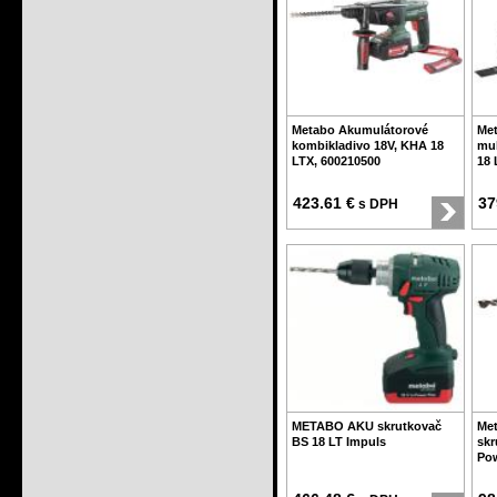
Metabo Akumulátorové
Me
kombikladivo 18V, KHA 18
mul
LTX, 600210500
18 
423.61 €
37
s DPH
METABO AKU skrutkovač
Met
BS 18 LT Impuls
skr
Po