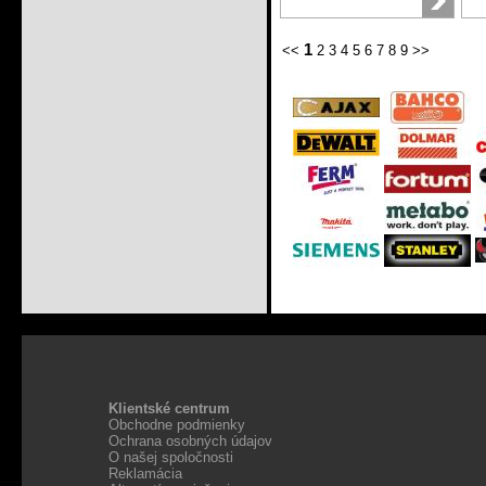
1
<<
2
3
4
5
6
7
8
9
>>
Klientské centrum
Obchodne podmienky
Ochrana osobných údajov
O našej spoločnosti
Reklamácia