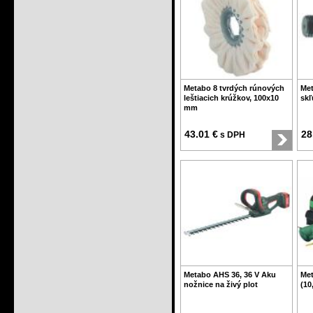
Metabo 8 tvrdých rúnových
Met
leštiacich krúžkov, 100x10
skľ
mm
43.01 €
28
s DPH
Metabo AHS 36, 36 V Aku
Met
nožnice na živý plot
(10