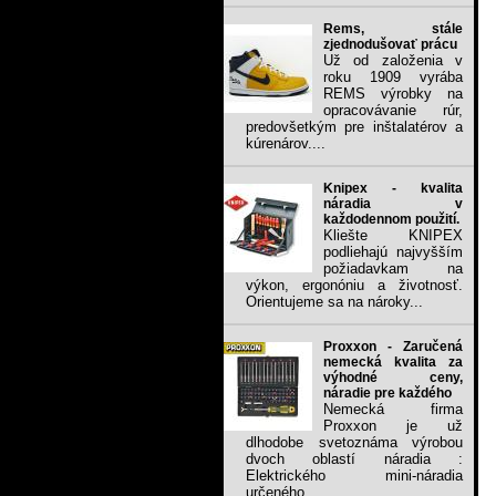
Rems, stále
zjednodušovať prácu
Už od založenia v
roku 1909 vyrába
REMS výrobky na
opracovávanie rúr,
predovšetkým pre inštalatérov a
kúrenárov....
Knipex - kvalita
náradia v
každodennom použití.
Kliešte KNIPEX
podliehajú najvyšším
požiadavkam na
výkon, ergonóniu a životnosť.
Orientujeme sa na nároky...
Proxxon - Zaručená
nemecká kvalita za
výhodné ceny,
náradie pre každého
Nemecká firma
Proxxon je už
dlhodobe svetoznáma výrobou
dvoch oblastí náradia :
Elektrického mini-náradia
určeného...