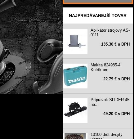
NAJPREDÁVANEJŠÍ TOVAR
Aplikátor strojový AS-
0111...
135.30 € s DPH
Makita 824985-4
Kufrík pre...
22.79 € s DPH
Prípravok SLIDER 45
na...
49.20 € s DPH
10100 drôt dvojitý