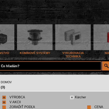
NSTVO
KOMÍNOVÉ SYSTÉMY
VYKUROVACIA
NO
TECHNIKA
DOMOV
(3)
VÝROBCA
Kärcher
V AKCII
ZORAĎIŤ PODĽA
CENA