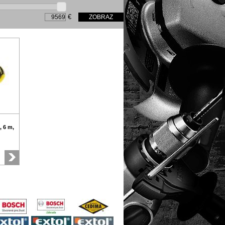
€
, 6 m,