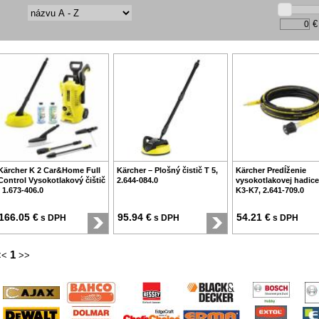
€
Kärcher K 2 Car&Home Full
Kärcher – Plošný čistič T 5,
Kärcher Predĺženie
Control Vysokotlakový čištič
2.644-084.0
vysokotlakovej hadice
, 1.673-406.0
K3-K7, 2.641-709.0
166.05 €
95.94 €
54.21 €
s DPH
s DPH
s DPH
1
<<
>>