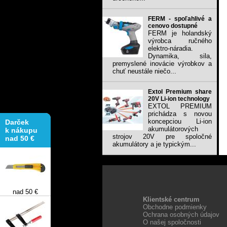
FERM - spoľahlivé a
cenovo dostupné
FERM je holandský
výrobca ručného
elektro-náradia.
Dynamika, sila,
premyslené inovácie výrobkov a
chuť neustále niečo...
Extol Premium share
20V Li-ion technology
EXTOL PREMIUM
Darček
prichádza s novou
k nákupu
koncepciou Li-ion
nad 50 €
akumulátorových
strojov 20V pre spoločné
akumulátory a je typickým...
nad 50 €
Klientské centrum
Obchodne podmienky
Ochrana osobných údajov
O našej spoločnosti