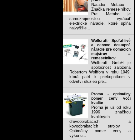
práce
Náradie Metabo -
Značka remeselníkov
Pre Metabo je
samozrejmosťou vyrábať
elektrické náradie, ktoré spĺňa
najvyššie...
Wolfcraft- Spoľahlivé
a cenovo dostupné
náradie pre domacich
majstrov a
remeselníkov
Wolfcraft GmbH je
spoločnosť založená
Robertom Wolffom v roku 1949,
ktorá patrí k priekopníkom v
odvetví služieb pre...
Proma - optimálny
pomer ceny voči
kvalite
Proma je už od roku
1996 značkou
kvalitných
drevoobrábacích a
kovoobrábacích strojov .
Optimálny pomer ceny a
výkonu...