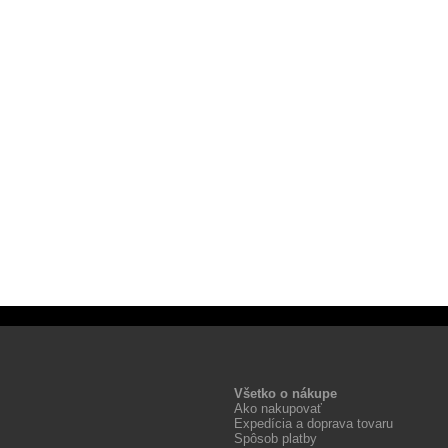
Všetko o nákupe
Ako nakupovať
Expedícia a doprava tovaru
Spôsob platby