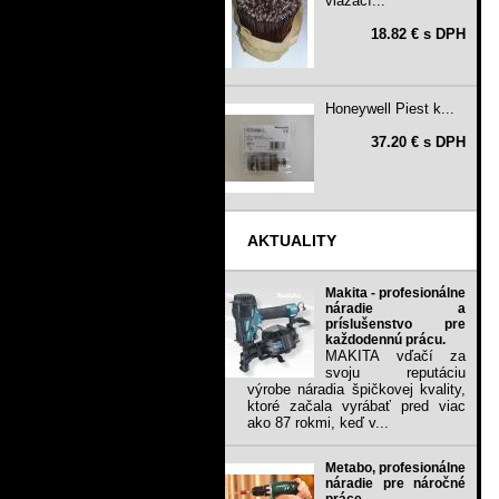
viazací...
18.82 € s DPH
Honeywell Piest k...
37.20 € s DPH
AKTUALITY
Makita - profesionálne
náradie a
príslušenstvo pre
každodennú prácu.
MAKITA vďačí za
svoju reputáciu
výrobe náradia špičkovej kvality,
ktoré začala vyrábať pred viac
ako 87 rokmi, keď v...
Metabo, profesionálne
náradie pre náročné