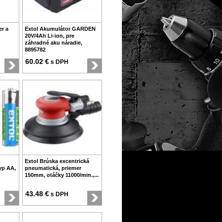
er a
Extol Akumulátor GARDEN
20V/4Ah Li-ion, pre
záhradné aku náradie,
8895782
60.02 €
s DPH
Extol Brúska excentrická
typ AA,
pneumatická, priemer
150mm, otáčky 11000/min.,...
43.48 €
s DPH