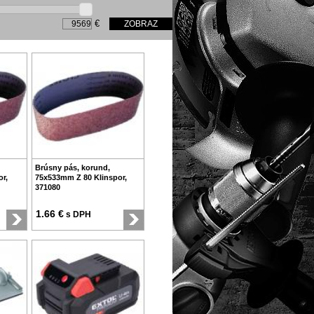
€
Brúsny pás, korund,
r,
75x533mm Z 80 Klinspor,
371080
1.66 €
s DPH