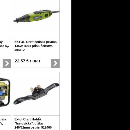
ký
EXTOL Craft Brúska priama,
ar, 6,7
135W, 40ks príslušenstva,
404112
22.57 €
s DPH
trála
Extol Craft Hoblík
V,
"lastovička", dĺžka
240/52mm ostrie, 912400