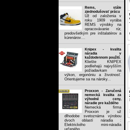
Rems, stále
zjednodušovať prácu
Už od založenia v
roku 1909 vyrába
REMS výrobky na
opracovávanie rúr,
predovšetkým pre inštalatérov a
kúrenárov....
Knipex - kvalita
náradia v
každodennom použití.
Kliešte KNIPEX
podliehajú najvyšším
požiadavkam na
výkon, ergonóniu a životnosť.
Orientujeme sa na nároky...
Proxxon - Zaručená
nemecká kvalita za
výhodné ceny,
náradie pre každého
Nemecká firma
Proxxon je už
dlhodobe svetoznáma výrobou
dvoch oblastí náradia :
Elektrického mini-náradia
určeného...