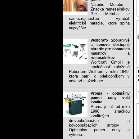
práce
Náradie Metabo -
Značka remeselníkov
Pre Metabo je
samozrejmosťou vyrábať
elektrické náradie, ktoré spĺňa
najvyššie...
Wolfcraft- Spoľahlivé
a cenovo dostupné
náradie pre domacich
majstrov a
remeselníkov
Wolfcraft GmbH je
spoločnosť založená
Robertom Wolffom v roku 1949,
ktorá patrí k priekopníkom v
odvetví služieb pre...
Proma - optimálny
pomer ceny voči
kvalite
Proma je už od roku
1996 značkou
kvalitných
drevoobrábacích a
kovoobrábacích strojov .
Optimálny pomer ceny a
výkonu...