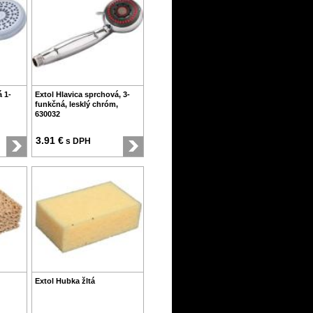
á 1-
Extol Hlavica sprchová, 3-
funkčná, lesklý chróm,
630032
3.91 €
s DPH
Extol Hubka žltá