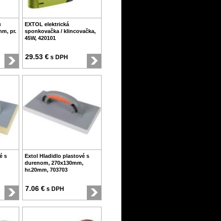
u
EXTOL elektrická
mm, pr.
sponkovačka / klincovačka,
45W, 420101
29.53 €
s DPH
é s
Extol Hladidlo plastové s
durenom, 270x130mm,
hr.20mm, 703703
7.06 €
s DPH