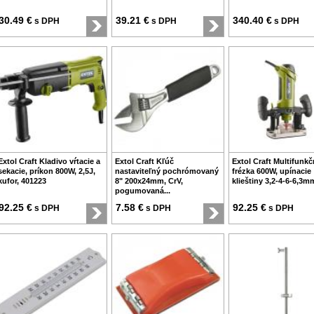
30.49 €
39.21 €
340.40 €
s DPH
s DPH
s DPH
Extol Craft Kladivo vŕtacie a
Extol Craft Kľúč
Extol Craft Multifunk
sekacie, príkon 800W, 2,5J,
nastaviteľný pochrómovaný
frézka 600W, upínacie
kufor, 401223
8" 200x24mm, CrV,
klieštiny 3,2-4-6-6,3mm
pogumovaná...
92.25 €
7.58 €
92.25 €
s DPH
s DPH
s DPH