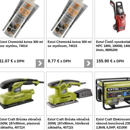
Extol Chemická kotva 300 ml
Extol Chemická kotva 300 ml
Extol Čistič vysokotla
bez styrénu, 74014
so styrénom, 74015
HPC 1800, 1800W, 140b
l/min, 8895200
11.07 €
8.77 €
155.90 €
s DPH
s DPH
s DPH
Extol Craft Brúska vibračná
Extol Craft Brúska vibračná
Extol Craft Elektrocen
150W, 187x90mm, plastová
200W, 187x90mm, hliníková
rámová benzínová 230
základňa, 407114
základňa, 407115
2,8kW, 6,5HP, 421000