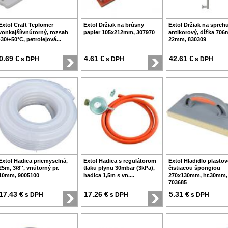
Extol Craft Teplomer
Extol Držiak na brúsny
Extol Držiak na sprch
vonkajší/vnútorný, rozsah
papier 105x212mm, 307970
antikorový, dĺžka 706
-30/+50°C, petrolejová...
22mm, 830309
0.69 €
4.61 €
42.61 €
s DPH
s DPH
s DPH
Extol Hadica priemyselná,
Extol Hadica s regulátorom
Extol Hladidlo plastov
25m, 3/8'', vnútorný pr.
tlaku plynu 30mbar (3kPa),
čistiacou špongiou
10mm, 9005100
hadica 1,5m s vn....
270x130mm, hr.30mm,
703685
17.43 €
17.26 €
5.31 €
s DPH
s DPH
s DPH