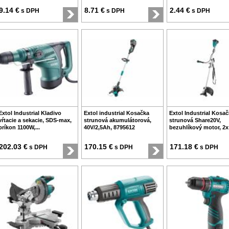
9.14 €
8.71 €
2.44 €
s DPH
s DPH
s DPH
Extol Industrial Kladivo
Extol industrial Kosačka
Extol Industrial Kosa
vŕtacie a sekacie, SDS-max,
strunová akumulátorová,
strunová Share20V,
príkon 1100W,...
40V/2,5Ah, 8795612
bezuhlíkový motor, 2x
202.03 €
170.15 €
171.18 €
s DPH
s DPH
s DPH