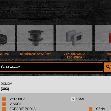
NSTVO
KOMÍNOVÉ SYSTÉMY
VYKUROVACIA
NO
TECHNIKA
DOMOV
(303)
VÝROBCA
Extol
V AKCII
ZORAĎIŤ PODĽA
CENA