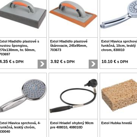
Extol Hladidlo plastové s
Extol Hladidlo plastové
Extol Hlavica sprchov
hustou špongiou,
škárovacie, 245x95mm,
funkčná, 10cm, lesklý
270x130mm, hr. 50mm,
703673
chrom, 830010
703697
4.35 €
3.92 €
10.10 €
s DPH
s DPH
s DPH
Extol Hlavica sprchová, 4-
Extol Hriadeľ ohybný 90cm
Extol Hubka hnedá
funkčná, lesklý chróm,
pre 408010, 408010D
830040