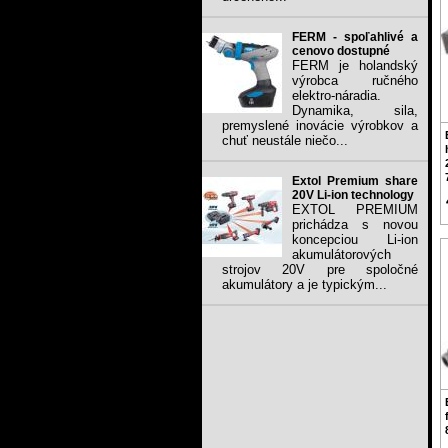
FERM - spoľahlivé a
cenovo dostupné
FERM je holandský
výrobca ručného
elektro-náradia.
Dynamika, sila,
premyslené inovácie výrobkov a
chuť neustále niečo...
Extol Premium share
20V Li-ion technology
EXTOL PREMIUM
prichádza s novou
koncepciou Li-ion
akumulátorových
strojov 20V pre spoločné
akumulátory a je typickým...