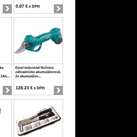
0.87 €
s DPH
čka
Extol Industrial Nožnice
záhradnícke akumulátorové,
 2Ah...
2x akumulátor...
128.23 €
s DPH