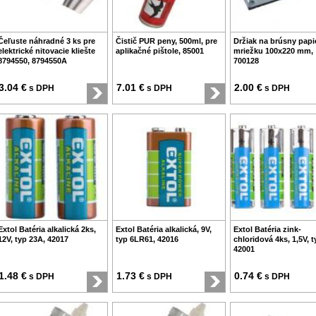
Čeľuste náhradné 3 ks pre
Čistič PUR peny, 500ml, pre
Držiak na brúsny papi
elektrické nitovacie kliešte
aplikačné pištole, 85001
mriežku 100x220 mm,
8794550, 8794550A
700128
3.04 €
7.01 €
2.00 €
s DPH
s DPH
s DPH
Extol Batéria alkalická 2ks,
Extol Batéria alkalická, 9V,
Extol Batéria zink-
12V, typ 23A, 42017
typ 6LR61, 42016
chloridová 4ks, 1,5V, 
42001
1.48 €
1.73 €
0.74 €
s DPH
s DPH
s DPH