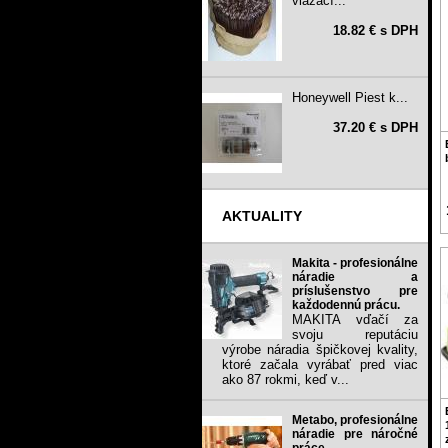
viazací...
18.82 € s DPH
Honeywell Piest k...
37.20 € s DPH
AKTUALITY
Makita - profesionálne
náradie a
príslušenstvo pre
každodennú prácu.
MAKITA vďačí za
svoju reputáciu
výrobe náradia špičkovej kvality,
ktoré začala vyrábať pred viac
ako 87 rokmi, keď v...
Metabo, profesionálne
náradie pre náročné