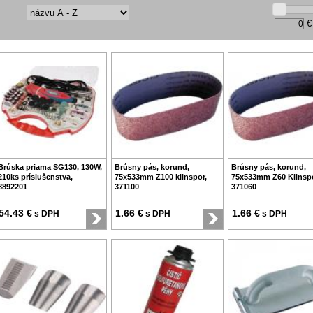
€
Brúska priama SG130, 130W,
Brúsny pás, korund,
Brúsny pás, korund,
210ks príslušenstva,
75x533mm Z100 klinspor,
75x533mm Z60 Klinspo
8892201
371100
371060
54.43 €
1.66 €
1.66 €
s DPH
s DPH
s DPH