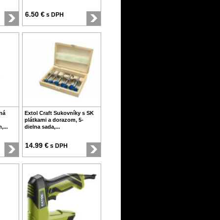
6.50 €
s DPH
čná
Extol Craft Sukovníky s SK
plátkami a dorazom, 5-
,...
dielna sada,...
14.99 €
s DPH