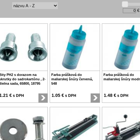
€
Bity PH2 s dorazom na
Farba prášková do
Farba prášková do
skrutky do sadrokartónu , 2-
maliarskej šnúry červená,
maliarskej šnúry modr
dielna sada, 65800, 18795
548
1.21 €
1.05 €
1.48 €
s DPH
s DPH
s DPH