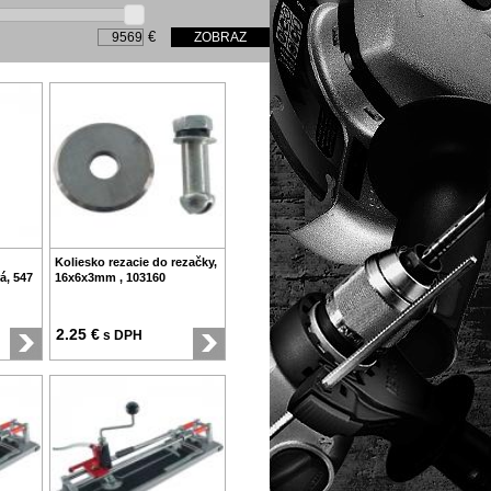
€
Koliesko rezacie do rezačky,
á, 547
16x6x3mm , 103160
2.25 €
s DPH