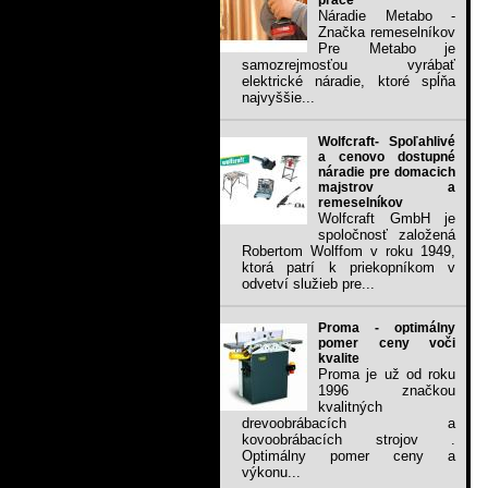
práce
Náradie Metabo -
Značka remeselníkov
Pre Metabo je
samozrejmosťou vyrábať
elektrické náradie, ktoré spĺňa
najvyššie...
Wolfcraft- Spoľahlivé
a cenovo dostupné
náradie pre domacich
majstrov a
remeselníkov
Wolfcraft GmbH je
spoločnosť založená
Robertom Wolffom v roku 1949,
ktorá patrí k priekopníkom v
odvetví služieb pre...
Proma - optimálny
pomer ceny voči
kvalite
Proma je už od roku
1996 značkou
kvalitných
drevoobrábacích a
kovoobrábacích strojov .
Optimálny pomer ceny a
výkonu...