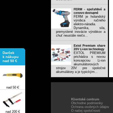
FERM - spoľahlivé a
cenovo dostupné
FERM je holandský
výrobca ručného
elektro-náradia.
Dynamika, sila,
premyslené inovácie výrobkov a
chuť neustále niečo...
Extol Premium share
Darček
20V Li-ion technology
k nákupu
EXTOL PREMIUM
nad 50 €
prichádza s novou
koncepciou Li-ion
akumulátorových
strojov 20V pre spoločné
akumulátory a je typickým...
nad 50 €
Klientské centrum
Obchodne podmienky
nad 200 €
Ochrana osobných údajov
O našej spoločnosti