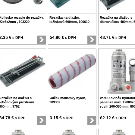
Koliesko rezacie do rezačky,
Rezačka na dlažbu,
Rezačka na dlažbu s
22x6x2mm , 103220
ložisková 600mm, 100610
dierovačkou 400mm, 
2.35 €
54.80 €
48.71 €
s DPH
s DPH
s DPH
Rezačka na dlažbu s
Valček maliarsky nylon,
Vorel Zdvihák hydrauli
teflónovými puzdrami
309332
panenka max. 12000kg
600mm, 9752
zdvih 200-380 mm, 80
34.78 €
3.15 €
62.12 €
s DPH
s DPH
s DPH