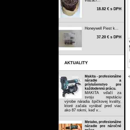
viazací...
18.82 € s DPH
Honeywell Piest k...
37.20 € s DPH
AKTUALITY
Makita - profesionálne
náradie a
príslušenstvo pre
každodennú prácu.
MAKITA vďačí za
svoju reputáciu
výrobe náradia špičkovej kvality,
ktoré začala vyrábať pred viac
ako 87 rokmi, keď v...
Metabo, profesionálne
náradie pre náročné