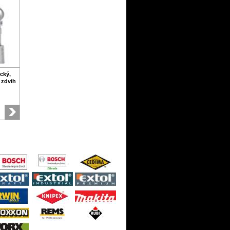
cký,
 zdvih