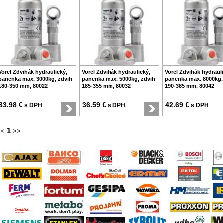
Vorel Zdvihák hydraulický,
Vorel Zdvihák hydraulický,
Vorel Zdvihák hydrauli
panenka max. 3000kg, zdvih
panenka max. 5000kg, zdvih
panenka max. 8000kg,
180-350 mm, 80022
185-355 mm, 80032
190-385 mm, 80042
33.98 €
36.59 €
42.69 €
s DPH
s DPH
s DPH
1
<<
>>