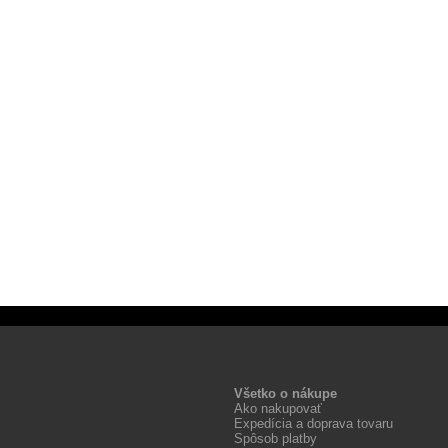
Všetko o nákupe
Ako nakupovať
Expedícia a doprava tovaru
Spôsob platby