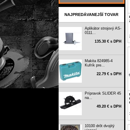
NAJPREDÁVANEJŠÍ TOVAR
Aplikátor strojový AS-
0111...
135.30 € s DPH
Makita 824985-4
Kufrík pre...
22.79 € s DPH
Prípravok SLIDER 45
na...
49.20 € s DPH
10100 drôt dvojitý