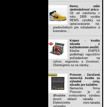
Rems, stále
zjednodušovať prácu
Už od založenia v
roku 1909 vyrába
REMS výrobky na
opracovávanie rúr,
predovšetkým pre inštalatérov a
kúrenárov....
Knipex - kvalita
náradia v
každodennom použití.
Kliešte KNIPEX
podliehajú najvyšším
požiadavkam na
výkon, ergonóniu a životnosť.
Orientujeme sa na nároky...
Proxxon - Zaručená
nemecká kvalita za
výhodné ceny,
náradie pre každého
Nemecká firma
Proxxon je už
dlhodobe svetoznáma výrobou
dvoch oblastí náradia :
Elektrického mini-náradia
určeného...