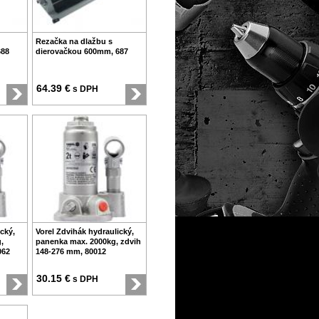
Rezačka na dlažbu s
688
dierovačkou 600mm, 687
64.39 €
s DPH
cký,
Vorel Zdvihák hydraulický,
,
panenka max. 2000kg, zdvih
062
148-276 mm, 80012
30.15 €
s DPH