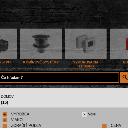
NSTVO
KOMÍNOVÉ SYSTÉMY
VYKUROVACIA
NO
TECHNIKA
DOMOV
(15)
VÝROBCA
Vorel
V AKCII
ZORAĎIŤ PODĽA
CENA