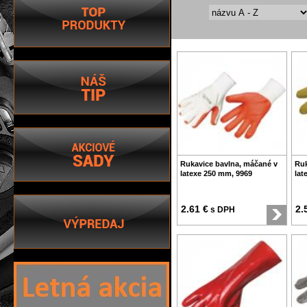
Rukavice bavlna, máčané v
Ruk
latexe 250 mm, 9969
lat
2.61 €
2.
s DPH