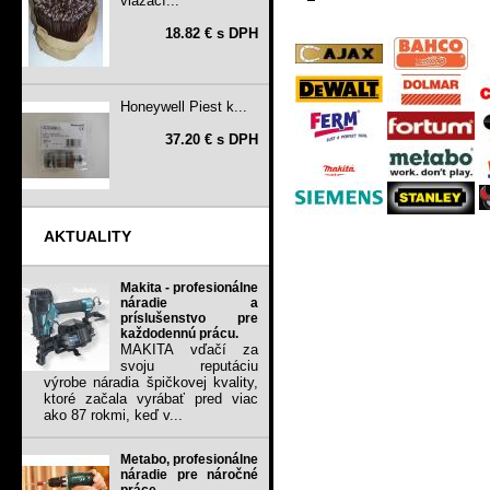
viazací...
18.82 € s DPH
Honeywell Piest k...
37.20 € s DPH
AKTUALITY
Makita - profesionálne
náradie a
príslušenstvo pre
každodennú prácu.
MAKITA vďačí za
svoju reputáciu
výrobe náradia špičkovej kvality,
ktoré začala vyrábať pred viac
ako 87 rokmi, keď v...
Metabo, profesionálne
náradie pre náročné