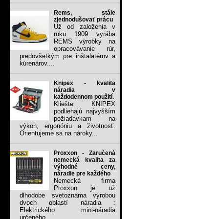
Rems, stále
zjednodušovať prácu
Už od založenia v
roku 1909 vyrába
REMS výrobky na
opracovávanie rúr,
predovšetkým pre inštalatérov a
kúrenárov....
Knipex - kvalita
náradia v
každodennom použití.
Kliešte KNIPEX
podliehajú najvyšším
požiadavkam na
výkon, ergonóniu a životnosť.
Orientujeme sa na nároky...
Proxxon - Zaručená
nemecká kvalita za
výhodné ceny,
náradie pre každého
Nemecká firma
Proxxon je už
dlhodobe svetoznáma výrobou
dvoch oblastí náradia :
Elektrického mini-náradia
určeného...