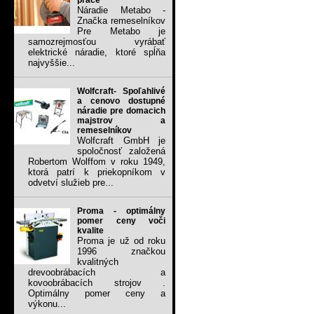
práce
Náradie Metabo -
Značka remeselníkov
Pre Metabo je
samozrejmosťou vyrábať
elektrické náradie, ktoré spĺňa
najvyššie...
Wolfcraft- Spoľahlivé
a cenovo dostupné
náradie pre domacich
majstrov a
remeselníkov
Wolfcraft GmbH je
spoločnosť založená
Robertom Wolffom v roku 1949,
ktorá patrí k priekopníkom v
odvetví služieb pre...
Proma - optimálny
pomer ceny voči
kvalite
Proma je už od roku
1996 značkou
kvalitných
drevoobrábacích a
kovoobrábacích strojov .
Optimálny pomer ceny a
výkonu...