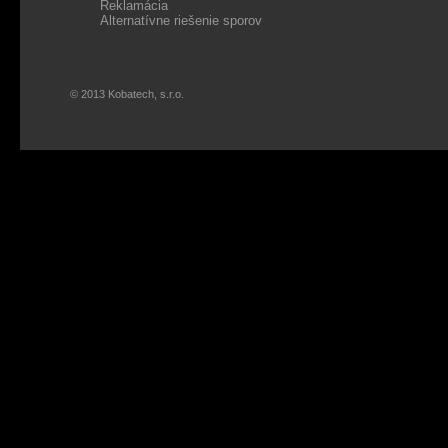
Reklamácia
Alternatívne riešenie sporov
© 2013 Kobatech, s.r.o.