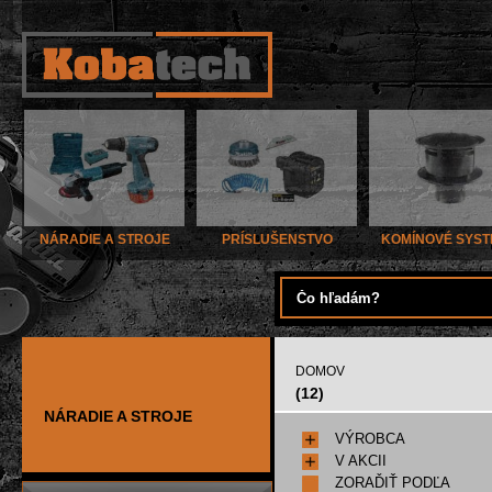
NÁRADIE A STROJE
PRÍSLUŠENSTVO
KOMÍNOVÉ SYS
DOMOV
(12)
NÁRADIE A STROJE
VÝROBCA
V AKCII
ZORAĎIŤ PODĽA