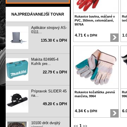
NAJPREDÁVANEJŠÍ TOVAR
Rukavice bavlna, máčané v
Ruk
PVC, 350mm, celomáčané,
ter
9976A
Aplikátor strojový AS-
0111...
4.71 €
1.
s DPH
135.30 € s DPH
Makita 824985-4
Kufrík pre...
22.79 € s DPH
Prípravok SLIDER 45
Rukavice koža/látka ,pevná
Ruk
na...
manžeta, 9964
99
49.20 € s DPH
4.34 €
6.
s DPH
10100 drôt dvojitý
1
<<
>>