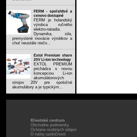
FERM - spoľahlivé a
cenovo dostupné
FERM je holandský
výrobca ručného
elektro-náradia.
Dynamika, sila,
premyslené inovácie výrobkov a
chuť neustále niečo...
Extol Premium share
20V Li-ion technology
EXTOL PREMIUM
prichádza s novou
koncepciou Li-ion
akumulátorových
strojov 20V pre spoločné
akumulátory a je typickým...
Klientské centrum
Obchodne podmienky
Ochrana osobných údajov
O našej spoločnosti