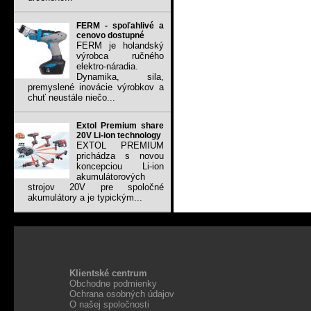
FERM - spoľahlivé a
cenovo dostupné
FERM je holandský
výrobca ručného
elektro-náradia.
Dynamika, sila,
premyslené inovácie výrobkov a
chuť neustále niečo...
Extol Premium share
20V Li-ion technology
EXTOL PREMIUM
prichádza s novou
koncepciou Li-ion
akumulátorových
strojov 20V pre spoločné
akumulátory a je typickým...
Klientské centrum
Obchodne podmienky
Ochrana osobných údajov
O našej spoločnosti