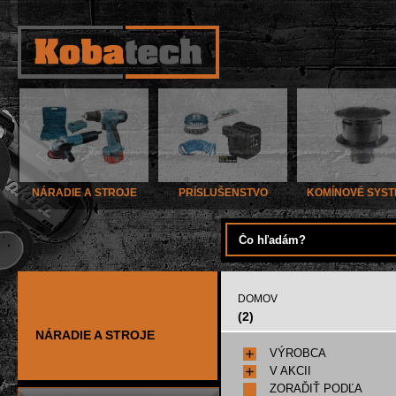
NÁRADIE A STROJE
PRÍSLUŠENSTVO
KOMÍNOVÉ SYS
DOMOV
(2)
NÁRADIE A STROJE
VÝROBCA
V AKCII
ZORAĎIŤ PODĽA