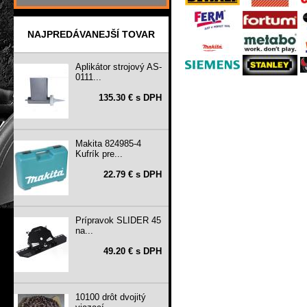
NAJPREDÁVANEJŠÍ TOVAR
Aplikátor strojový AS-
0111...
135.30 € s DPH
Makita 824985-4
Kufrík pre...
22.79 € s DPH
Prípravok SLIDER 45
na...
49.20 € s DPH
10100 drôt dvojitý