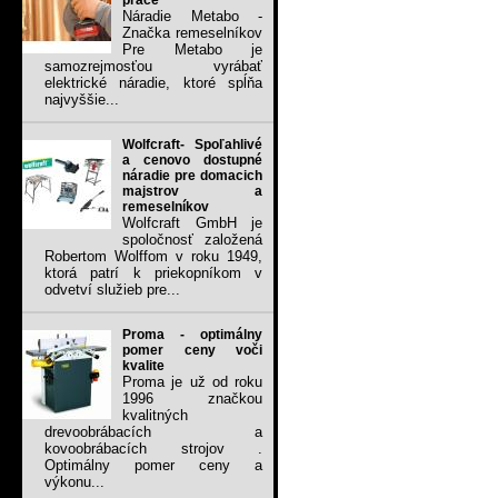
práce
Náradie Metabo -
Značka remeselníkov
Pre Metabo je
samozrejmosťou vyrábať
elektrické náradie, ktoré spĺňa
najvyššie...
Wolfcraft- Spoľahlivé
a cenovo dostupné
náradie pre domacich
majstrov a
remeselníkov
Wolfcraft GmbH je
spoločnosť založená
Robertom Wolffom v roku 1949,
ktorá patrí k priekopníkom v
odvetví služieb pre...
Proma - optimálny
pomer ceny voči
kvalite
Proma je už od roku
1996 značkou
kvalitných
drevoobrábacích a
kovoobrábacích strojov .
Optimálny pomer ceny a
výkonu...