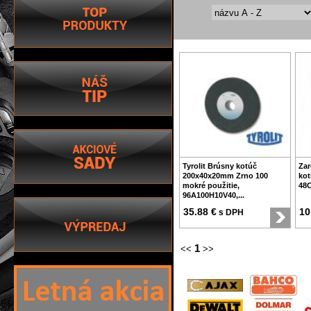
Tyrolit Brúsny kotúč
Zar
200x40x20mm Zrno 100
ko
mokré použitie,
48C
96A100H10V40,...
35.88 €
10
s DPH
1
<<
>>