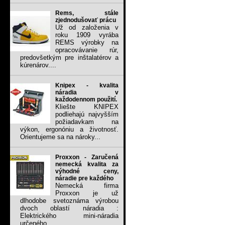
Rems, stále
zjednodušovať prácu
Už od založenia v
roku 1909 vyrába
REMS výrobky na
opracovávanie rúr,
predovšetkým pre inštalatérov a
kúrenárov....
Knipex - kvalita
náradia v
každodennom použití.
Kliešte KNIPEX
podliehajú najvyšším
požiadavkam na
výkon, ergonóniu a životnosť.
Orientujeme sa na nároky...
Proxxon - Zaručená
nemecká kvalita za
výhodné ceny,
náradie pre každého
Nemecká firma
Proxxon je už
dlhodobe svetoznáma výrobou
dvoch oblastí náradia :
Elektrického mini-náradia
určeného...