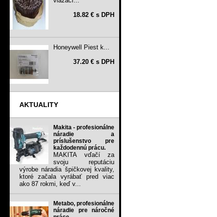
viazací...
18.82 € s DPH
Honeywell Piest k...
37.20 € s DPH
AKTUALITY
Makita - profesionálne
náradie a
príslušenstvo pre
každodennú prácu.
MAKITA vďačí za
svoju reputáciu
výrobe náradia špičkovej kvality,
ktoré začala vyrábať pred viac
ako 87 rokmi, keď v...
Metabo, profesionálne
náradie pre náročné