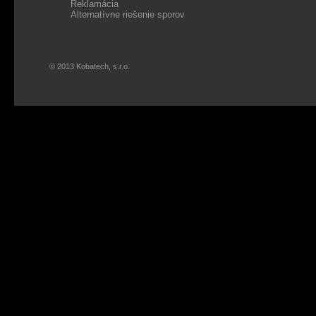
Reklamácia
Alternatívne riešenie sporov
© 2013 Kobatech, s.r.o.