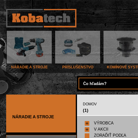
NÁRADIE A STROJE
PRÍSLUŠENSTVO
KOMÍNOVÉ SYS
DOMOV
(1)
NÁRADIE A STROJE
VÝROBCA
V AKCII
ZORAĎIŤ PODĽA