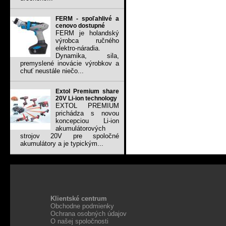
FERM - spoľahlivé a
cenovo dostupné
FERM je holandský
výrobca ručného
elektro-náradia.
Dynamika, sila,
premyslené inovácie výrobkov a
chuť neustále niečo...
Extol Premium share
20V Li-ion technology
EXTOL PREMIUM
prichádza s novou
koncepciou Li-ion
akumulátorových
strojov 20V pre spoločné
akumulátory a je typickým...
Klientské centrum
Obchodne podmienky
Ochrana osobných údajov
O našej spoločnosti