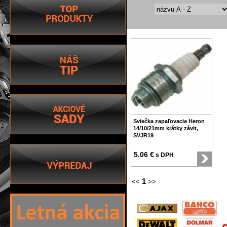
Sviečka zapaľovacia Heron
14/10/21mm krátky závit,
SVJR19
5.06 €
s DPH
1
<<
>>