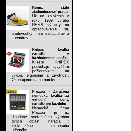
Rems, stále
zjednodušovať prácu
Už od založenia v
roku 1909 vyrába
REMS výrobky na
opracovávanie rúr,
predovšetkým pre inštalatérov a
kúrenárov....
Knipex - kvalita
náradia v
každodennom použití.
Kliešte KNIPEX
podliehajú najvyšším
požiadavkam na
výkon, ergonóniu a životnosť.
Orientujeme sa na nároky...
Proxxon - Zaručená
nemecká kvalita za
výhodné ceny,
náradie pre každého
Nemecká firma
Proxxon je už
dlhodobe svetoznáma výrobou
dvoch oblastí náradia :
Elektrického mini-náradia
určeného...