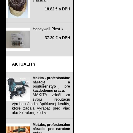
viazací...
18.82 € s DPH
Honeywell Piest k...
37.20 € s DPH
AKTUALITY
Makita - profesionálne
náradie a
príslušenstvo pre
každodennú prácu.
MAKITA vďačí za
svoju reputáciu
výrobe náradia špičkovej kvality,
ktoré začala vyrábať pred viac
ako 87 rokmi, keď v...
Metabo, profesionálne
náradie pre náročné