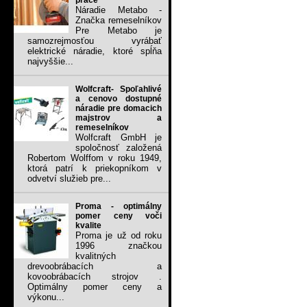
práce
Náradie Metabo -
Značka remeselníkov
Pre Metabo je
samozrejmosťou vyrábať
elektrické náradie, ktoré spĺňa
najvyššie...
Wolfcraft- Spoľahlivé
a cenovo dostupné
náradie pre domacich
majstrov a
remeselníkov
Wolfcraft GmbH je
spoločnosť založená
Robertom Wolffom v roku 1949,
ktorá patrí k priekopníkom v
odvetví služieb pre...
Proma - optimálny
pomer ceny voči
kvalite
Proma je už od roku
1996 značkou
kvalitných
drevoobrábacích a
kovoobrábacích strojov .
Optimálny pomer ceny a
výkonu...