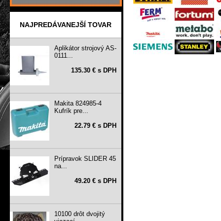
NAJPREDÁVANEJŠÍ TOVAR
Aplikátor strojový AS-
0111...
135.30 € s DPH
Makita 824985-4
Kufrík pre...
22.79 € s DPH
Prípravok SLIDER 45
na...
49.20 € s DPH
10100 drôt dvojitý