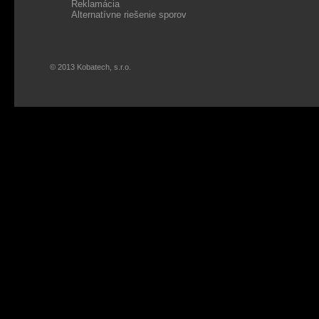
Reklamácia
Alternatívne riešenie sporov
© 2013 Kobatech, s.r.o.