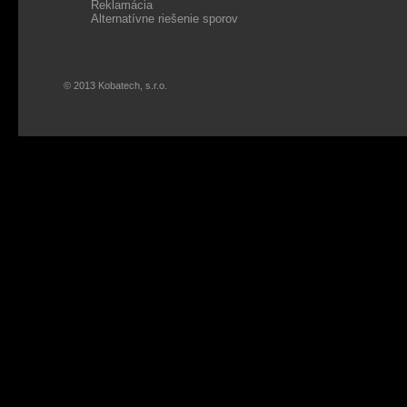
Reklamácia
Alternatívne riešenie sporov
© 2013 Kobatech, s.r.o.