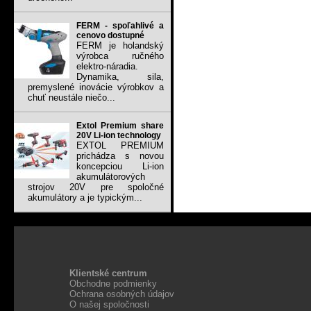
FERM - spoľahlivé a
cenovo dostupné
FERM je holandský
výrobca ručného
elektro-náradia.
Dynamika, sila,
premyslené inovácie výrobkov a
chuť neustále niečo...
Extol Premium share
20V Li-ion technology
EXTOL PREMIUM
prichádza s novou
koncepciou Li-ion
akumulátorových
strojov 20V pre spoločné
akumulátory a je typickým...
Klientské centrum
Obchodne podmienky
Ochrana osobných údajov
O našej spoločnosti