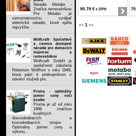
práce
Náradie Metabo -
95.79 €
70
Značka remeselníkov
s DPH
Pre Metabo je
samozrejmosťou vyrábať
elektrické náradie, ktoré spĺňa
1
<<
>>
najvyššie...
Wolfcraft- Spoľahlivé
a cenovo dostupné
náradie pre domacich
majstrov a
remeselníkov
Wolfcraft GmbH je
spoločnosť založená
Robertom Wolffom v roku 1949,
ktorá patrí k priekopníkom v
odvetví služieb pre...
Proma - optimálny
pomer ceny voči
kvalite
Proma je už od roku
1996 značkou
kvalitných
drevoobrábacích a
kovoobrábacích strojov .
Optimálny pomer ceny a
výkonu...