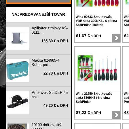
NAJPREDÁVANEJŠÍ TOVAR
Wiha 00833 Skrutkovače
Wih
VDE sada 320NK6 / 6 dielna
VDE
SoftFinish electric
Sof
Aplikátor strojový AS-
0111...
61.67 €
64
s DPH
135.30 € s DPH
Makita 824985-4
Kufrík pre...
22.79 € s DPH
Prípravok SLIDER 45
Wiha 21250 Skrutkovače
Wih
na...
sada 530HK6 / 6 dielna
sad
SoftFinish
Pro
49.20 € s DPH
87.23 €
48
s DPH
10100 drôt dvojitý