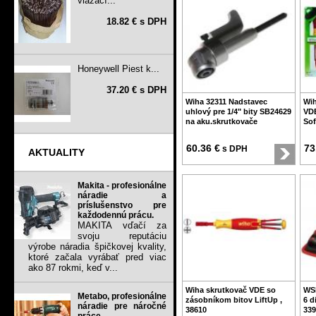
viazací...
18.82 € s DPH
Honeywell Piest k...
37.20 € s DPH
Wiha 32311 Nadstavec
Wih
uhlový pre 1/4" bity SB24629
VDE
na aku.skrutkovače
Sof
60.36 €
73
s DPH
AKTUALITY
Makita - profesionálne
náradie a
príslušenstvo pre
každodennú prácu.
MAKITA vďačí za
svoju reputáciu
výrobe náradia špičkovej kvality,
ktoré začala vyrábať pred viac
ako 87 rokmi, keď v...
Wiha skrutkovač VDE so
WSk
Metabo, profesionálne
zásobníkom bitov LiftUp ,
6 d
náradie pre náročné
38610
339