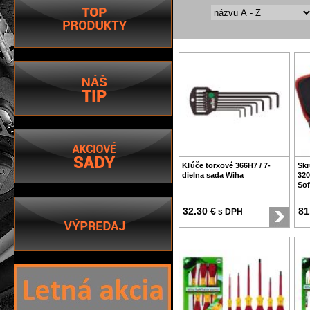
Kľúče torxové 366H7 / 7-
Skr
dielna sada Wiha
320
Sof
32.30 €
81
s DPH