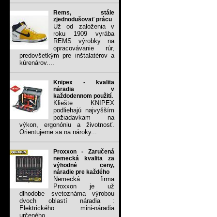
Rems, stále
zjednodušovať prácu
Už od založenia v
roku 1909 vyrába
REMS výrobky na
opracovávanie rúr,
predovšetkým pre inštalatérov a
kúrenárov....
Knipex - kvalita
náradia v
každodennom použití.
Kliešte KNIPEX
podliehajú najvyšším
požiadavkam na
výkon, ergonóniu a životnosť.
Orientujeme sa na nároky...
Proxxon - Zaručená
nemecká kvalita za
výhodné ceny,
náradie pre každého
Nemecká firma
Proxxon je už
dlhodobe svetoznáma výrobou
dvoch oblastí náradia :
Elektrického mini-náradia
určeného...