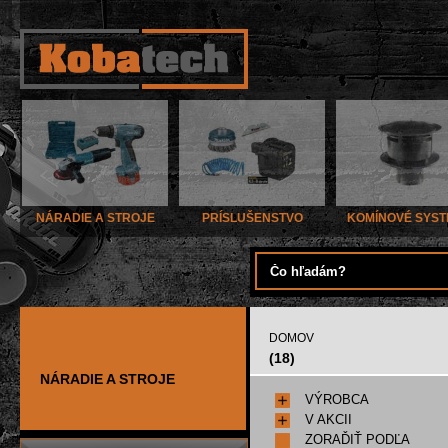
NÁRADIE A STROJE
PRÍSLUŠENSTVO
KOMÍNOVÉ SYS
DOMOV
(18)
NÁRADIE A STROJE
VÝROBCA
V AKCII
ZORAĎIŤ PODĽA