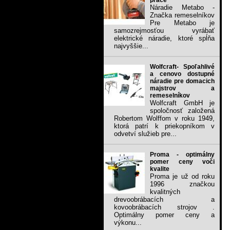
práce
Náradie Metabo -
Značka remeselníkov
Pre Metabo je
samozrejmosťou vyrábať
elektrické náradie, ktoré spĺňa
najvyššie...
Wolfcraft- Spoľahlivé
a cenovo dostupné
náradie pre domacich
majstrov a
remeselníkov
Wolfcraft GmbH je
spoločnosť založená
Robertom Wolffom v roku 1949,
ktorá patrí k priekopníkom v
odvetví služieb pre...
Proma - optimálny
pomer ceny voči
kvalite
Proma je už od roku
1996 značkou
kvalitných
drevoobrábacích a
kovoobrábacích strojov .
Optimálny pomer ceny a
výkonu...