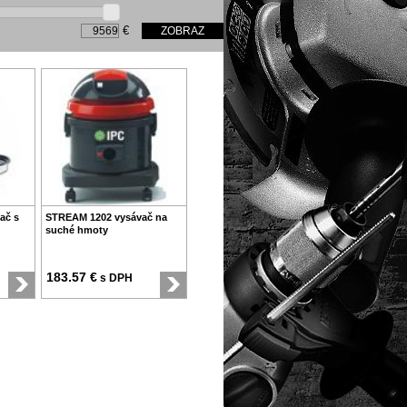
€
ač s
STREAM 1202 vysávač na
suché hmoty
183.57 €
s DPH