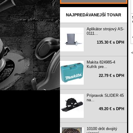
NAJPREDÁVANEJŠÍ TOVAR
Aplikátor strojový AS-
0111...
135.30 € s DPH
Makita 824985-4
Kufrík pre...
22.79 € s DPH
Prípravok SLIDER 45
na...
49.20 € s DPH
10100 drôt dvojitý