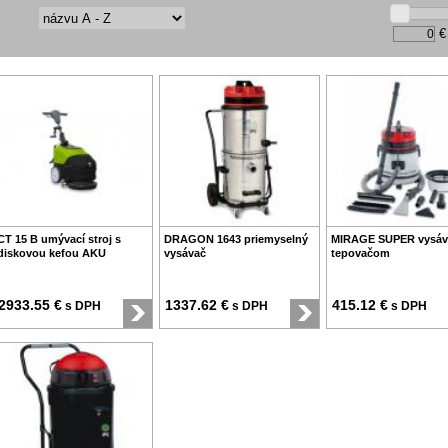
€
CT 15 B umývací stroj s
DRAGON 1643 priemyselný
MIRAGE SUPER vysáv
diskovou kefou AKU
vysávač
tepovačom
2933.55 €
1337.62 €
415.12 €
s DPH
s DPH
s DPH