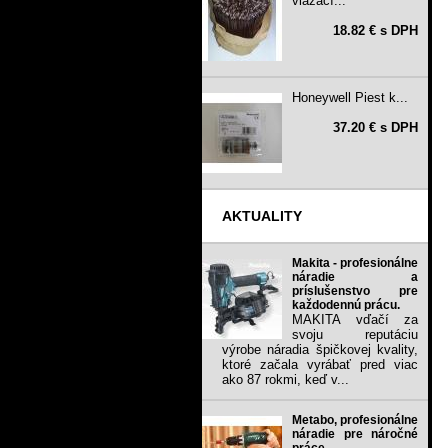
viazací...
18.82 € s DPH
Honeywell Piest k...
37.20 € s DPH
AKTUALITY
Makita - profesionálne
náradie a
príslušenstvo pre
každodennú prácu.
MAKITA vďačí za
svoju reputáciu
výrobe náradia špičkovej kvality,
ktoré začala vyrábať pred viac
ako 87 rokmi, keď v...
Metabo, profesionálne
náradie pre náročné