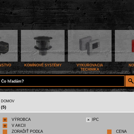
NSTVO
KOMÍNOVÉ SYSTÉMY
VYKUROVACIA
NO
TECHNIKA
DOMOV
(5)
VÝROBCA
IPC
V AKCII
ZORAĎIŤ PODĽA
CENA