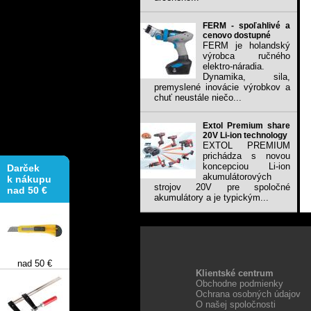
FERM - spoľahlivé a
cenovo dostupné
FERM je holandský
výrobca ručného
elektro-náradia.
Dynamika, sila,
premyslené inovácie výrobkov a
chuť neustále niečo...
Extol Premium share
20V Li-ion technology
EXTOL PREMIUM
prichádza s novou
Darček
koncepciou Li-ion
k nákupu
akumulátorových
nad 50 €
strojov 20V pre spoločné
akumulátory a je typickým...
nad 50 €
Klientské centrum
Obchodne podmienky
Ochrana osobných údajov
O našej spoločnosti