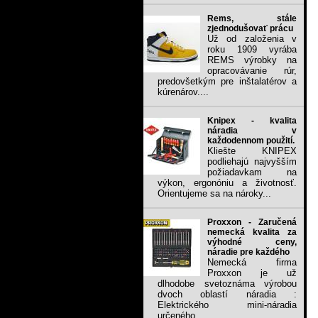
Rems, stále
zjednodušovať prácu
Už od založenia v
roku 1909 vyrába
REMS výrobky na
opracovávanie rúr,
predovšetkým pre inštalatérov a
kúrenárov....
Knipex - kvalita
náradia v
každodennom použití.
Kliešte KNIPEX
podliehajú najvyšším
požiadavkam na
výkon, ergonóniu a životnosť.
Orientujeme sa na nároky...
Proxxon - Zaručená
nemecká kvalita za
výhodné ceny,
náradie pre každého
Nemecká firma
Proxxon je už
dlhodobe svetoznáma výrobou
dvoch oblastí náradia :
Elektrického mini-náradia
určeného...