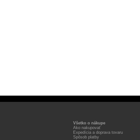
Všetko o nákupe
Ako nakupovať
Expedícia a doprava tovaru
Spôsob platby