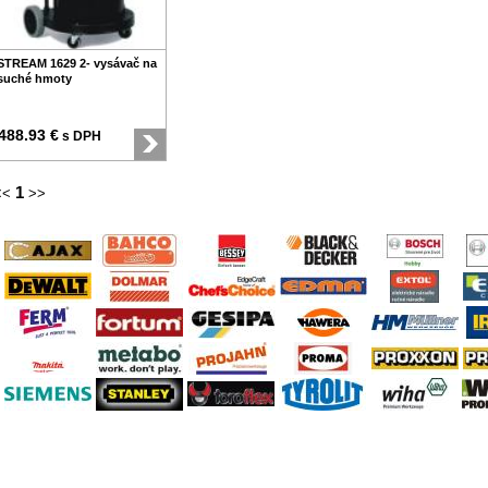
STREAM 1629 2- vysávač na
suché hmoty
488.93 €
s DPH
1
<<
>>