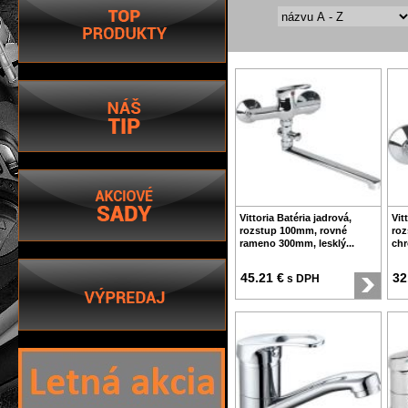
Vittoria Batéria jadrová,
Vit
rozstup 100mm, rovné
roz
rameno 300mm, lesklý...
chr
45.21 €
32
s DPH