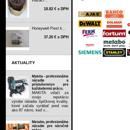
viazací...
18.82 € s DPH
Honeywell Piest k...
37.20 € s DPH
AKTUALITY
Makita - profesionálne
náradie a
príslušenstvo pre
každodennú prácu.
MAKITA vďačí za
svoju reputáciu
výrobe náradia špičkovej kvality,
ktoré začala vyrábať pred viac
ako 87 rokmi, keď v...
Metabo, profesionálne
náradie pre náročné