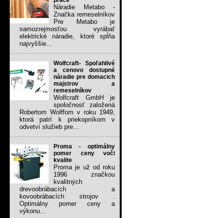
práce
Náradie Metabo -
Značka remeselníkov
Pre Metabo je
samozrejmosťou vyrábať
elektrické náradie, ktoré spĺňa
najvyššie...
Wolfcraft- Spoľahlivé
a cenovo dostupné
náradie pre domacich
majstrov a
remeselníkov
Wolfcraft GmbH je
spoločnosť založená
Robertom Wolffom v roku 1949,
ktorá patrí k priekopníkom v
odvetví služieb pre...
Proma - optimálny
pomer ceny voči
kvalite
Proma je už od roku
1996 značkou
kvalitných
drevoobrábacích a
kovoobrábacích strojov .
Optimálny pomer ceny a
výkonu...