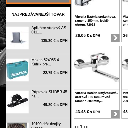
NAJPREDÁVANEJŠÍ TOVAR
Vittoria Batéria stojanková,
Vit
rameno 150mm, lesklý
ram
chróm, 72018
ch
Aplikátor strojový AS-
0111...
26.05 €
26
s DPH
135.30 € s DPH
Makita 824985-4
Kufrík pre...
22.79 € s DPH
Prípravok SLIDER 45
Vittoria Batéria umývadlová /
Vit
na...
drezová 150 mm, rovné
dre
rameno 200 mm,...
200
49.20 € s DPH
43.48 €
43
s DPH
10100 drôt dvojitý
1
<<
>>