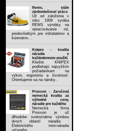
Rems, stále
zjednodušovať prácu
Už od založenia v
roku 1909 vyrába
REMS výrobky na
opracovávanie rúr,
predovšetkým pre inštalatérov a
kúrenárov....
Knipex - kvalita
náradia v
každodennom použití.
Kliešte KNIPEX
podliehajú najvyšším
požiadavkam na
výkon, ergonóniu a životnosť.
Orientujeme sa na nároky...
Proxxon - Zaručená
nemecká kvalita za
výhodné ceny,
náradie pre každého
Nemecká firma
Proxxon je už
dlhodobe svetoznáma výrobou
dvoch oblastí náradia :
Elektrického mini-náradia
určeného...