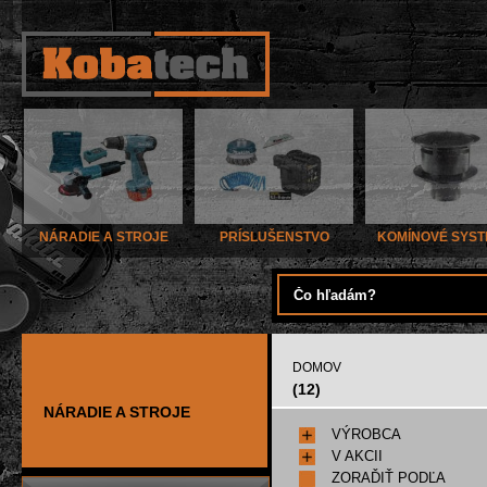
NÁRADIE A STROJE
PRÍSLUŠENSTVO
KOMÍNOVÉ SYS
DOMOV
(12)
NÁRADIE A STROJE
VÝROBCA
V AKCII
ZORAĎIŤ PODĽA