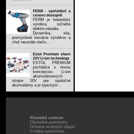
FERM - spoľahlivé a
cenovo dostupné
FERM je holandský
výrobca ručného
elektro-náradia.
Dynamika, sila,
premyslené inovácie výrobkov a
chuť neustále niečo...
Extol Premium share
20V Li-ion technology
EXTOL PREMIUM
prichádza s novou
koncepciou Li-ion
akumulátorových
strojov 20V pre spoločné
akumulátory a je typickým...
Klientské centrum
Obchodne podmienky
Ochrana osobných údajov
O našej spoločnosti