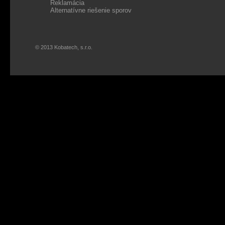
Reklamácia
Alternatívne riešenie sporov
© 2013 Kobatech, s.r.o.