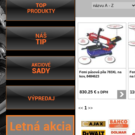
Femi pásová píla 783XL na
Fem
kov, 8484623
na 
830.25 €
11
s DPH
1
<<
>>