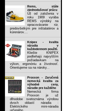
Rems, stále
zjednodušovať prácu
Už od založenia v
roku 1909 vyrába
REMS výrobky na
opracovávanie rúr,
predovšetkým pre inštalatérov a
kúrenárov....
Knipex - kvalita
náradia v
každodennom použití.
Kliešte KNIPEX
podliehajú najvyšším
požiadavkam na
výkon, ergonóniu a životnosť.
Orientujeme sa na nároky...
Proxxon - Zaručená
nemecká kvalita za
výhodné ceny,
náradie pre každého
Nemecká firma
Proxxon je už
dlhodobe svetoznáma výrobou
dvoch oblastí náradia :
Elektrického mini-náradia
určeného...