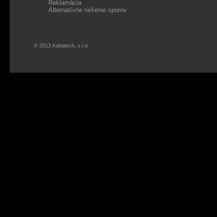
Reklamácia
Alternatívne riešenie sporov
© 2013 Kobatech, s.r.o.