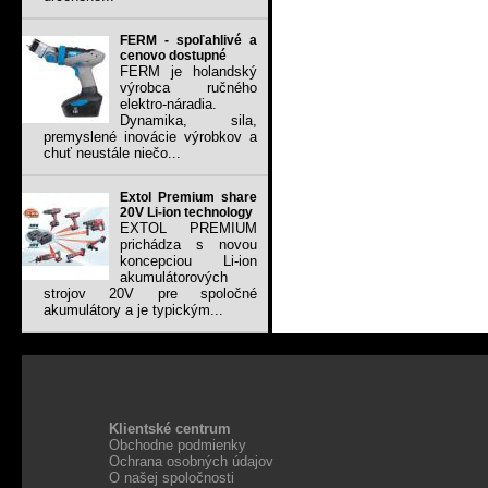
FERM - spoľahlivé a
cenovo dostupné
FERM je holandský
výrobca ručného
elektro-náradia.
Dynamika, sila,
premyslené inovácie výrobkov a
chuť neustále niečo...
Extol Premium share
20V Li-ion technology
EXTOL PREMIUM
prichádza s novou
koncepciou Li-ion
akumulátorových
strojov 20V pre spoločné
akumulátory a je typickým...
Klientské centrum
Obchodne podmienky
Ochrana osobných údajov
O našej spoločnosti