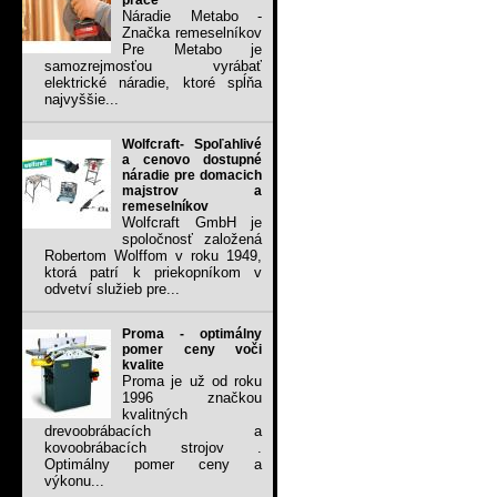
práce
Náradie Metabo -
Značka remeselníkov
Pre Metabo je
samozrejmosťou vyrábať
elektrické náradie, ktoré spĺňa
najvyššie...
Wolfcraft- Spoľahlivé
a cenovo dostupné
náradie pre domacich
majstrov a
remeselníkov
Wolfcraft GmbH je
spoločnosť založená
Robertom Wolffom v roku 1949,
ktorá patrí k priekopníkom v
odvetví služieb pre...
Proma - optimálny
pomer ceny voči
kvalite
Proma je už od roku
1996 značkou
kvalitných
drevoobrábacích a
kovoobrábacích strojov .
Optimálny pomer ceny a
výkonu...