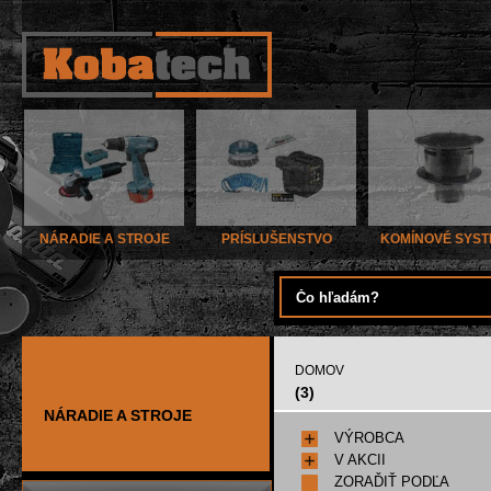
NÁRADIE A STROJE
PRÍSLUŠENSTVO
KOMÍNOVÉ SYS
DOMOV
(3)
NÁRADIE A STROJE
VÝROBCA
V AKCII
ZORAĎIŤ PODĽA