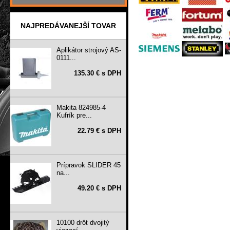
NAJPREDÁVANEJŠÍ TOVAR
Aplikátor strojový AS-
0111...
135.30 € s DPH
Makita 824985-4
Kufrík pre...
22.79 € s DPH
Prípravok SLIDER 45
na...
49.20 € s DPH
10100 drôt dvojitý