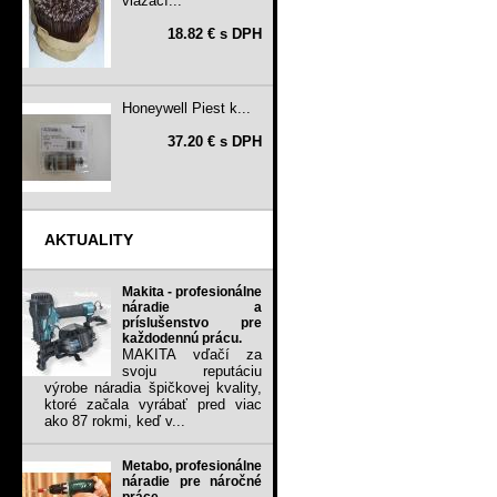
viazací...
18.82 € s DPH
Honeywell Piest k...
37.20 € s DPH
AKTUALITY
Makita - profesionálne
náradie a
príslušenstvo pre
každodennú prácu.
MAKITA vďačí za
svoju reputáciu
výrobe náradia špičkovej kvality,
ktoré začala vyrábať pred viac
ako 87 rokmi, keď v...
Metabo, profesionálne
náradie pre náročné