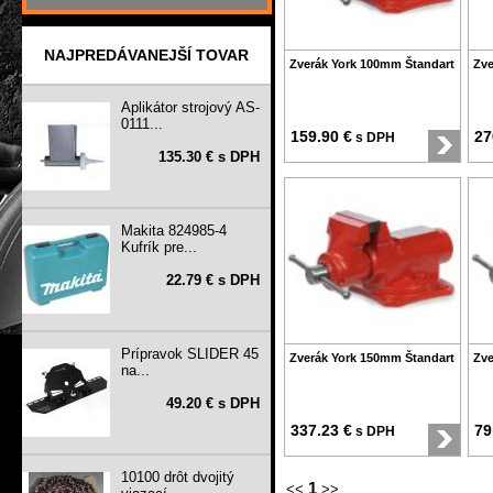
NAJPREDÁVANEJŠÍ TOVAR
Zverák York 100mm Štandart
Zve
Aplikátor strojový AS-
0111...
159.90 €
27
s DPH
135.30 € s DPH
Makita 824985-4
Kufrík pre...
22.79 € s DPH
Prípravok SLIDER 45
Zverák York 150mm Štandart
Zve
na...
49.20 € s DPH
337.23 €
79
s DPH
10100 drôt dvojitý
1
<<
>>