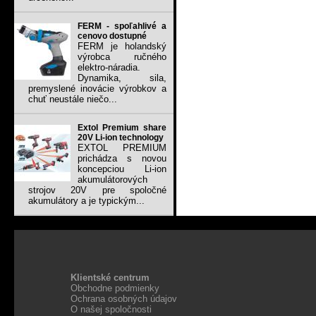
FERM - spoľahlivé a
cenovo dostupné
FERM je holandský
výrobca ručného
elektro-náradia.
Dynamika, sila,
premyslené inovácie výrobkov a
chuť neustále niečo...
Extol Premium share
20V Li-ion technology
EXTOL PREMIUM
prichádza s novou
koncepciou Li-ion
akumulátorových
strojov 20V pre spoločné
akumulátory a je typickým...
Klientské centrum
Obchodne podmienky
Ochrana osobných údajov
O našej spoločnosti