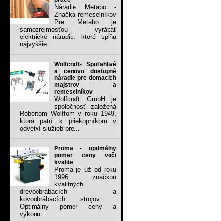
práce
Náradie Metabo -
Značka remeselníkov
Pre Metabo je
samozrejmosťou vyrábať
elektrické náradie, ktoré spĺňa
najvyššie...
Wolfcraft- Spoľahlivé
a cenovo dostupné
náradie pre domacich
majstrov a
remeselníkov
Wolfcraft GmbH je
spoločnosť založená
Robertom Wolffom v roku 1949,
ktorá patrí k priekopníkom v
odvetví služieb pre...
Proma - optimálny
pomer ceny voči
kvalite
Proma je už od roku
1996 značkou
kvalitných
drevoobrábacích a
kovoobrábacích strojov .
Optimálny pomer ceny a
výkonu...