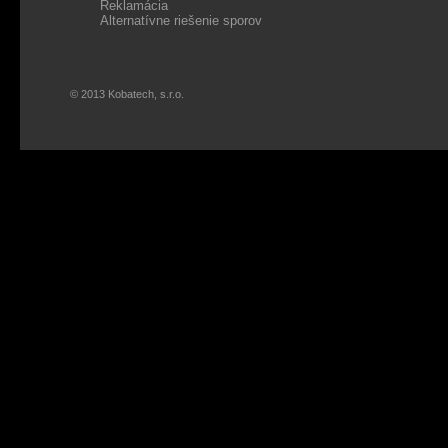
Reklamácia
Alternatívne riešenie sporov
© 2013 Kobatech, s.r.o.