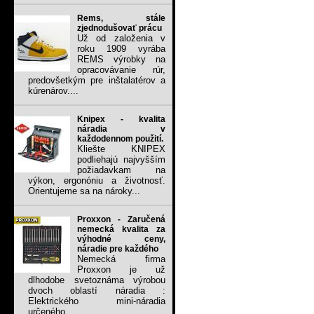
Rems, stále
zjednodušovať prácu
Už od založenia v
roku 1909 vyrába
REMS výrobky na
opracovávanie rúr,
predovšetkým pre inštalatérov a
kúrenárov....
Knipex - kvalita
náradia v
každodennom použití.
Kliešte KNIPEX
podliehajú najvyšším
požiadavkam na
výkon, ergonóniu a životnosť.
Orientujeme sa na nároky...
Proxxon - Zaručená
nemecká kvalita za
výhodné ceny,
náradie pre každého
Nemecká firma
Proxxon je už
dlhodobe svetoznáma výrobou
dvoch oblastí náradia :
Elektrického mini-náradia
určeného...