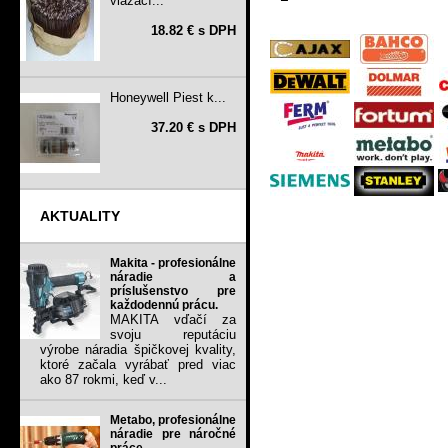
viazací...
18.82 € s DPH
Honeywell Piest k...
37.20 € s DPH
AKTUALITY
Makita - profesionálne
náradie a
príslušenstvo pre
každodennú prácu.
MAKITA vďačí za
svoju reputáciu
výrobe náradia špičkovej kvality,
ktoré začala vyrábať pred viac
ako 87 rokmi, keď v...
Metabo, profesionálne
náradie pre náročné