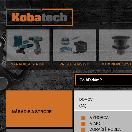
NÁRADIE A STROJE
PRÍSLUŠENSTVO
KOMÍNOVÉ SYS
DOMOV
(11)
NÁRADIE A STROJE
VÝROBCA
V AKCII
ZORAĎIŤ PODĽA