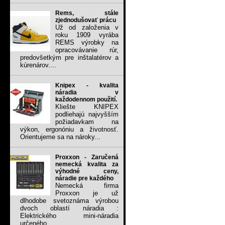
Rems, stále
zjednodušovať prácu
Už od založenia v
roku 1909 vyrába
REMS výrobky na
opracovávanie rúr,
predovšetkým pre inštalatérov a
kúrenárov....
Knipex - kvalita
náradia v
každodennom použití.
Kliešte KNIPEX
podliehajú najvyšším
požiadavkam na
výkon, ergonóniu a životnosť.
Orientujeme sa na nároky...
Proxxon - Zaručená
nemecká kvalita za
výhodné ceny,
náradie pre každého
Nemecká firma
Proxxon je už
dlhodobe svetoznáma výrobou
dvoch oblastí náradia :
Elektrického mini-náradia
určeného...