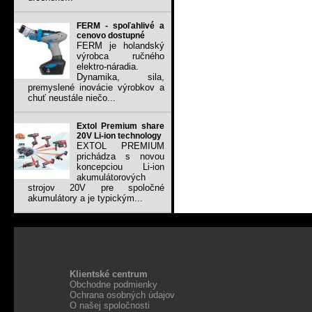
FERM - spoľahlivé a
cenovo dostupné
FERM je holandský
výrobca ručného
elektro-náradia.
Dynamika, sila,
premyslené inovácie výrobkov a
chuť neustále niečo...
Extol Premium share
20V Li-ion technology
EXTOL PREMIUM
prichádza s novou
koncepciou Li-ion
akumulátorových
strojov 20V pre spoločné
akumulátory a je typickým...
Klientské centrum
Obchodne podmienky
Ochrana osobných údajov
O našej spoločnosti