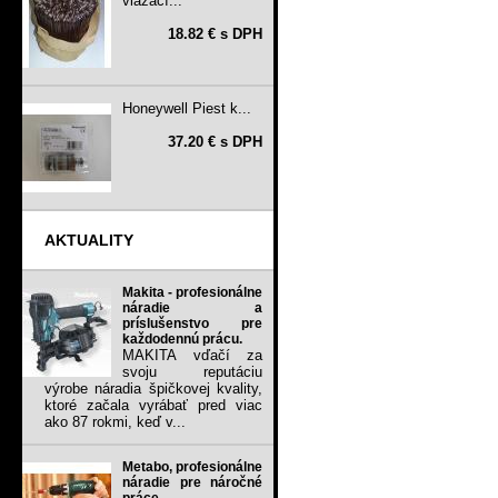
viazací...
18.82 € s DPH
Honeywell Piest k...
37.20 € s DPH
AKTUALITY
Makita - profesionálne
náradie a
príslušenstvo pre
každodennú prácu.
MAKITA vďačí za
svoju reputáciu
výrobe náradia špičkovej kvality,
ktoré začala vyrábať pred viac
ako 87 rokmi, keď v...
Metabo, profesionálne
náradie pre náročné