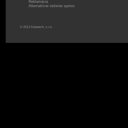
Reklamácia
Alternatívne riešenie sporov
© 2013 Kobatech, s.r.o.