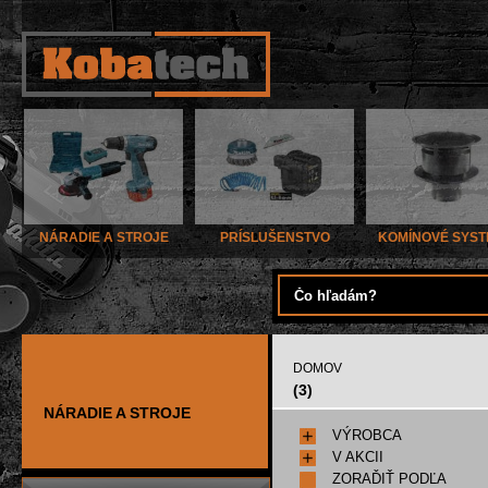
NÁRADIE A STROJE
PRÍSLUŠENSTVO
KOMÍNOVÉ SYS
DOMOV
(3)
NÁRADIE A STROJE
VÝROBCA
V AKCII
ZORAĎIŤ PODĽA