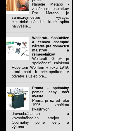
práce
Náradie Metabo -
Značka remeselníkov
Pre Metabo je
samozrejmosťou vyrábať
elektrické náradie, ktoré spĺňa
najvyššie...
Wolfcraft- Spoľahlivé
a cenovo dostupné
náradie pre domacich
majstrov a
remeselníkov
Wolfcraft GmbH je
spoločnosť založená
Robertom Wolffom v roku 1949,
ktorá patrí k priekopníkom v
odvetví služieb pre...
Proma - optimálny
pomer ceny voči
kvalite
Proma je už od roku
1996 značkou
kvalitných
drevoobrábacích a
kovoobrábacích strojov .
Optimálny pomer ceny a
výkonu...