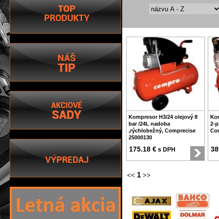
Kompresor H3/24 olejový 8
Kom
bar /24L nadoba
2-p
,rýchlobežný, Comprecise
Com
25000130
175.18 €
38
s DPH
1
<<
>>