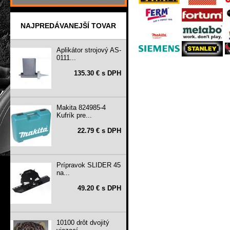
NAJPREDÁVANEJŠÍ TOVAR
Aplikátor strojový AS-
0111...
135.30 € s DPH
Makita 824985-4
Kufrík pre...
22.79 € s DPH
Prípravok SLIDER 45
na...
49.20 € s DPH
10100 drôt dvojitý