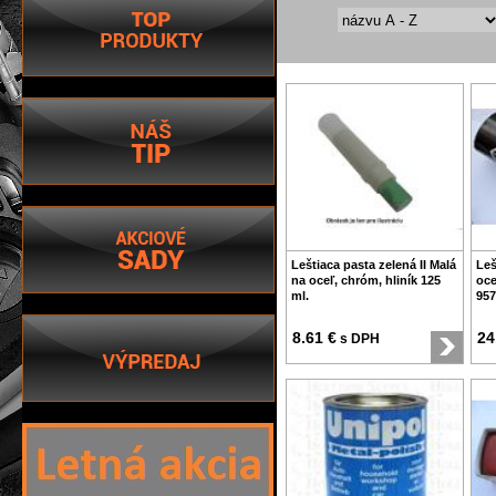
Leštiaca pasta zelená II Malá
Leš
na oceľ, chróm, hliník 125
oce
ml.
957
8.61 €
24
s DPH