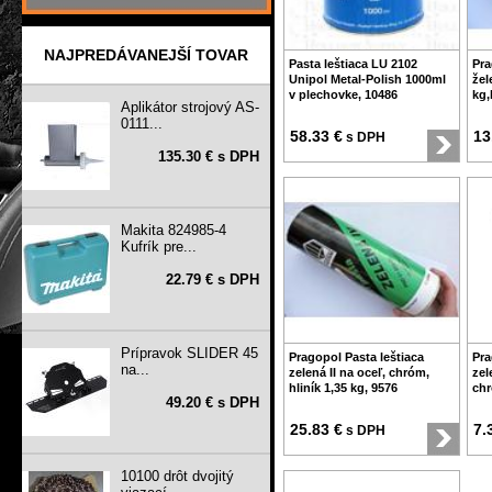
NAJPREDÁVANEJŠÍ TOVAR
Pasta leštiaca LU 2102
Pra
Unipol Metal-Polish 1000ml
žel
v plechovke, 10486
kg,
Aplikátor strojový AS-
0111...
58.33 €
13
s DPH
135.30 € s DPH
Makita 824985-4
Kufrík pre...
22.79 € s DPH
Prípravok SLIDER 45
Pragopol Pasta leštiaca
Pra
na...
zelená II na oceľ, chróm,
zel
hliník 1,35 kg, 9576
chr
49.20 € s DPH
25.83 €
7.
s DPH
10100 drôt dvojitý