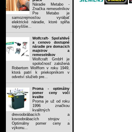
práce
Náradie Metabo -
Značka remeselníkov
Pre Metabo je
samozrejmosťou vyrábať
elektrické náradie, ktoré spĺňa
najvyššie...
Wolfcraft- Spoľahlivé
a cenovo dostupné
náradie pre domacich
majstrov a
remeselníkov
Wolfcraft GmbH je
spoločnosť založená
Robertom Wolffom v roku 1949,
ktorá patrí k priekopníkom v
odvetví služieb pre...
Proma - optimálny
pomer ceny voči
kvalite
Proma je už od roku
1996 značkou
kvalitných
drevoobrábacích a
kovoobrábacích strojov .
Optimálny pomer ceny a
výkonu...