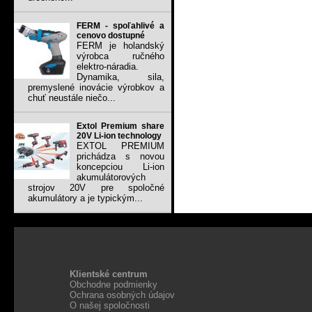
FERM - spoľahlivé a
cenovo dostupné
FERM je holandský
výrobca ručného
elektro-náradia.
Dynamika, sila,
premyslené inovácie výrobkov a
chuť neustále niečo...
Extol Premium share
20V Li-ion technology
EXTOL PREMIUM
prichádza s novou
koncepciou Li-ion
akumulátorových
strojov 20V pre spoločné
akumulátory a je typickým...
Klientské centrum
Obchodne podmienky
Ochrana osobných údajov
O našej spoločnosti