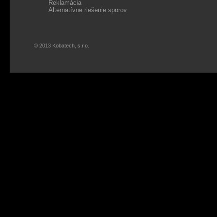
Reklamácia
Alternatívne riešenie sporov
© 2013 Kobatech, s.r.o.