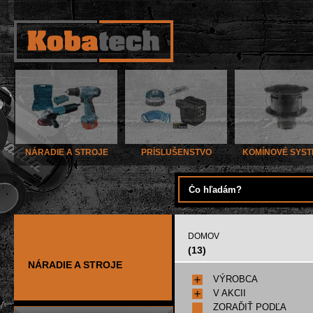
NÁRADIE A STROJE
PRÍSLUŠENSTVO
KOMÍNOVÉ SYS
DOMOV
(13)
NÁRADIE A STROJE
VÝROBCA
V AKCII
ZORAĎIŤ PODĽA