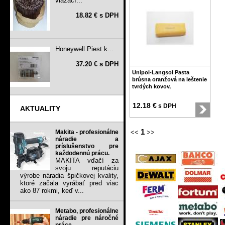
viazací...
18.82 € s DPH
Honeywell Piest k...
37.20 € s DPH
Unipol-Langsol Pasta
brúsna oranžová na leštenie
tvrdých kovov,
12.18 €
s DPH
AKTUALITY
1
Makita - profesionálne
<<
>>
náradie a
príslušenstvo pre
každodennú prácu.
MAKITA vďačí za
svoju reputáciu
výrobe náradia špičkovej kvality,
ktoré začala vyrábať pred viac
ako 87 rokmi, keď v...
Metabo, profesionálne
náradie pre náročné