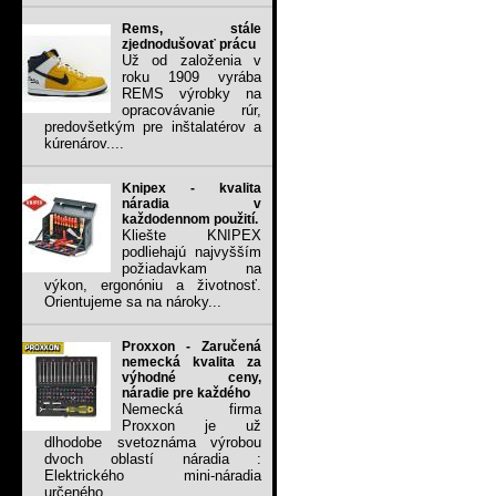
Rems, stále
zjednodušovať prácu
Už od založenia v
roku 1909 vyrába
REMS výrobky na
opracovávanie rúr,
predovšetkým pre inštalatérov a
kúrenárov....
Knipex - kvalita
náradia v
každodennom použití.
Kliešte KNIPEX
podliehajú najvyšším
požiadavkam na
výkon, ergonóniu a životnosť.
Orientujeme sa na nároky...
Proxxon - Zaručená
nemecká kvalita za
výhodné ceny,
náradie pre každého
Nemecká firma
Proxxon je už
dlhodobe svetoznáma výrobou
dvoch oblastí náradia :
Elektrického mini-náradia
určeného...