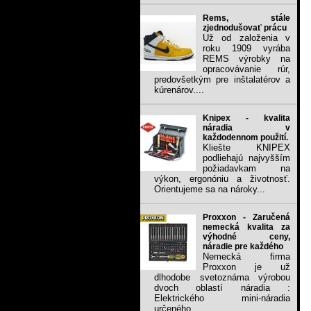
Rems, stále
zjednodušovať prácu
Už od založenia v
roku 1909 vyrába
REMS výrobky na
opracovávanie rúr,
predovšetkým pre inštalatérov a
kúrenárov....
Knipex - kvalita
náradia v
každodennom použití.
Kliešte KNIPEX
podliehajú najvyšším
požiadavkam na
výkon, ergonóniu a životnosť.
Orientujeme sa na nároky...
Proxxon - Zaručená
nemecká kvalita za
výhodné ceny,
náradie pre každého
Nemecká firma
Proxxon je už
dlhodobe svetoznáma výrobou
dvoch oblastí náradia :
Elektrického mini-náradia
určeného...