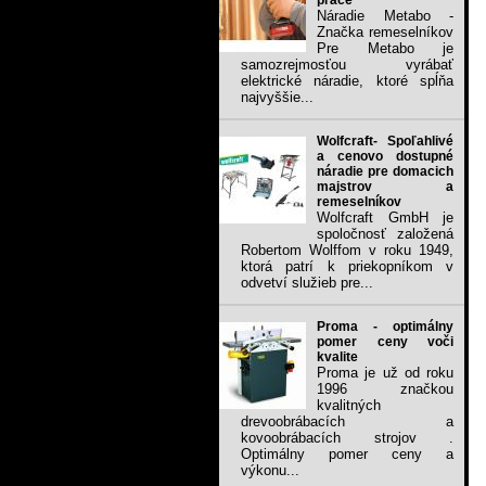
práce
Náradie Metabo -
Značka remeselníkov
Pre Metabo je
samozrejmosťou vyrábať
elektrické náradie, ktoré spĺňa
najvyššie...
Wolfcraft- Spoľahlivé
a cenovo dostupné
náradie pre domacich
majstrov a
remeselníkov
Wolfcraft GmbH je
spoločnosť založená
Robertom Wolffom v roku 1949,
ktorá patrí k priekopníkom v
odvetví služieb pre...
Proma - optimálny
pomer ceny voči
kvalite
Proma je už od roku
1996 značkou
kvalitných
drevoobrábacích a
kovoobrábacích strojov .
Optimálny pomer ceny a
výkonu...