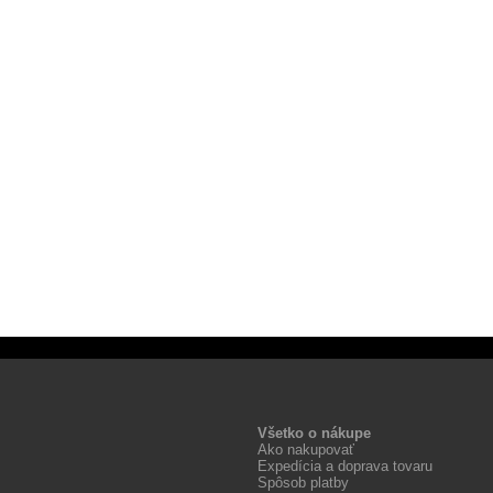
Všetko o nákupe
Ako nakupovať
Expedícia a doprava tovaru
Spôsob platby