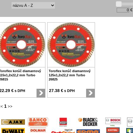
€
Toroflex kotúč diamantový
Toroflex kotúč diamantový
115x1,2x22,2 mm Turbo
125x1,2x22,2 mm Turbo
26815
26825
22.29 €
27.38 €
s DPH
s DPH
1
<<
>>