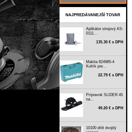
NAJPREDÁVANEJŠÍ TOVAR
Aplikátor strojový AS-
0111...
135.30 € s DPH
Makita 824985-4
Kufrík pre...
22.79 € s DPH
Prípravok SLIDER 45
na...
49.20 € s DPH
10100 drôt dvojitý