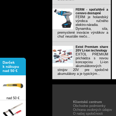
FERM - spoľahlivé a
cenovo dostupné
FERM je holandský
výrobca ručného
elektro-náradia.
Dynamika, sila,
premyslené inovácie výrobkov a
chuť neustále niečo...
Extol Premium share
20V Li-ion technology
EXTOL PREMIUM
Darček
prichádza s novou
k nákupu
koncepciou Li-ion
nad 50 €
akumulátorových
strojov 20V pre spoločné
akumulátory a je typickým...
nad 50 €
Klientské centrum
Obchodne podmienky
Ochrana osobných údajov
O našej spoločnosti