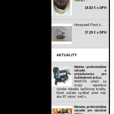
viazací...
18.82 € s DPH
Honeywell Piest k...
37.20 € s DPH
AKTUALITY
Makita - profesionálne
náradie a
príslušenstvo pre
každodennú prácu.
MAKITA vďačí za
svoju reputáciu
výrobe náradia špičkovej kvality,
ktoré začala vyrábať pred viac
ako 87 rokmi, keď v...
Metabo, profesionálne
náradie pre náročné