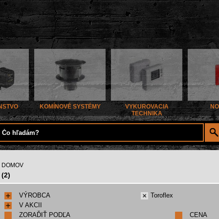
NSTVO
KOMÍNOVÉ SYSTÉMY
VYKUROVACIA
NO
TECHNIKA
DOMOV
(2)
VÝROBCA
Toroflex
V AKCII
ZORAĎIŤ PODĽA
CENA