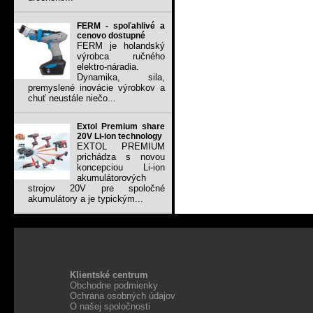
FERM - spoľahlivé a
cenovo dostupné
FERM je holandský
výrobca ručného
elektro-náradia.
Dynamika, sila,
premyslené inovácie výrobkov a
chuť neustále niečo...
Extol Premium share
20V Li-ion technology
EXTOL PREMIUM
prichádza s novou
koncepciou Li-ion
akumulátorových
strojov 20V pre spoločné
akumulátory a je typickým...
Klientské centrum
Obchodne podmienky
Ochrana osobných údajov
O našej spoločnosti