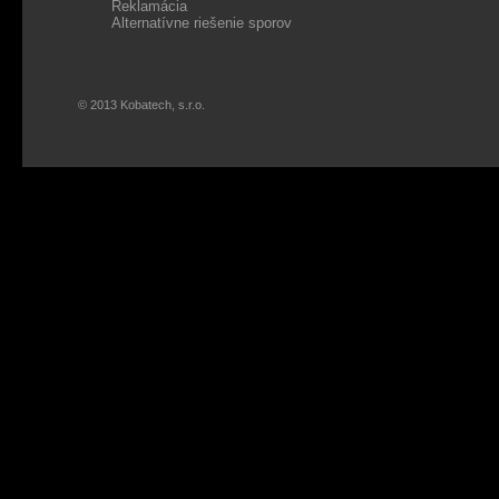
Reklamácia
Alternatívne riešenie sporov
© 2013 Kobatech, s.r.o.