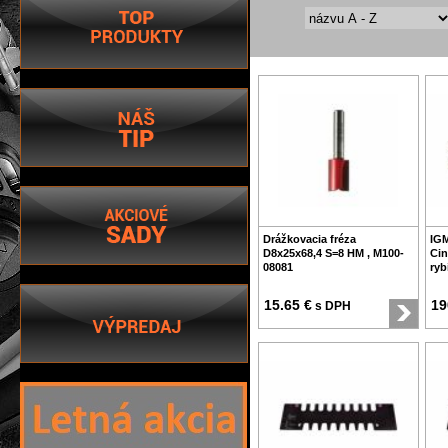
Drážkovacia fréza
IG
D8x25x68,4 S=8 HM , M100-
Cin
08081
ryb
15.65 €
19
s DPH