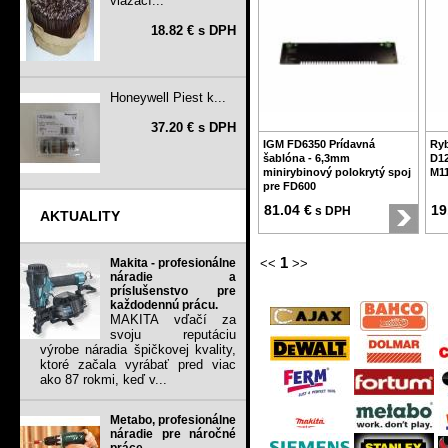
viazací...
18.82 € s DPH
Honeywell Piest k...
37.20 € s DPH
IGM FD6350 Prídavná
Ryb
šablóna - 6,3mm
D12
minirybinový polokrytý spoj
M11
pre FD600
81.04 €
19
s DPH
AKTUALITY
1
Makita - profesionálne
<<
>>
náradie a
príslušenstvo pre
každodennú prácu.
MAKITA vďačí za
svoju reputáciu
výrobe náradia špičkovej kvality,
ktoré začala vyrábať pred viac
ako 87 rokmi, keď v...
Metabo, profesionálne
náradie pre náročné