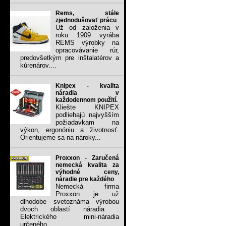
Rems, stále
zjednodušovať prácu
Už od založenia v
roku 1909 vyrába
REMS výrobky na
opracovávanie rúr,
predovšetkým pre inštalatérov a
kúrenárov....
Knipex - kvalita
náradia v
každodennom použití.
Kliešte KNIPEX
podliehajú najvyšším
požiadavkam na
výkon, ergonóniu a životnosť.
Orientujeme sa na nároky...
Proxxon - Zaručená
nemecká kvalita za
výhodné ceny,
náradie pre každého
Nemecká firma
Proxxon je už
dlhodobe svetoznáma výrobou
dvoch oblastí náradia :
Elektrického mini-náradia
určeného...