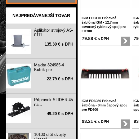
NAJPREDÁVANEJŠÍ TOVAR
IGM FD3170 Prídavná
IGM
šablóna IGM - 12,7mm
šab
otvorený rybinový spoj pre
ryb
Aplikátor strojový AS-
FD300
0111...
79.88 €
79
s DPH
135.30 € s DPH
Makita 824985-4
Kufrík pre...
22.79 € s DPH
Prípravok SLIDER 45
IGM FD6080 Prídavná
IGM
na...
šablóna - 8mm čapový spoj
šab
pre FD600
spo
49.20 € s DPH
93.21 €
93
s DPH
10100 drôt dvojitý