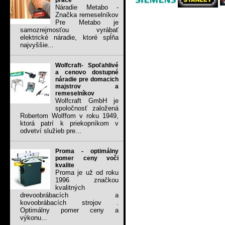
práce
Náradie Metabo -
Značka remeselníkov
Pre Metabo je
samozrejmosťou vyrábať
elektrické náradie, ktoré spĺňa
najvyššie...
Wolfcraft- Spoľahlivé
a cenovo dostupné
náradie pre domacich
majstrov a
remeselníkov
Wolfcraft GmbH je
spoločnosť založená
Robertom Wolffom v roku 1949,
ktorá patrí k priekopníkom v
odvetví služieb pre...
Proma - optimálny
pomer ceny voči
kvalite
Proma je už od roku
1996 značkou
kvalitných
drevoobrábacích a
kovoobrábacích strojov .
Optimálny pomer ceny a
výkonu...