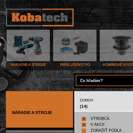
NÁRADIE A STROJE
PRÍSLUŠENSTVO
KOMÍNOVÉ SYS
DOMOV
(14)
NÁRADIE A STROJE
VÝROBCA
V AKCII
ZORAĎIŤ PODĽA