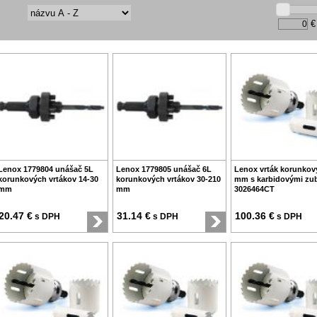
€
Lenox 1779804 unášač 5L
Lenox 1779805 unášač 6L
Lenox vrták korunkov
korunkových vrtákov 14-30
korunkových vrtákov 30-210
mm s karbidovými zu
mm
mm
3026464CT
20.47 €
31.14 €
100.36 €
s DPH
s DPH
s DPH