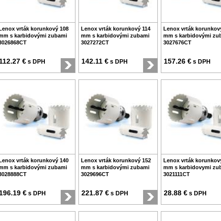
Lenox vrták korunkový 108
Lenox vrták korunkový 114
Lenox vrták korunkov
mm s karbidovými zubami
mm s karbidovými zubami
mm s karbidovými zu
3026868CT
3027272CT
3027676CT
112.27 €
142.11 €
157.26 €
s DPH
s DPH
s DPH
Lenox vrták korunkový 140
Lenox vrták korunkový 152
Lenox vrták korunkov
mm s karbidovými zubami
mm s karbidovými zubami
mm s karbidovymi zu
3028888CT
3029696CT
3021111CT
196.19 €
221.87 €
28.88 €
s DPH
s DPH
s DPH