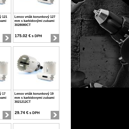
ý 121
Lenox vrták korunkový 127
bami
mm s karbidovými zubami
3028080CT
175.02 €
s DPH
ý 17
Lenox vrták korunkový 19
bami
mm s karbidovymi zubami
3021212CT
29.74 €
s DPH