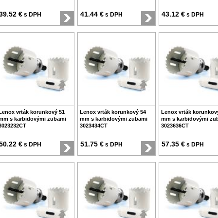
39.52 €
41.44 €
43.12 €
s DPH
s DPH
s DPH
Lenox vrták korunkový 51
Lenox vrták korunkový 54
Lenox vrták korunkov
mm s karbidovými zubami
mm s karbidovými zubami
mm s karbidovými zu
3023232CT
3023434CT
3023636CT
50.22 €
51.75 €
57.35 €
s DPH
s DPH
s DPH