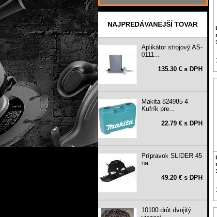
NAJPREDÁVANEJŠÍ TOVAR
Aplikátor strojový AS-
0111...
135.30 € s DPH
Makita 824985-4
Kufrík pre...
22.79 € s DPH
Prípravok SLIDER 45
na...
49.20 € s DPH
10100 drôt dvojitý