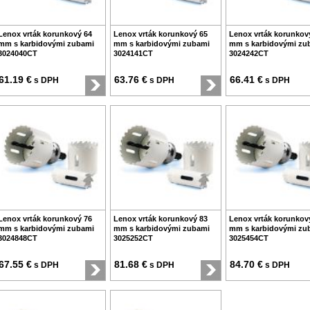
Lenox vrták korunkový 64
Lenox vrták korunkový 65
Lenox vrták korunkov
mm s karbidovými zubami
mm s karbidovými zubami
mm s karbidovými zu
3024040CT
3024141CT
3024242CT
61.19 €
63.76 €
66.41 €
s DPH
s DPH
s DPH
Lenox vrták korunkový 76
Lenox vrták korunkový 83
Lenox vrták korunkov
mm s karbidovými zubami
mm s karbidovými zubami
mm s karbidovými zu
3024848CT
3025252CT
3025454CT
67.55 €
81.68 €
84.70 €
s DPH
s DPH
s DPH