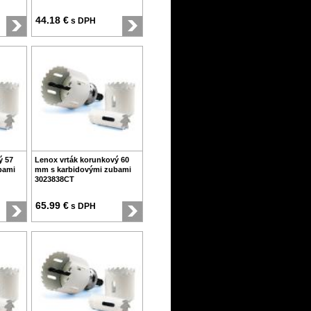
44.18 €
s DPH
ý 57
Lenox vrták korunkový 60
bami
mm s karbidovými zubami
3023838CT
65.99 €
s DPH