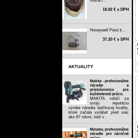
viazací...
18.82 € s DPH
Honeywell Piest k...
37.20 € s DPH
AKTUALITY
Makita - profesionálne
náradie a
príslušenstvo pre
každodennú prácu.
MAKITA vďačí za
svoju reputáciu
výrobe náradia špičkovej kvality,
ktoré začala vyrábať pred viac
ako 87 rokmi, keď v...
Metabo, profesionálne
náradie pre náročné