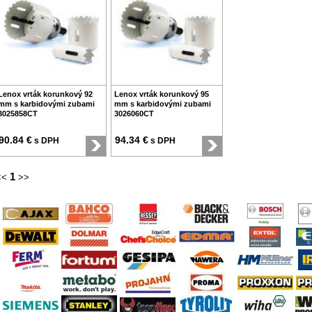
Lenox vrták korunkový 92
Lenox vrták korunkový 95
mm s karbidovými zubami
mm s karbidovými zubami
3025858CT
3026060CT
90.84 €
94.34 €
s DPH
s DPH
1
<<
>>