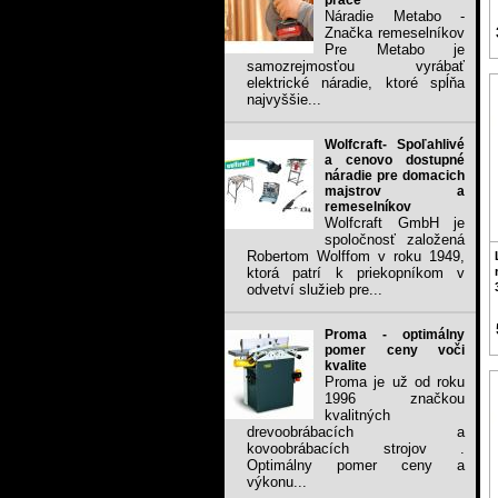
práce
Náradie Metabo -
Značka remeselníkov
Pre Metabo je
samozrejmosťou vyrábať
elektrické náradie, ktoré spĺňa
najvyššie...
Wolfcraft- Spoľahlivé
a cenovo dostupné
náradie pre domacich
majstrov a
remeselníkov
Wolfcraft GmbH je
spoločnosť založená
Robertom Wolffom v roku 1949,
ktorá patrí k priekopníkom v
odvetví služieb pre...
Proma - optimálny
pomer ceny voči
kvalite
Proma je už od roku
1996 značkou
kvalitných
drevoobrábacích a
kovoobrábacích strojov .
Optimálny pomer ceny a
výkonu...