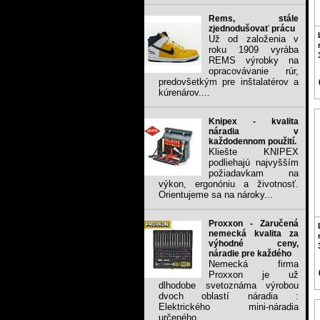
Rems, stále
zjednodušovať prácu
Už od založenia v
roku 1909 vyrába
REMS výrobky na
opracovávanie rúr,
predovšetkým pre inštalatérov a
kúrenárov....
Knipex - kvalita
náradia v
každodennom použití.
Kliešte KNIPEX
podliehajú najvyšším
požiadavkam na
výkon, ergonóniu a životnosť.
Orientujeme sa na nároky...
Proxxon - Zaručená
nemecká kvalita za
výhodné ceny,
náradie pre každého
Nemecká firma
Proxxon je už
dlhodobe svetoznáma výrobou
dvoch oblastí náradia :
Elektrického mini-náradia
určeného...