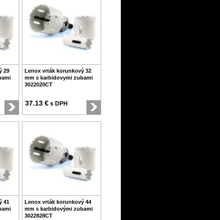
ý 29
Lenox vrták korunkový 32
bami
mm s karbidovymi zubami
3022020CT
37.13 €
s DPH
ý 41
Lenox vrták korunkový 44
bami
mm s karbidovými zubami
3022828CT