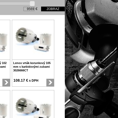
€
ý 102
Lenox vrták korunkový 105
bami
mm s karbidovými zubami
3026666CT
108.17 €
s DPH