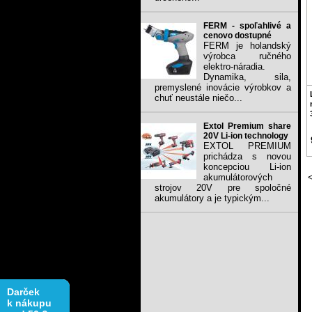
FERM - spoľahlivé a
cenovo dostupné
FERM je holandský
výrobca ručného
elektro-náradia.
Dynamika, sila,
premyslené inovácie výrobkov a
chuť neustále niečo...
Extol Premium share
20V Li-ion technology
EXTOL PREMIUM
prichádza s novou
koncepciou Li-ion
akumulátorových
strojov 20V pre spoločné
akumulátory a je typickým...
Darček
k nákupu
nad 50 €