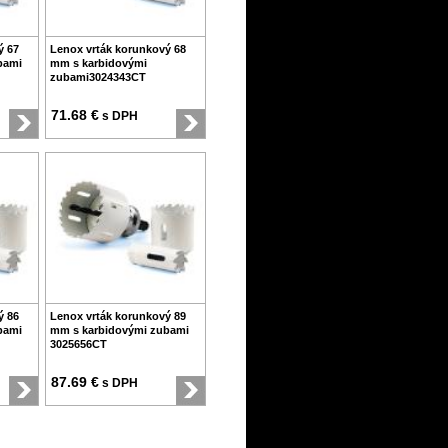
ý 67
Lenox vrták korunkový 68
bami
mm s karbidovými
zubami3024343CT
71.68 €
s DPH
ý 86
Lenox vrták korunkový 89
bami
mm s karbidovými zubami
3025656CT
87.69 €
s DPH