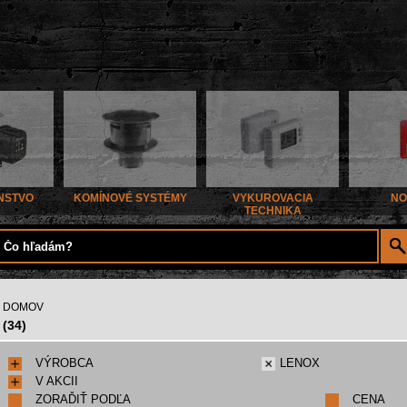
NSTVO
KOMÍNOVÉ SYSTÉMY
VYKUROVACIA
NO
TECHNIKA
DOMOV
(34)
VÝROBCA
LENOX
V AKCII
ZORAĎIŤ PODĽA
CENA