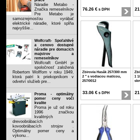
práce
Náradie Metabo -
76.26 €
21
Značka remeselníkov
s DPH
Pre Metabo je
samozrejmosťou vyrábať
elektrické náradie, ktoré spĺňa
najvyššie...
Wolfcraft- Spoľahlivé
a cenovo dostupné
náradie pre domacich
majstrov a
remeselníkov
Wolfcraft GmbH je
spoločnosť založená
Robertom Wolffom v roku 1949,
Zbirovia Hasák 257/300 mm
Zbi
ktorá patrí k priekopníkom v
2 " s vodiacou maticou,
1 1
257/0012
skr
odvetví služieb pre...
33.06 €
21
s DPH
Proma - optimálny
pomer ceny voči
kvalite
Proma je už od roku
1996 značkou
kvalitných
drevoobrábacích a
kovoobrábacích strojov .
Optimálny pomer ceny a
výkonu...