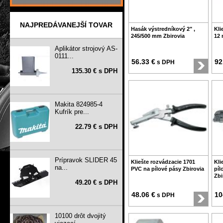
NAJPREDÁVANEJŠÍ TOVAR
Hasák výstredníkový 2" ,
Kli
245/500 mm Zbirovia
12 
Aplikátor strojový AS-
0111...
56.33 €
92
s DPH
135.30 € s DPH
Makita 824985-4
Kufrík pre...
22.79 € s DPH
Prípravok SLIDER 45
Kliešte rozvádzacie 1701
Kli
na...
PVC na pílové pásy Zbirovia
píl
Zbi
49.20 € s DPH
48.06 €
10
s DPH
10100 drôt dvojitý