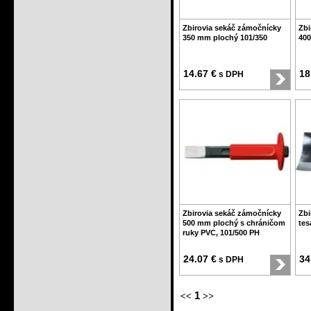
Zbirovia sekáč zámočnícky
Zbi
350 mm plochý 101/350
400
14.67 €
18
s DPH
Zbirovia sekáč zámočnícky
Zbi
500 mm plochý s chráničom
tes
ruky PVC, 101/500 PH
24.07 €
34
s DPH
1
<<
>>