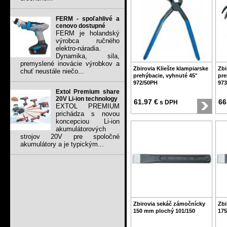
FERM - spoľahlivé a
cenovo dostupné
FERM je holandský
výrobca ručného
elektro-náradia.
Dynamika, sila,
premyslené inovácie výrobkov a
Zbirovia Kliešte klampiarske
Zbi
chuť neustále niečo...
prehýbacie, vyhnuté 45°
pre
972/50PH
973
Extol Premium share
20V Li-ion technology
61.97 €
66
s DPH
EXTOL PREMIUM
prichádza s novou
koncepciou Li-ion
akumulátorových
strojov 20V pre spoločné
akumulátory a je typickým...
Zbirovia sekáč zámočnícky
Zbi
150 mm plochý 101/150
175