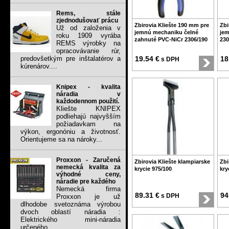
Rems, stále
zjednodušovať prácu
Zbirovia Kliešte 190 mm pre
Zbi
Už od založenia v
jemnú mechaniku čelné
je
roku 1909 vyrába
zahnuté PVC-NiCr 2306/190
230
REMS výrobky na
opracovávanie rúr,
predovšetkým pre inštalatérov a
19.54 €
18
s DPH
kúrenárov....
Knipex - kvalita
náradia v
každodennom použití.
Kliešte KNIPEX
podliehajú najvyšším
požiadavkam na
výkon, ergonóniu a životnosť.
Orientujeme sa na nároky...
Proxxon - Zaručená
Zbirovia Kliešte klampiarske
Zbi
nemecká kvalita za
krycie 975/100
kry
výhodné ceny,
náradie pre každého
Nemecká firma
89.31 €
94
s DPH
Proxxon je už
dlhodobe svetoznáma výrobou
dvoch oblastí náradia :
Elektrického mini-náradia
určeného...