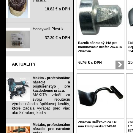
viazací...
18.82 € s DPH
Honeywell Piest k...
37.20 € s DPH
Razník náhradný 14A pre
Zbi
blombovacie kliešte 2474/14
kle
Zbirovia
034
6.76 €
15
s DPH
AKTUALITY
Makita - profesionálne
náradie a
príslušenstvo pre
každodennú prácu.
MAKITA vďačí za
svoju reputáciu
výrobe náradia špičkovej kvality,
ktoré začala vyrábať pred viac
ako 87 rokmi, keď v...
Zbirovia Drážkovnica 140
Zbi
Metabo, profesionálne
mm klampiarska 974/140
1 "
náradie pre náročné
257