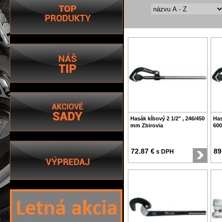
Hasák kĺbový 2 1/2" , 246/450
Has
mm Zbirovia
600
72.87 €
89
s DPH