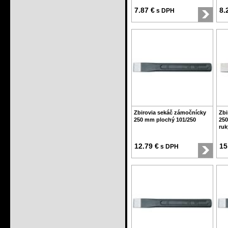
7.87 €
8.
s DPH
Zbirovia sekáč zámočnícky
Zbi
250 mm plochý 101/250
250
ruk
12.79 €
15
s DPH