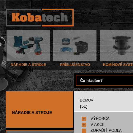
NÁRADIE A STROJE
PRÍSLUŠENSTVO
KOMÍNOVÉ SYS
DOMOV
(51)
NÁRADIE A STROJE
VÝROBCA
V AKCII
ZORAĎIŤ PODĽA