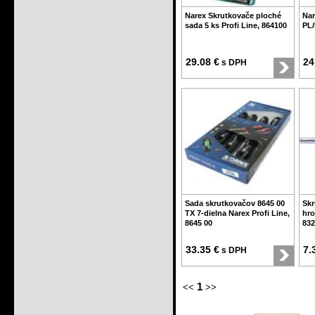
Narex Skrutkovače ploché
Nar
sada 5 ks Profi Line, 864100
PL/
29.08 €
24
s DPH
Sada skrutkovačov 8645 00
Skr
TX 7-dielna Narex Profi Line,
hro
8645 00
832
33.35 €
7.
s DPH
1
<<
>>