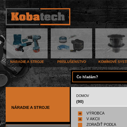
NÁRADIE A STROJE
PRÍSLUŠENSTVO
KOMÍNOVÉ SYS
DOMOV
(90)
NÁRADIE A STROJE
VÝROBCA
V AKCII
ZORAĎIŤ PODĽA