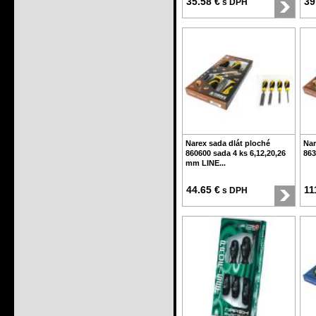
35.58 €
39
s DPH
Narex sada dlát ploché
Nar
860600 sada 4 ks 6,12,20,26
863
mm LINE...
44.65 €
11
s DPH