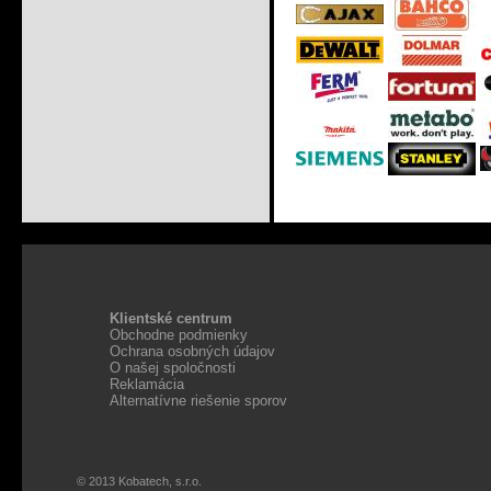
Klientské centrum
Obchodne podmienky
Ochrana osobných údajov
O našej spoločnosti
Reklamácia
Alternatívne riešenie sporov
© 2013 Kobatech, s.r.o.