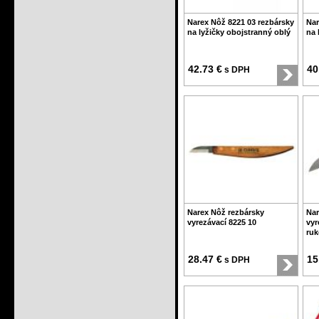
Narex Nôž 8221 03 rezbársky
Nar
na lyžičky obojstranný oblý
na 
42.73 €
40
s DPH
Narex Nôž rezbársky
Nar
vyrezávací 8225 10
vyr
ruk
28.47 €
15
s DPH