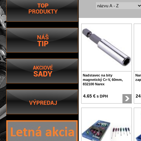
Nadstavec na bity
Nar
magnetický Cr-V, 60mm,
zap
832100 Narex
4.65 €
24
s DPH