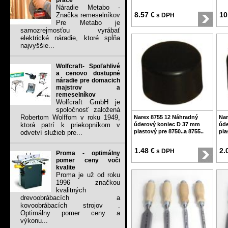
práce
Náradie Metabo -
8.57 €
10
Značka remeselníkov
s DPH
Pre Metabo je
samozrejmosťou vyrábať
elektrické náradie, ktoré spĺňa
najvyššie...
Wolfcraft- Spoľahlivé
a cenovo dostupné
náradie pre domacich
majstrov a
remeselníkov
Wolfcraft GmbH je
spoločnosť založená
Robertom Wolffom v roku 1949,
Narex 8755 12 Náhradný
Nar
ktorá patrí k priekopníkom v
úderový koniec D 37 mm
úde
plastový pre 8750..a 8755..
pla
odvetví služieb pre...
1.48 €
2.
s DPH
Proma - optimálny
pomer ceny voči
kvalite
Proma je už od roku
1996 značkou
kvalitných
drevoobrábacích a
kovoobrábacích strojov .
Optimálny pomer ceny a
výkonu...