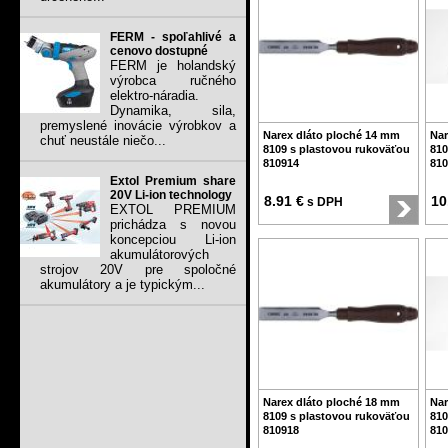
FERM - spoľahlivé a
cenovo dostupné
FERM je holandský
výrobca ručného
elektro-náradia.
Dynamika, sila,
premyslené inovácie výrobkov a
Narex dláto ploché 14 mm
Nar
chuť neustále niečo...
8109 s plastovou rukoväťou
810
810914
810
Extol Premium share
20V Li-ion technology
8.91 €
10
s DPH
EXTOL PREMIUM
prichádza s novou
koncepciou Li-ion
akumulátorových
strojov 20V pre spoločné
akumulátory a je typickým...
Narex dláto ploché 18 mm
Nar
8109 s plastovou rukoväťou
810
810918
810