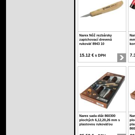
Narex Nôž rezbársky
Nar
zapichovací drevená
mm
rukoväť 8943 10
kon
15.12 €
7.
s DPH
Narex sada dlát 860300
Nar
plochých 6,12,20,26 mm s
plo
plastovou rukoväťou
pla
860