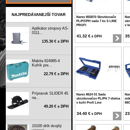
NAJPREDÁVANEJŠÍ TOVAR
Narex 855870 Skrutkovače
Nar
PL/PZ/PH sada 7 ks S LINE
skr
PROFI
v k
Aplikátor strojový AS-
0111...
41.32 €
35
s DPH
135.30 € s DPH
Makita 824985-4
Kufrík pre...
22.79 € s DPH
Prípravok SLIDER 45
Narex 8624 01 Sada
Nar
na...
skrutkovačov PL/PH 7-dielna
mik
v kufri Profi Line
MI
49.20 € s DPH
34.40 €
23
s DPH
10100 drôt dvojitý