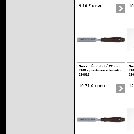
9.10 €
10
s DPH
Narex dláto ploché 22 mm
Nar
8109 s plastovou rukoväťou
810
810922
810
10.71 €
12
s DPH