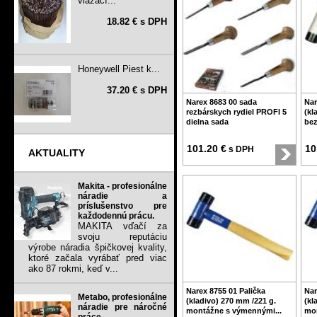
viazací...
18.82 € s DPH
Honeywell Piest k...
37.20 € s DPH
Narex 8683 00 sada
Nar
rezbárskych rydiel PROFI 5
(kl
dielna sada
bez
101.20 €
10
s DPH
AKTUALITY
Makita - profesionálne
náradie a
príslušenstvo pre
každodennú prácu.
MAKITA vďačí za
svoju reputáciu
výrobe náradia špičkovej kvality,
ktoré začala vyrábať pred viac
ako 87 rokmi, keď v...
Narex 8755 01 Palička
Nar
Metabo, profesionálne
(kladivo) 270 mm /221 g.
(kl
náradie pre náročné
montážne s výmennými...
mon