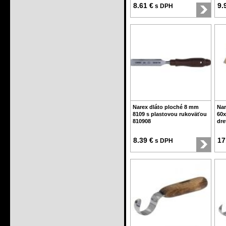
8.61 €
9.
s DPH
Narex dláto ploché 8 mm
Nar
8109 s plastovou rukoväťou
60x
810908
dre
8.39 €
17
s DPH