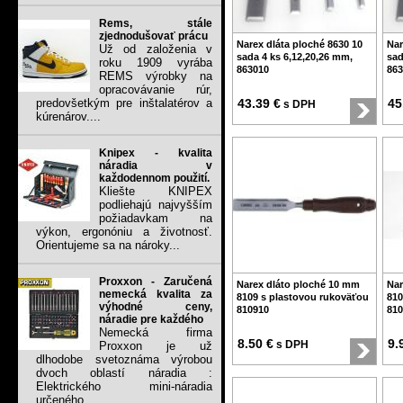
Rems, stále
zjednodušovať prácu
Narex dláta ploché 8630 10
Nar
Už od založenia v
sada 4 ks 6,12,20,26 mm,
sad
roku 1909 vyrába
863010
863
REMS výrobky na
opracovávanie rúr,
predovšetkým pre inštalatérov a
43.39 €
45
s DPH
kúrenárov....
Knipex - kvalita
náradia v
každodennom použití.
Kliešte KNIPEX
podliehajú najvyšším
požiadavkam na
výkon, ergonóniu a životnosť.
Orientujeme sa na nároky...
Proxxon - Zaručená
Narex dláto ploché 10 mm
Nar
nemecká kvalita za
8109 s plastovou rukoväťou
810
výhodné ceny,
810910
810
náradie pre každého
Nemecká firma
8.50 €
9.
s DPH
Proxxon je už
dlhodobe svetoznáma výrobou
dvoch oblastí náradia :
Elektrického mini-náradia
určeného...