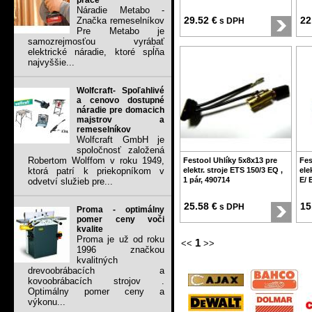
práce
Náradie Metabo -
29.52 €
22
Značka remeselníkov
s DPH
Pre Metabo je
samozrejmosťou vyrábať
elektrické náradie, ktoré spĺňa
najvyššie...
Wolfcraft- Spoľahlivé
a cenovo dostupné
náradie pre domacich
majstrov a
remeselníkov
Wolfcraft GmbH je
spoločnosť založená
Robertom Wolffom v roku 1949,
Festool Uhlíky 5x8x13 pre
Fes
ktorá patrí k priekopníkom v
elektr. stroje ETS 150/3 EQ ,
ele
1 pár, 490714
E/ 
odvetví služieb pre...
25.58 €
15
s DPH
Proma - optimálny
pomer ceny voči
kvalite
Proma je už od roku
1
<<
>>
1996 značkou
kvalitných
drevoobrábacích a
kovoobrábacích strojov .
Optimálny pomer ceny a
výkonu...