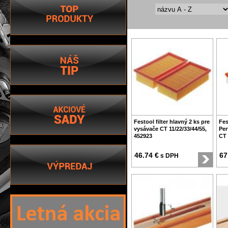
Festool filter hlavný 2 ks pre
Fes
vysávače CT 11/22/33/44/55,
Per
452923
CT 
46.74 €
67
s DPH