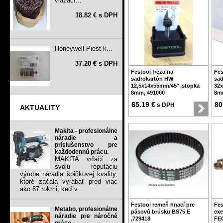
viazací...
18.82 € s DPH
Honeywell Piest k...
37.20 € s DPH
Festool fréza na
Fes
sadrokartón HW
sa
12,5x14x55mm/45° ,stopka
32x
8mm, 491000
8m
65.19 €
80
s DPH
AKTUALITY
Makita - profesionálne
náradie a
príslušenstvo pre
každodennú prácu.
MAKITA vďačí za
svoju reputáciu
výrobe náradia špičkovej kvality,
ktoré začala vyrábať pred viac
ako 87 rokmi, keď v...
Festool remeň hnací pre
Fes
Metabo, profesionálne
pásovú brúsku BS75 E
exe
náradie pre náročné
,729418
FEQ