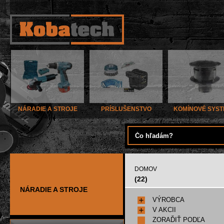
NÁRADIE A STROJE
PRÍSLUŠENSTVO
KOMÍNOVÉ SYS
DOMOV
(22)
NÁRADIE A STROJE
VÝROBCA
V AKCII
ZORAĎIŤ PODĽA