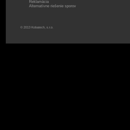
Reklamácia
Alternatívne riešenie sporov
© 2013 Kobatech, s.r.o.