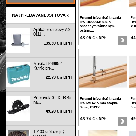
NAJPREDÁVANEJŠÍ TOVAR
Festool fréza drážkovacia
Fes
HW 10x20x60 mm s
HW
osadeným základným
490
Aplikátor strojový AS-
ostrím,...
0111...
43.05 €
44
s DPH
135.30 € s DPH
Makita 824985-4
Kufrík pre...
22.79 € s DPH
Prípravok SLIDER 45
Festool fréza drážkovacia
Fes
na...
HW 6x14x55 mm stopka
HW
8mm, 490955
8m
49.20 € s DPH
46.74 €
49
s DPH
10100 drôt dvojitý