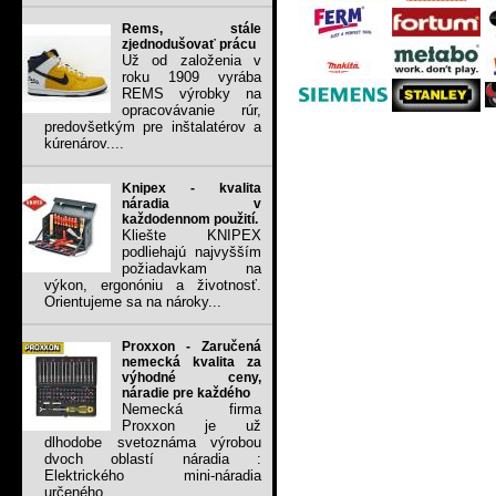
Rems, stále
zjednodušovať prácu
Už od založenia v
roku 1909 vyrába
REMS výrobky na
opracovávanie rúr,
predovšetkým pre inštalatérov a
kúrenárov....
Knipex - kvalita
náradia v
každodennom použití.
Kliešte KNIPEX
podliehajú najvyšším
požiadavkam na
výkon, ergonóniu a životnosť.
Orientujeme sa na nároky...
Proxxon - Zaručená
nemecká kvalita za
výhodné ceny,
náradie pre každého
Nemecká firma
Proxxon je už
dlhodobe svetoznáma výrobou
dvoch oblastí náradia :
Elektrického mini-náradia
určeného...