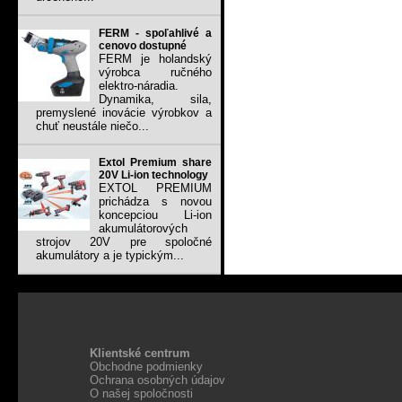
FERM - spoľahlivé a
cenovo dostupné
FERM je holandský
výrobca ručného
elektro-náradia.
Dynamika, sila,
premyslené inovácie výrobkov a
chuť neustále niečo...
Extol Premium share
20V Li-ion technology
EXTOL PREMIUM
prichádza s novou
koncepciou Li-ion
akumulátorových
strojov 20V pre spoločné
akumulátory a je typickým...
Klientské centrum
Obchodne podmienky
Ochrana osobných údajov
O našej spoločnosti