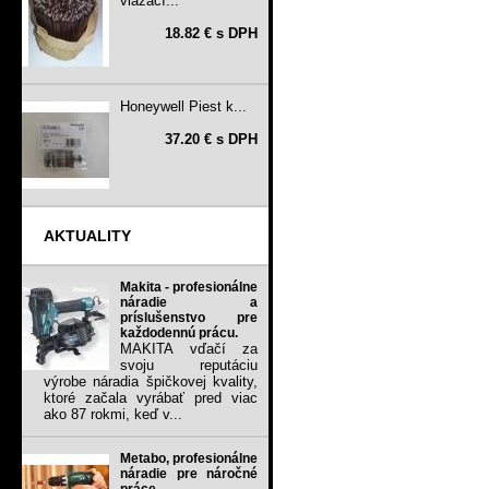
viazací...
18.82 € s DPH
Honeywell Piest k...
37.20 € s DPH
AKTUALITY
Makita - profesionálne
náradie a
príslušenstvo pre
každodennú prácu.
MAKITA vďačí za
svoju reputáciu
výrobe náradia špičkovej kvality,
ktoré začala vyrábať pred viac
ako 87 rokmi, keď v...
Metabo, profesionálne
náradie pre náročné