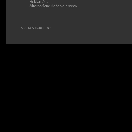
Reklamácia
Alternatívne riešenie sporov
© 2013 Kobatech, s.r.o.