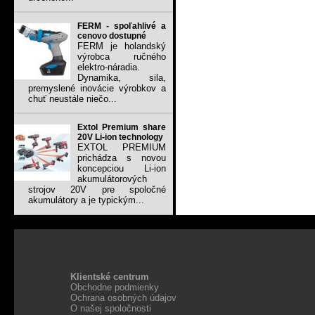
FERM - spoľahlivé a
cenovo dostupné
FERM je holandský
výrobca ručného
elektro-náradia.
Dynamika, sila,
premyslené inovácie výrobkov a
chuť neustále niečo...
Extol Premium share
20V Li-ion technology
EXTOL PREMIUM
prichádza s novou
koncepciou Li-ion
akumulátorových
strojov 20V pre spoločné
akumulátory a je typickým...
Klientské centrum
Obchodne podmienky
Ochrana osobných údajov
O našej spoločnosti