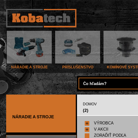
NÁRADIE A STROJE
PRÍSLUŠENSTVO
KOMÍNOVÉ SYS
DOMOV
(2)
NÁRADIE A STROJE
VÝROBCA
V AKCII
ZORAĎIŤ PODĽA