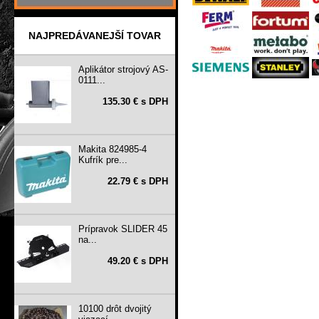
NAJPREDÁVANEJŠÍ TOVAR
Aplikátor strojový AS-
0111...
135.30 € s DPH
Makita 824985-4
Kufrík pre...
22.79 € s DPH
Prípravok SLIDER 45
na...
49.20 € s DPH
10100 drôt dvojitý