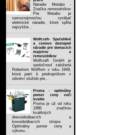
práce
Náradie Metabo -
Značka remeselníkov
Pre Metabo je
samozrejmosťou vyrábať
elektrické náradie, ktoré spĺňa
najvyššie...
Wolfcraft- Spoľahlivé
a cenovo dostupné
náradie pre domacich
majstrov a
remeselníkov
Wolfcraft GmbH je
spoločnosť založená
Robertom Wolffom v roku 1949,
ktorá patrí k priekopníkom v
odvetví služieb pre...
Proma - optimálny
pomer ceny voči
kvalite
Proma je už od roku
1996 značkou
kvalitných
drevoobrábacích a
kovoobrábacích strojov .
Optimálny pomer ceny a
výkonu...