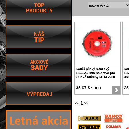
Kotúč pílový reťazový
Kot
115x22,2 mm na drevo pre
125
uhlové brúsky, KR13-2080
uhl
35.67 €
35
s DPH
1
<<
>>