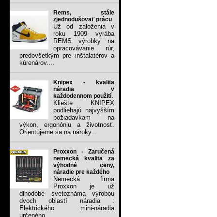
Rems, stále
zjednodušovať prácu
Už od založenia v
roku 1909 vyrába
REMS výrobky na
opracovávanie rúr,
predovšetkým pre inštalatérov a
kúrenárov....
Knipex - kvalita
náradia v
každodennom použití.
Kliešte KNIPEX
podliehajú najvyšším
požiadavkam na
výkon, ergonóniu a životnosť.
Orientujeme sa na nároky...
Proxxon - Zaručená
nemecká kvalita za
výhodné ceny,
náradie pre každého
Nemecká firma
Proxxon je už
dlhodobe svetoznáma výrobou
dvoch oblastí náradia :
Elektrického mini-náradia
určeného...