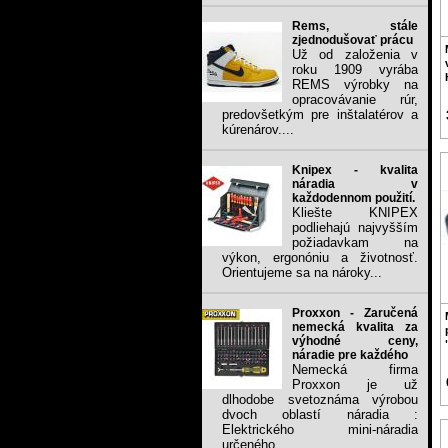
Rems, stále
zjednodušovať prácu
Už od založenia v
roku 1909 vyrába
REMS výrobky na
opracovávanie rúr,
predovšetkým pre inštalatérov a
kúrenárov....
Knipex - kvalita
náradia v
každodennom použití.
Kliešte KNIPEX
podliehajú najvyšším
požiadavkam na
výkon, ergonóniu a životnosť.
Orientujeme sa na nároky...
Proxxon - Zaručená
nemecká kvalita za
výhodné ceny,
náradie pre každého
Nemecká firma
Proxxon je už
dlhodobe svetoznáma výrobou
dvoch oblastí náradia :
Elektrického mini-náradia
určeného...