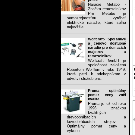
práce
Náradie Metabo -
Značka remeselníkov
Pre Metabo je
samozrejmosťou vyrábať
elektrické náradie, ktoré spĺňa
najvyššie...
Wolfcraft- Spoľahlivé
a cenovo dostupné
náradie pre domacich
majstrov a
remeselníkov
Wolfcraft GmbH je
spoločnosť založená
Robertom Wolffom v roku 1949,
ktorá patrí k priekopníkom v
odvetví služieb pre...
Proma - optimálny
pomer ceny voči
kvalite
Proma je už od roku
1996 značkou
kvalitných
drevoobrábacích a
kovoobrábacích strojov .
Optimálny pomer ceny a
výkonu...