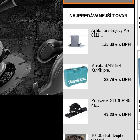
NAJPREDÁVANEJŠÍ TOVAR
Aplikátor strojový AS-
0111...
135.30 € s DPH
Makita 824985-4
Kufrík pre...
22.79 € s DPH
Prípravok SLIDER 45
na...
49.20 € s DPH
10100 drôt dvojitý