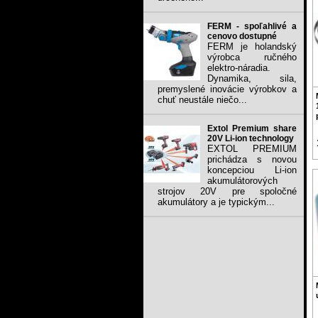
FERM - spoľahlivé a
cenovo dostupné
FERM je holandský
výrobca ručného
elektro-náradia.
Dynamika, sila,
premyslené inovácie výrobkov a
chuť neustále niečo...
Extol Premium share
20V Li-ion technology
EXTOL PREMIUM
prichádza s novou
koncepciou Li-ion
akumulátorových
strojov 20V pre spoločné
akumulátory a je typickým...