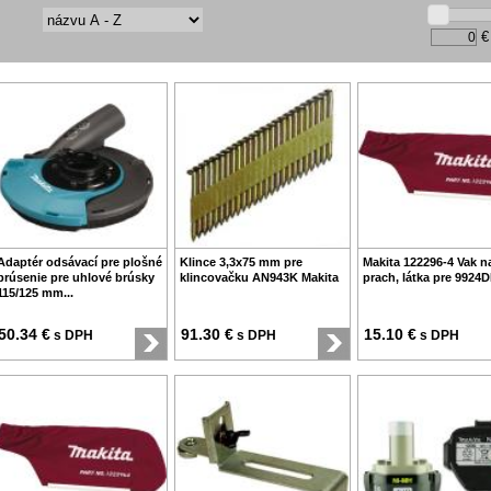
€
Adaptér odsávací pre plošné
Klince 3,3x75 mm pre
Makita 122296-4 Vak n
brúsenie pre uhlové brúsky
klincovačku AN943K Makita
prach, látka pre 9924
115/125 mm...
50.34 €
91.30 €
15.10 €
s DPH
s DPH
s DPH