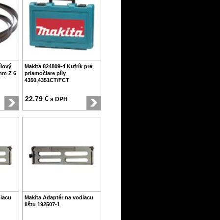
ílový
Makita 824809-4 Kufrík pre
mm Z 6
priamočiare píly
4350,4351CT/FCT
22.79 €
s DPH
diacu
Makita Adaptér na vodiacu
lištu 192507-1