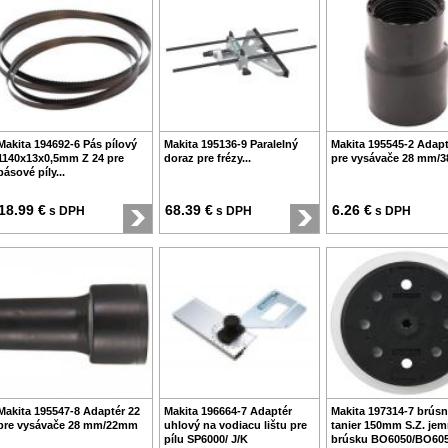
Makita 194692-6 Pás pílový
Makita 195136-9 Paralelný
Makita 195545-2 Adapt
1140x13x0,5mm Z 24 pre
doraz pre frézy...
pre vysávače 28 mm/
pásové píly...
18.99 €
68.39 €
6.26 €
s DPH
s DPH
s DPH
Makita 195547-8 Adaptér 22
Makita 196664-7 Adaptér
Makita 197314-7 brús
pre vysávače 28 mm/22mm
uhlový na vodiacu lištu pre
tanier 150mm S.Z. jem
pílu SP6000/ J/K
brúsku BO6050/BO60