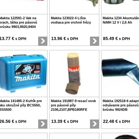
Makita 122591-2 Vak na
Makita 123022-4 Lišta
Makita 1234 Akumulát
prach, látka pre pásovú
vodiaca pre vrchné frézy
NiMH 12 V / 2,6 Ah
brúsku 9903,9920,9404
13.77 €
13.96 €
85.49 €
s DPH
s DPH
s DPH
Makita 141485-2 Kufrík pre
Makita 191887-9 rezací vosk
Makita 192518-6 adapt
aku okružné píly BCS550,
pre pásové píly
odsávanie pre pásovú
BSS500
2106,2107,BPB180RFE
brúsku 9924DB
26.56 €
13.39 €
22.48 €
s DPH
s DPH
s DPH