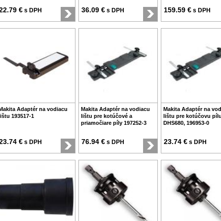
22.79 €
36.09 €
159.59 €
s DPH
s DPH
s DPH
Makita Adaptér na vodiacu
Makita Adaptér na vodiacu
Makita Adaptér na vo
lištu 193517-1
lištu pre kotúčové a
lištu pre kotúčovu píl
priamočiare píly 197252-3
DHS680, 196953-0
23.74 €
76.94 €
23.74 €
s DPH
s DPH
s DPH