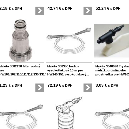
2.18 €
42.74 €
52.24 €
s DPH
s DPH
s DPH
Makita 3082130 filter vodný
Makita 308350 hadica
Makita 3640090 Tryska
pre
vysokotlaková 10 m pre
nádržkou čistiaceho
HW101/102/110/111/112/130/131/132/140/151
HW140/151 vysokotlakový...
prostriedku pre HW102
1.23 €
72.19 €
3.03 €
s DPH
s DPH
s DPH