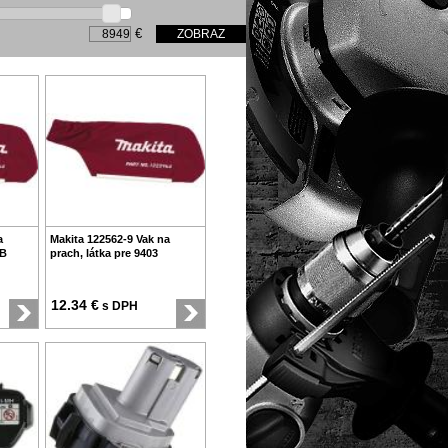
€
a
Makita 122562-9 Vak na
DB
prach, látka pre 9403
12.34 €
s DPH