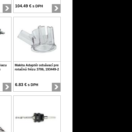
104.49 €
s DPH
diacu
Makita Adaptér odsávací pre
u
rotačnú frézu 3706, 193449-2
6.83 €
s DPH