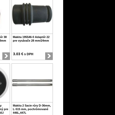
ér 38
Makita 195546-0 Adaptér 22
38mm
pre vysávače 28 mm/24mm
3.03 €
s DPH
ny
Makita 2 Sacie rúry D-36mm,
ný pre
L-515 mm, pochrómované
50J
446L,447L