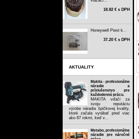
viazací...
18.82 € s DPH
Honeywell Piest k...
37.20 € s DPH
AKTUALITY
Makita - profesionálne
náradie a
príslušenstvo pre
každodennú prácu.
MAKITA vďačí za
svoju reputáciu
výrobe náradia špičkovej kvality,
ktoré začala vyrábať pred viac
ako 87 rokmi, keď v...
Metabo, profesionálne
náradie pre náročné