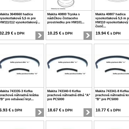
Makita 3640660 hadica
Makita 40800 Tryska s
Makita 40807 hadica
vysokotlaková 5,5 m pre
nádržkou čistiaceho
vysokotlaková 5,5 m p
HW111/112 vysokotlakový...
prostriedku pre HW101...
HW110 vysokotlakový
čistič...
32.29 €
10.25 €
19.94 €
s DPH
s DPH
s DPH
Makita 743335-3 Kefka
Makita 743340-0 Kefka
Makita 743341-8 Kefka
prachová náhradná krátka
prachová náhradná dlhá "A"
prachová náhradná kr
"B" pre odsávací kryt...
pre PC5000
"B" pre PC5000
6.93 €
18.67 €
10.77 €
s DPH
s DPH
s DPH