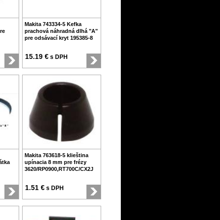
Makita 743334-5 Kefka
re
prachová náhradná dlhá "A"
pre odsávací kryt 195385-8
15.19 €
s DPH
Makita 763618-5 klieština
átka
upínacia 8 mm pre frézy
3620/RP0900,RT700C/CX2J
1.51 €
s DPH