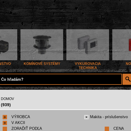
NSTVO
KOMÍNOVÉ SYSTÉMY
VYKUROVACIA
NO
TECHNIKA
DOMOV
(939)
VÝROBCA
Makita - príslušenstvo
V AKCII
ZORAĎIŤ PODĽA
CENA