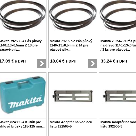
Makita 792556-4 Pás pílový
Makita 792557-2 Pás pílový
Makita 792567-9 Pás p
1140x13x0,5mm Z 18 pre
1140x13x0,5mm Z 14 pre
na drevo 1140x13x0,5
pásové píly...
pásové píly...
/ 3 ks pre pásové...
17.09 €
18.04 €
33.24 €
s DPH
s DPH
s DPH
Makita 824985-4 Kufrík pre
Makita Adaptér na vodiacu
Makita Adaptér na vo
uhlovú brúsky 115-125 mm...
lištu 192505-5
lištu 192506-3