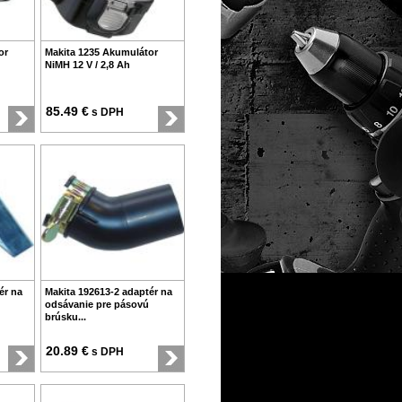
or
Makita 1235 Akumulátor
NiMH 12 V / 2,8 Ah
85.49 €
s DPH
ér na
Makita 192613-2 adaptér na
odsávanie pre pásovú
brúsku...
20.89 €
s DPH