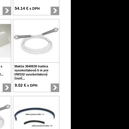
54.14 €
s DPH
 s
Makita 3640630 hadica
vysokotlaková 5 m pre
...
HW102 vysokotlakový
čistič...
9.02 €
s DPH