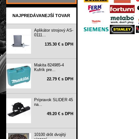
NAJPREDÁVANEJŠÍ TOVAR
Aplikátor strojový AS-
0111...
135.30 € s DPH
Makita 824985-4
Kufrík pre...
22.79 € s DPH
Prípravok SLIDER 45
na...
49.20 € s DPH
10100 drôt dvojitý