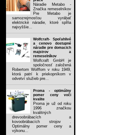
práce
Náradie Metabo -
Značka remeselníkov
Pre Metabo je
samozrejmosťou vyrábať
elektrické náradie, ktoré spĺňa
najvyššie...
Wolfcraft- Spoľahlivé
a cenovo dostupné
náradie pre domacich
majstrov a
remeselníkov
Wolfcraft GmbH je
spoločnosť založená
Robertom Wolffom v roku 1949,
ktorá patrí k priekopníkom v
odvetví služieb pre...
Proma - optimálny
pomer ceny voči
kvalite
Proma je už od roku
1996 značkou
kvalitných
drevoobrábacích a
kovoobrábacích strojov .
Optimálny pomer ceny a
výkonu...