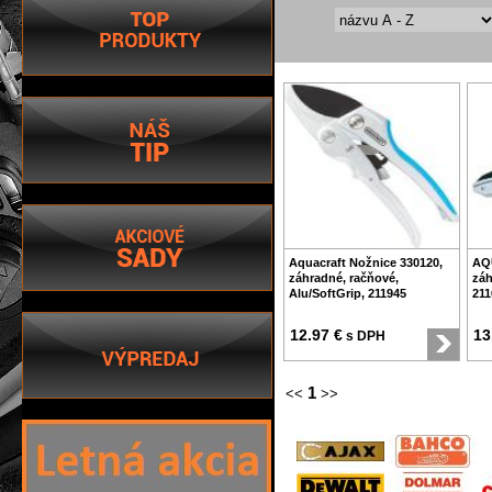
Aquacraft Nožnice 330120,
AQ
záhradné, račňové,
záh
Alu/SoftGrip, 211945
211
12.97 €
13
s DPH
1
<<
>>