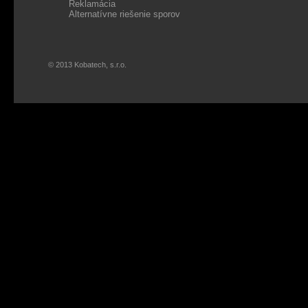
Reklamácia
Alternatívne riešenie sporov
© 2013 Kobatech, s.r.o.