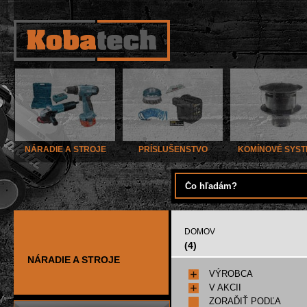
NÁRADIE A STROJE
PRÍSLUŠENSTVO
KOMÍNOVÉ SYS
DOMOV
(4)
NÁRADIE A STROJE
VÝROBCA
V AKCII
ZORAĎIŤ PODĽA