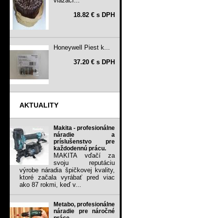
viazací...
18.82 € s DPH
Honeywell Piest k...
37.20 € s DPH
AKTUALITY
Makita - profesionálne
náradie a
príslušenstvo pre
každodennú prácu.
MAKITA vďačí za
svoju reputáciu
výrobe náradia špičkovej kvality,
ktoré začala vyrábať pred viac
ako 87 rokmi, keď v...
Metabo, profesionálne
náradie pre náročné