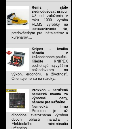
Rems, stále
zjednodušovať prácu
Už od založenia v
roku 1909 vyrába
REMS výrobky na
opracovávanie rúr,
predovšetkým pre inštalatérov a
kúrenárov....
Knipex - kvalita
náradia v
každodennom použití.
Kliešte KNIPEX
podliehajú najvyšším
požiadavkam na
výkon, ergonóniu a životnosť.
Orientujeme sa na nároky...
Proxxon - Zaručená
nemecká kvalita za
výhodné ceny,
náradie pre každého
Nemecká firma
Proxxon je už
dlhodobe svetoznáma výrobou
dvoch oblastí náradia :
Elektrického mini-náradia
určeného...