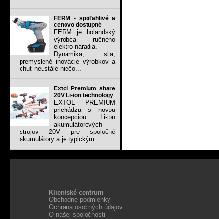
FERM - spoľahlivé a
cenovo dostupné
FERM je holandský
výrobca ručného
elektro-náradia.
Dynamika, sila,
premyslené inovácie výrobkov a
chuť neustále niečo...
Extol Premium share
20V Li-ion technology
EXTOL PREMIUM
prichádza s novou
koncepciou Li-ion
akumulátorových
strojov 20V pre spoločné
akumulátory a je typickým...
Klientské centrum
Obchodne podmienky
Ochrana osobných údajov
O našej spoločnosti