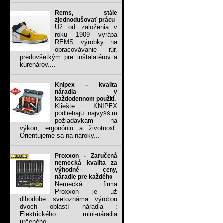
Rems, stále
zjednodušovať prácu
Už od založenia v
roku 1909 vyrába
REMS výrobky na
opracovávanie rúr,
predovšetkým pre inštalatérov a
kúrenárov....
Knipex - kvalita
náradia v
každodennom použití.
Kliešte KNIPEX
podliehajú najvyšším
požiadavkam na
výkon, ergonóniu a životnosť.
Orientujeme sa na nároky...
Proxxon - Zaručená
nemecká kvalita za
výhodné ceny,
náradie pre každého
Nemecká firma
Proxxon je už
dlhodobe svetoznáma výrobou
dvoch oblastí náradia :
Elektrického mini-náradia
určeného...