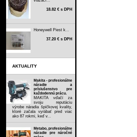
viazací...
18.82 € s DPH
Honeywell Piest k...
37.20 € s DPH
AKTUALITY
Makita - profesionálne
náradie a
príslušenstvo pre
každodennú prácu.
MAKITA vďačí za
svoju reputáciu
výrobe náradia špičkovej kvality,
ktoré začala vyrábať pred viac
ako 87 rokmi, keď v...
Metabo, profesionálne
náradie pre náročné