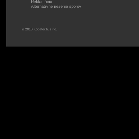
Reklamácia
Alternatívne riešenie sporov
© 2013 Kobatech, s.r.o.