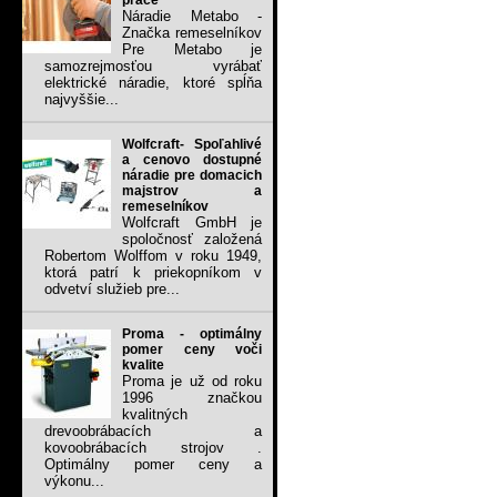
práce
Náradie Metabo -
Značka remeselníkov
Pre Metabo je
samozrejmosťou vyrábať
elektrické náradie, ktoré spĺňa
najvyššie...
Wolfcraft- Spoľahlivé
a cenovo dostupné
náradie pre domacich
majstrov a
remeselníkov
Wolfcraft GmbH je
spoločnosť založená
Robertom Wolffom v roku 1949,
ktorá patrí k priekopníkom v
odvetví služieb pre...
Proma - optimálny
pomer ceny voči
kvalite
Proma je už od roku
1996 značkou
kvalitných
drevoobrábacích a
kovoobrábacích strojov .
Optimálny pomer ceny a
výkonu...