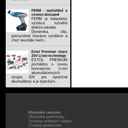
FERM - spoľahlivé a
cenovo dostupné
FERM je holandský
výrobca ručného
elektro-náradia.
Dynamika, sila,
premyslené inovácie výrobkov a
chuť neustále niečo...
Extol Premium share
20V Li-ion technology
EXTOL PREMIUM
prichádza s novou
koncepciou Li-ion
akumulátorových
strojov 20V pre spoločné
akumulátory a je typickým...
Klientské centrum
Obchodne podmienky
Ochrana osobných údajov
O našej spoločnosti