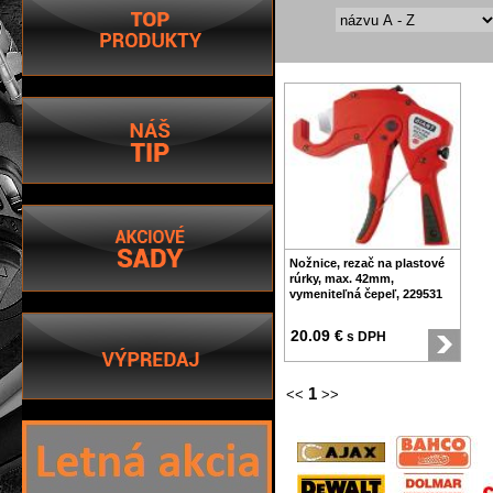
Nožnice, rezač na plastové
rúrky, max. 42mm,
vymeniteľná čepeľ, 229531
20.09 €
s DPH
1
<<
>>