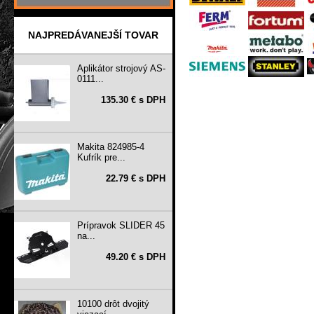
NAJPREDÁVANEJŠÍ TOVAR
Aplikátor strojový AS-
0111...
135.30 € s DPH
Makita 824985-4
Kufrík pre...
22.79 € s DPH
Prípravok SLIDER 45
na...
49.20 € s DPH
10100 drôt dvojitý