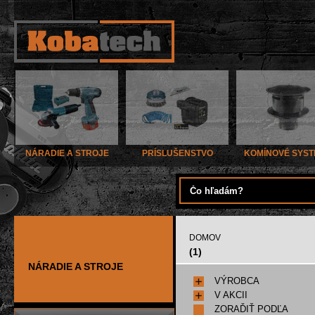
NÁRADIE A STROJE
PRÍSLUŠENSTVO
KOMÍNOVÉ SYS
DOMOV
(1)
NÁRADIE A STROJE
VÝROBCA
V AKCII
ZORAĎIŤ PODĽA