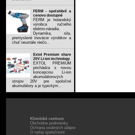
FERM - spoľahlivé a
cenovo dostupné
FERM je holandský
výrobca ručného
elektro-náradia.
Dynamika, sila,
premyslené inovácie výrobkov a
chuť neustále niečo...
Extol Premium share
20V Li-ion technology
EXTOL PREMIUM
prichádza s novou
koncepciou Li-ion
akumulátorových
strojov 20V pre spoločné
akumulátory a je typickým...
Klientské centrum
Obchodne podmienky
Ochrana osobných údajov
O našej spoločnosti