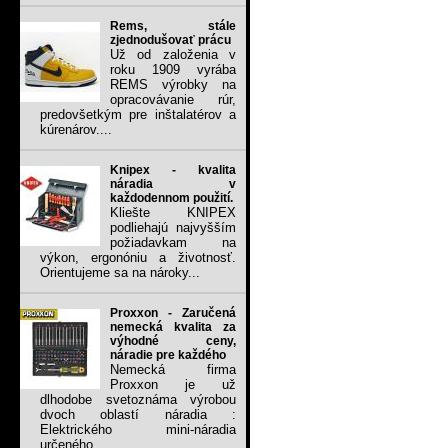
Rems, stále
zjednodušovať prácu
Už od založenia v
roku 1909 vyrába
REMS výrobky na
opracovávanie rúr,
predovšetkým pre inštalatérov a
kúrenárov....
Knipex - kvalita
náradia v
každodennom použití.
Kliešte KNIPEX
podliehajú najvyšším
požiadavkam na
výkon, ergonóniu a životnosť.
Orientujeme sa na nároky...
Proxxon - Zaručená
nemecká kvalita za
výhodné ceny,
náradie pre každého
Nemecká firma
Proxxon je už
dlhodobe svetoznáma výrobou
dvoch oblastí náradia :
Elektrického mini-náradia
určeného...