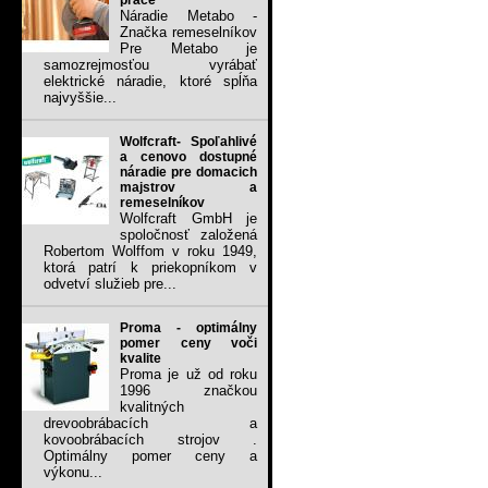
práce
Náradie Metabo -
Značka remeselníkov
Pre Metabo je
samozrejmosťou vyrábať
elektrické náradie, ktoré spĺňa
najvyššie...
Wolfcraft- Spoľahlivé
a cenovo dostupné
náradie pre domacich
majstrov a
remeselníkov
Wolfcraft GmbH je
spoločnosť založená
Robertom Wolffom v roku 1949,
ktorá patrí k priekopníkom v
odvetví služieb pre...
Proma - optimálny
pomer ceny voči
kvalite
Proma je už od roku
1996 značkou
kvalitných
drevoobrábacích a
kovoobrábacích strojov .
Optimálny pomer ceny a
výkonu...