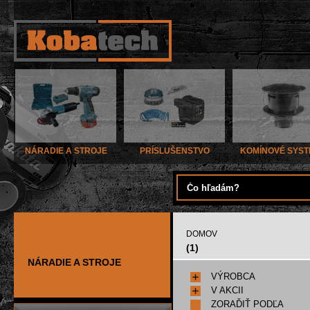
NÁRADIE A STROJE
PRÍSLUŠENSTVO
KOMÍNOVÉ SYS
DOMOV
(1)
NÁRADIE A STROJE
VÝROBCA
V AKCII
ZORAĎIŤ PODĽA