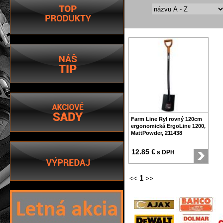
Farm Line Ryl rovný 120cm
ergonomická ErgoLine 1200,
MattPowder, 211438
12.85 €
s DPH
1
<<
>>