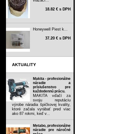
viazací...
18.82 € s DPH
Honeywell Piest k...
37.20 € s DPH
AKTUALITY
Makita - profesionálne
náradie a
príslušenstvo pre
každodennú prácu.
MAKITA vďačí za
svoju reputáciu
výrobe náradia špičkovej kvality,
ktoré začala vyrábať pred viac
ako 87 rokmi, keď v...
Metabo, profesionálne
náradie pre náročné