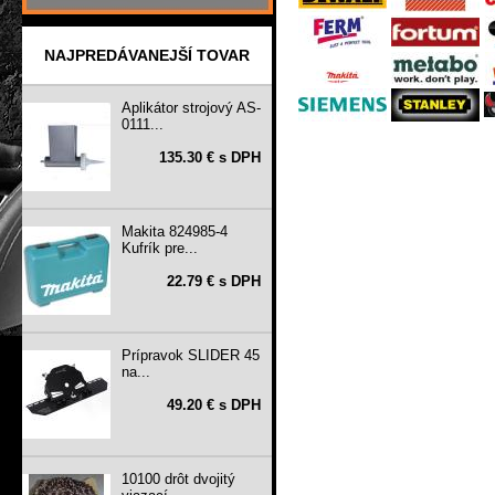
NAJPREDÁVANEJŠÍ TOVAR
Aplikátor strojový AS-
0111...
135.30 € s DPH
Makita 824985-4
Kufrík pre...
22.79 € s DPH
Prípravok SLIDER 45
na...
49.20 € s DPH
10100 drôt dvojitý