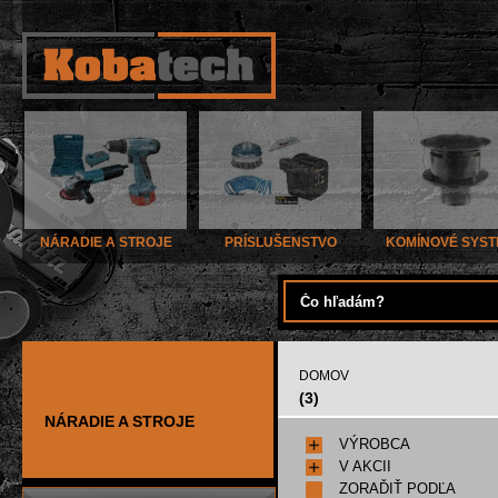
NÁRADIE A STROJE
PRÍSLUŠENSTVO
KOMÍNOVÉ SYS
DOMOV
(3)
NÁRADIE A STROJE
VÝROBCA
V AKCII
ZORAĎIŤ PODĽA