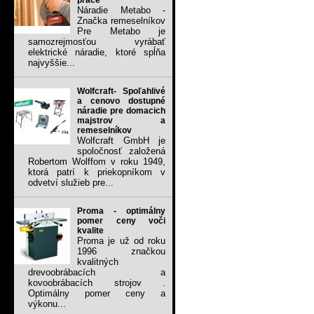
práce
Náradie Metabo -
Značka remeselníkov
Pre Metabo je
samozrejmosťou vyrábať
elektrické náradie, ktoré spĺňa
najvyššie...
Wolfcraft- Spoľahlivé
a cenovo dostupné
náradie pre domacich
majstrov a
remeselníkov
Wolfcraft GmbH je
spoločnosť založená
Robertom Wolffom v roku 1949,
ktorá patrí k priekopníkom v
odvetví služieb pre...
Proma - optimálny
pomer ceny voči
kvalite
Proma je už od roku
1996 značkou
kvalitných
drevoobrábacích a
kovoobrábacích strojov .
Optimálny pomer ceny a
výkonu...