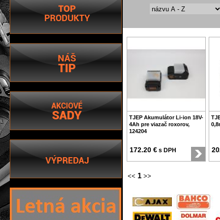
TJEP Akumulátor Li-ion 18V-
TJE
4Ah pre viazač roxorov,
0,8
124204
172.20 €
20
s DPH
1
<<
>>