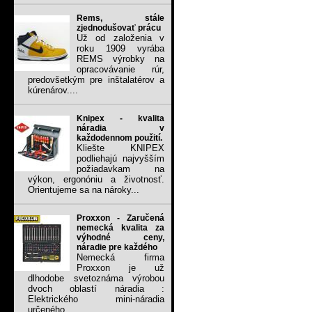
Rems, stále
zjednodušovať prácu
Už od založenia v
roku 1909 vyrába
REMS výrobky na
opracovávanie rúr,
predovšetkým pre inštalatérov a
kúrenárov....
Knipex - kvalita
náradia v
každodennom použití.
Kliešte KNIPEX
podliehajú najvyšším
požiadavkam na
výkon, ergonóniu a životnosť.
Orientujeme sa na nároky...
Proxxon - Zaručená
nemecká kvalita za
výhodné ceny,
náradie pre každého
Nemecká firma
Proxxon je už
dlhodobe svetoznáma výrobou
dvoch oblastí náradia :
Elektrického mini-náradia
určeného...