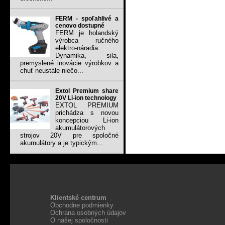
FERM - spoľahlivé a
cenovo dostupné
FERM je holandský
výrobca ručného
elektro-náradia.
Dynamika, sila,
premyslené inovácie výrobkov a
chuť neustále niečo...
Extol Premium share
20V Li-ion technology
EXTOL PREMIUM
prichádza s novou
koncepciou Li-ion
akumulátorových
strojov 20V pre spoločné
akumulátory a je typickým...
Klientské centrum
Obchodne podmienky
Ochrana osobných údajov
O našej spoločnosti