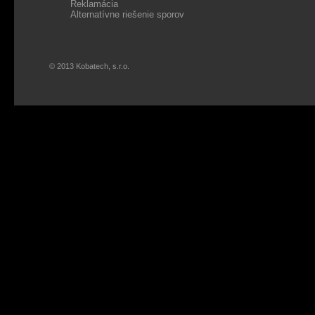
Reklamácia
Alternatívne riešenie sporov
© 2013 Kobatech, s.r.o.