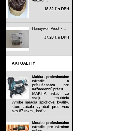
viazací...
18.82 € s DPH
Honeywell Piest k...
37.20 € s DPH
AKTUALITY
Makita - profesionálne
náradie a
príslušenstvo pre
každodennú prácu.
MAKITA vďačí za
svoju reputáciu
výrobe náradia špičkovej kvality,
ktoré začala vyrábať pred viac
ako 87 rokmi, keď v...
Metabo, profesionálne
náradie pre náročné