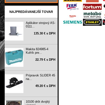
NAJPREDÁVANEJŠÍ TOVAR
Aplikátor strojový AS-
0111...
135.30 € s DPH
Makita 824985-4
Kufrík pre...
22.79 € s DPH
Prípravok SLIDER 45
na...
49.20 € s DPH
10100 drôt dvojitý