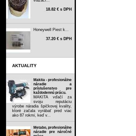
viazací...
18.82 € s DPH
Honeywell Piest k...
37.20 € s DPH
AKTUALITY
Makita - profesionálne
náradie a
príslušenstvo pre
každodennú prácu.
MAKITA vďačí za
svoju reputáciu
výrobe náradia špičkovej kvality,
ktoré začala vyrábať pred viac
ako 87 rokmi, keď v...
Metabo, profesionálne
náradie pre náročné