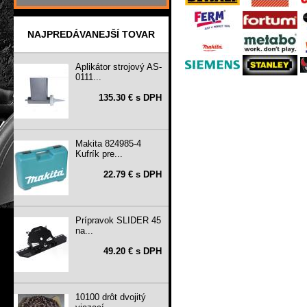
NAJPREDÁVANEJŠÍ TOVAR
Aplikátor strojový AS-
0111...
135.30 € s DPH
Makita 824985-4
Kufrík pre...
22.79 € s DPH
Prípravok SLIDER 45
na...
49.20 € s DPH
10100 drôt dvojitý