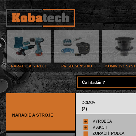
NÁRADIE A STROJE
PRÍSLUŠENSTVO
KOMÍNOVÉ SYS
DOMOV
(2)
NÁRADIE A STROJE
VÝROBCA
V AKCII
ZORAĎIŤ PODĽA