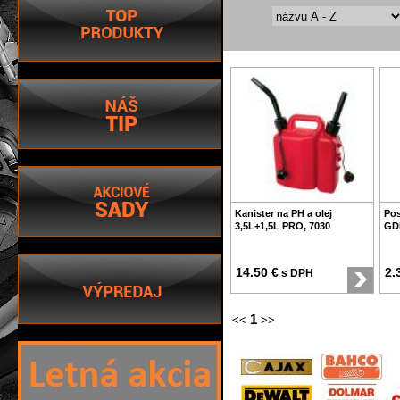
Kanister na PH a olej
Pos
3,5L+1,5L PRO, 7030
GDM
14.50 €
2.
s DPH
1
<<
>>