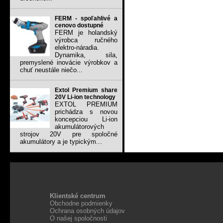
FERM - spoľahlivé a
cenovo dostupné
FERM je holandský
výrobca ručného
elektro-náradia.
Dynamika, sila,
premyslené inovácie výrobkov a
chuť neustále niečo...
Extol Premium share
20V Li-ion technology
EXTOL PREMIUM
prichádza s novou
koncepciou Li-ion
akumulátorových
strojov 20V pre spoločné
akumulátory a je typickým...
Klientské centrum
Obchodne podmienky
Ochrana osobných údajov
O našej spoločnosti