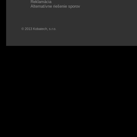
Reklamácia
Alternatívne riešenie sporov
© 2013 Kobatech, s.r.o.