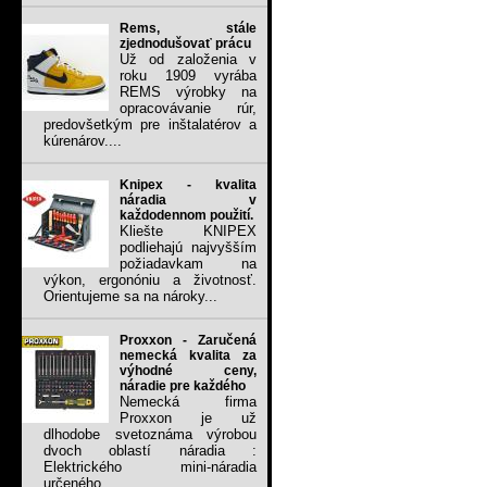
Rems, stále
zjednodušovať prácu
Už od založenia v
roku 1909 vyrába
REMS výrobky na
opracovávanie rúr,
predovšetkým pre inštalatérov a
kúrenárov....
Knipex - kvalita
náradia v
každodennom použití.
Kliešte KNIPEX
podliehajú najvyšším
požiadavkam na
výkon, ergonóniu a životnosť.
Orientujeme sa na nároky...
Proxxon - Zaručená
nemecká kvalita za
výhodné ceny,
náradie pre každého
Nemecká firma
Proxxon je už
dlhodobe svetoznáma výrobou
dvoch oblastí náradia :
Elektrického mini-náradia
určeného...