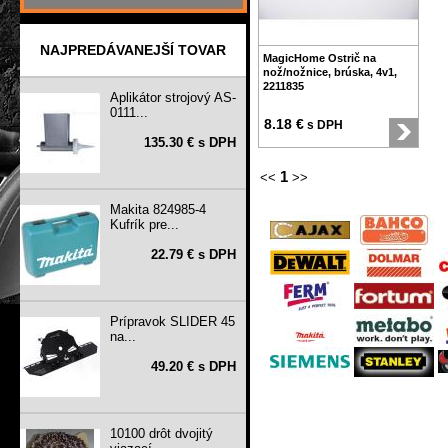
NAJPREDÁVANEJŠÍ TOVAR
MagicHome Ostrič na
nož/nožnice, brúska, 4v1,
2211835
Aplikátor strojový AS-
0111...
8.18 €
s DPH
135.30 € s DPH
1
<<
>>
Makita 824985-4
Kufrík pre...
22.79 € s DPH
Prípravok SLIDER 45
na...
49.20 € s DPH
10100 drôt dvojitý