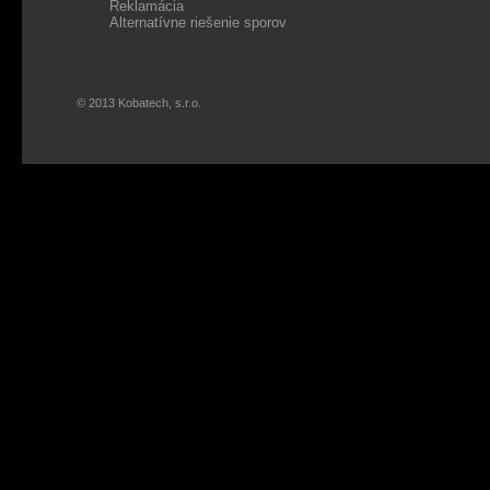
Reklamácia
Alternatívne riešenie sporov
© 2013 Kobatech, s.r.o.