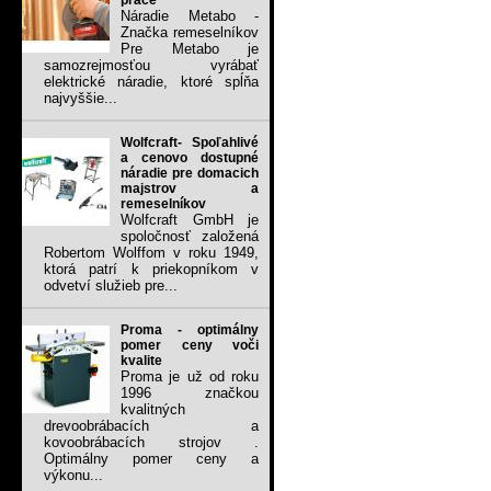
práce
Náradie Metabo -
Značka remeselníkov
Pre Metabo je
samozrejmosťou vyrábať
elektrické náradie, ktoré spĺňa
najvyššie...
Wolfcraft- Spoľahlivé
a cenovo dostupné
náradie pre domacich
majstrov a
remeselníkov
Wolfcraft GmbH je
spoločnosť založená
Robertom Wolffom v roku 1949,
ktorá patrí k priekopníkom v
odvetví služieb pre...
Proma - optimálny
pomer ceny voči
kvalite
Proma je už od roku
1996 značkou
kvalitných
drevoobrábacích a
kovoobrábacích strojov .
Optimálny pomer ceny a
výkonu...