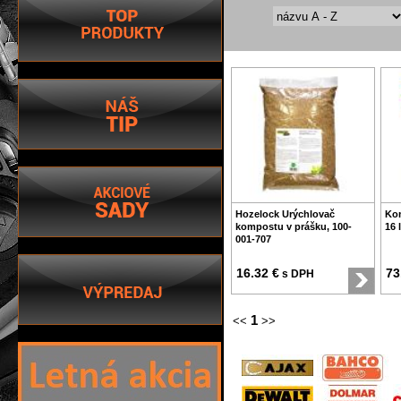
Hozelock Urýchlovač
Ko
kompostu v prášku, 100-
16 
001-707
16.32 €
73
s DPH
1
<<
>>