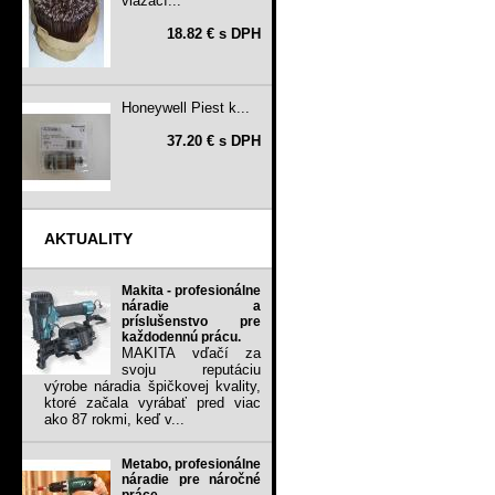
viazací...
18.82 € s DPH
Honeywell Piest k...
37.20 € s DPH
AKTUALITY
Makita - profesionálne
náradie a
príslušenstvo pre
každodennú prácu.
MAKITA vďačí za
svoju reputáciu
výrobe náradia špičkovej kvality,
ktoré začala vyrábať pred viac
ako 87 rokmi, keď v...
Metabo, profesionálne
náradie pre náročné