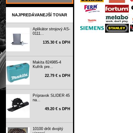
NAJPREDÁVANEJŠÍ TOVAR
Aplikátor strojový AS-
0111...
135.30 € s DPH
Makita 824985-4
Kufrík pre...
22.79 € s DPH
Prípravok SLIDER 45
na...
49.20 € s DPH
10100 drôt dvojitý