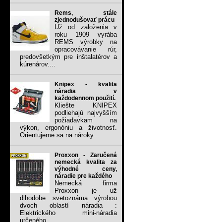
Rems, stále
zjednodušovať prácu
Už od založenia v
roku 1909 vyrába
REMS výrobky na
opracovávanie rúr,
predovšetkým pre inštalatérov a
kúrenárov....
Knipex - kvalita
náradia v
každodennom použití.
Kliešte KNIPEX
podliehajú najvyšším
požiadavkam na
výkon, ergonóniu a životnosť.
Orientujeme sa na nároky...
Proxxon - Zaručená
nemecká kvalita za
výhodné ceny,
náradie pre každého
Nemecká firma
Proxxon je už
dlhodobe svetoznáma výrobou
dvoch oblastí náradia :
Elektrického mini-náradia
určeného...