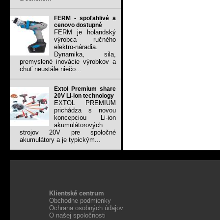
FERM - spoľahlivé a
cenovo dostupné
FERM je holandský
výrobca ručného
elektro-náradia.
Dynamika, sila,
premyslené inovácie výrobkov a
chuť neustále niečo...
Extol Premium share
20V Li-ion technology
EXTOL PREMIUM
prichádza s novou
koncepciou Li-ion
akumulátorových
strojov 20V pre spoločné
akumulátory a je typickým...
Klientské centrum
Obchodne podmienky
Ochrana osobných údajov
O našej spoločnosti