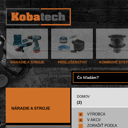
NÁRADIE A STROJE
PRÍSLUŠENSTVO
KOMÍNOVÉ SYS
DOMOV
(2)
NÁRADIE A STROJE
VÝROBCA
V AKCII
ZORAĎIŤ PODĽA