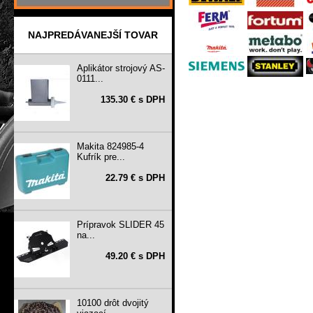
NAJPREDÁVANEJŠÍ TOVAR
Aplikátor strojový AS-
0111...
135.30 € s DPH
Makita 824985-4
Kufrík pre...
22.79 € s DPH
Prípravok SLIDER 45
na...
49.20 € s DPH
10100 drôt dvojitý