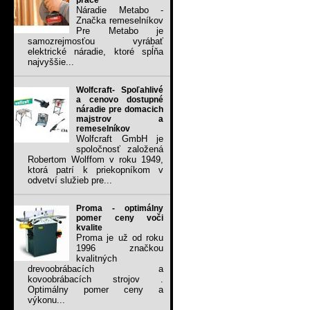
práce
Náradie Metabo -
Značka remeselníkov
Pre Metabo je
samozrejmosťou vyrábať
elektrické náradie, ktoré spĺňa
najvyššie...
Wolfcraft- Spoľahlivé
a cenovo dostupné
náradie pre domacich
majstrov a
remeselníkov
Wolfcraft GmbH je
spoločnosť založená
Robertom Wolffom v roku 1949,
ktorá patrí k priekopníkom v
odvetví služieb pre...
Proma - optimálny
pomer ceny voči
kvalite
Proma je už od roku
1996 značkou
kvalitných
drevoobrábacích a
kovoobrábacích strojov .
Optimálny pomer ceny a
výkonu...