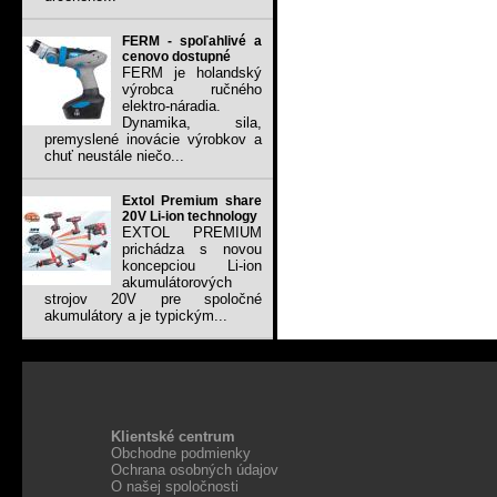
FERM - spoľahlivé a
cenovo dostupné
FERM je holandský
výrobca ručného
elektro-náradia.
Dynamika, sila,
premyslené inovácie výrobkov a
chuť neustále niečo...
Extol Premium share
20V Li-ion technology
EXTOL PREMIUM
prichádza s novou
koncepciou Li-ion
akumulátorových
strojov 20V pre spoločné
akumulátory a je typickým...
Klientské centrum
Obchodne podmienky
Ochrana osobných údajov
O našej spoločnosti