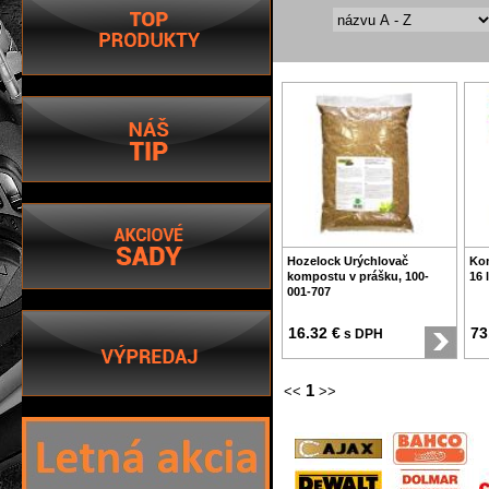
Hozelock Urýchlovač
Ko
kompostu v prášku, 100-
16 
001-707
16.32 €
73
s DPH
1
<<
>>