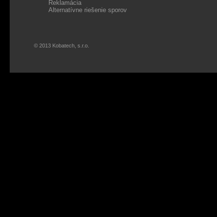
Reklamácia
Alternatívne riešenie sporov
© 2013 Kobatech, s.r.o.