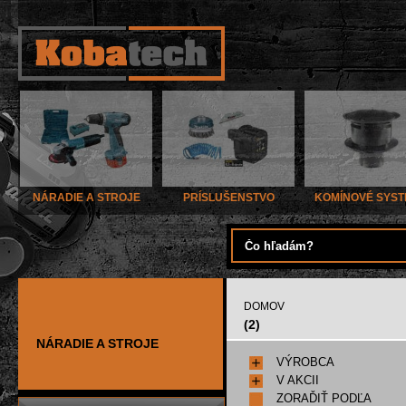
NÁRADIE A STROJE
PRÍSLUŠENSTVO
KOMÍNOVÉ SYS
DOMOV
(2)
NÁRADIE A STROJE
VÝROBCA
V AKCII
ZORAĎIŤ PODĽA