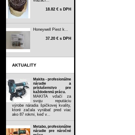
viazací...
18.82 € s DPH
Honeywell Piest k...
37.20 € s DPH
AKTUALITY
Makita - profesionálne
náradie a
príslušenstvo pre
každodennú prácu.
MAKITA vďačí za
svoju reputáciu
výrobe náradia špičkovej kvality,
ktoré začala vyrábať pred viac
ako 87 rokmi, keď v...
Metabo, profesionálne
náradie pre náročné