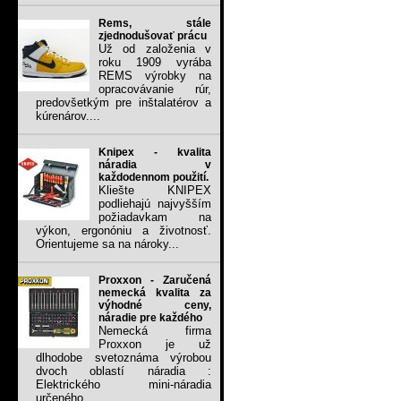
Rems, stále
zjednodušovať prácu
Už od založenia v
roku 1909 vyrába
REMS výrobky na
opracovávanie rúr,
predovšetkým pre inštalatérov a
kúrenárov....
Knipex - kvalita
náradia v
každodennom použití.
Kliešte KNIPEX
podliehajú najvyšším
požiadavkam na
výkon, ergonóniu a životnosť.
Orientujeme sa na nároky...
Proxxon - Zaručená
nemecká kvalita za
výhodné ceny,
náradie pre každého
Nemecká firma
Proxxon je už
dlhodobe svetoznáma výrobou
dvoch oblastí náradia :
Elektrického mini-náradia
určeného...