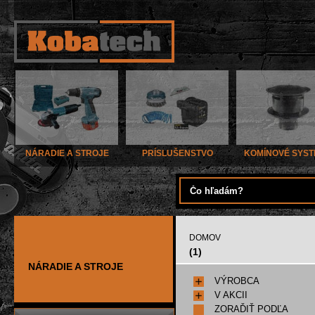
NÁRADIE A STROJE
PRÍSLUŠENSTVO
KOMÍNOVÉ SYS
DOMOV
(1)
NÁRADIE A STROJE
VÝROBCA
V AKCII
ZORAĎIŤ PODĽA