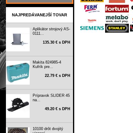
NAJPREDÁVANEJŠÍ TOVAR
Aplikátor strojový AS-
0111...
135.30 € s DPH
Makita 824985-4
Kufrík pre...
22.79 € s DPH
Prípravok SLIDER 45
na...
49.20 € s DPH
10100 drôt dvojitý