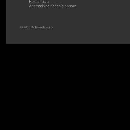
Reklamácia
Alternatívne riešenie sporov
© 2013 Kobatech, s.r.o.