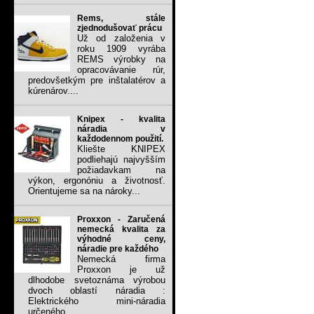
Rems, stále
zjednodušovať prácu
Už od založenia v
roku 1909 vyrába
REMS výrobky na
opracovávanie rúr,
predovšetkým pre inštalatérov a
kúrenárov....
Knipex - kvalita
náradia v
každodennom použití.
Kliešte KNIPEX
podliehajú najvyšším
požiadavkam na
výkon, ergonóniu a životnosť.
Orientujeme sa na nároky...
Proxxon - Zaručená
nemecká kvalita za
výhodné ceny,
náradie pre každého
Nemecká firma
Proxxon je už
dlhodobe svetoznáma výrobou
dvoch oblastí náradia :
Elektrického mini-náradia
určeného...