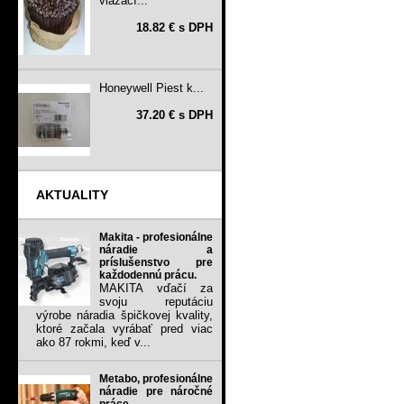
viazací...
18.82 € s DPH
Honeywell Piest k...
37.20 € s DPH
AKTUALITY
Makita - profesionálne
náradie a
príslušenstvo pre
každodennú prácu.
MAKITA vďačí za
svoju reputáciu
výrobe náradia špičkovej kvality,
ktoré začala vyrábať pred viac
ako 87 rokmi, keď v...
Metabo, profesionálne
náradie pre náročné