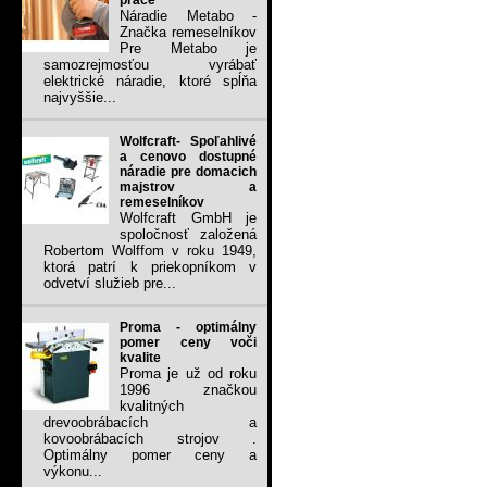
práce
Náradie Metabo -
Značka remeselníkov
Pre Metabo je
samozrejmosťou vyrábať
elektrické náradie, ktoré spĺňa
najvyššie...
Wolfcraft- Spoľahlivé
a cenovo dostupné
náradie pre domacich
majstrov a
remeselníkov
Wolfcraft GmbH je
spoločnosť založená
Robertom Wolffom v roku 1949,
ktorá patrí k priekopníkom v
odvetví služieb pre...
Proma - optimálny
pomer ceny voči
kvalite
Proma je už od roku
1996 značkou
kvalitných
drevoobrábacích a
kovoobrábacích strojov .
Optimálny pomer ceny a
výkonu...