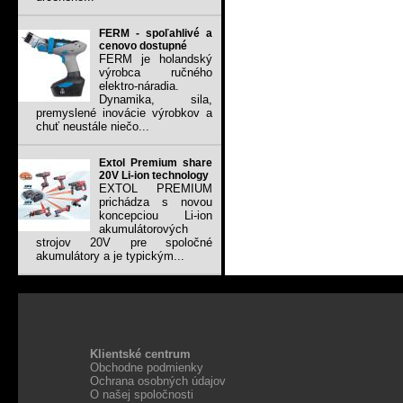
FERM - spoľahlivé a
cenovo dostupné
FERM je holandský
výrobca ručného
elektro-náradia.
Dynamika, sila,
premyslené inovácie výrobkov a
chuť neustále niečo...
Extol Premium share
20V Li-ion technology
EXTOL PREMIUM
prichádza s novou
koncepciou Li-ion
akumulátorových
strojov 20V pre spoločné
akumulátory a je typickým...
Klientské centrum
Obchodne podmienky
Ochrana osobných údajov
O našej spoločnosti