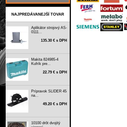
NAJPREDÁVANEJŠÍ TOVAR
Aplikátor strojový AS-
0111...
135.30 € s DPH
Makita 824985-4
Kufrík pre...
22.79 € s DPH
Prípravok SLIDER 45
na...
49.20 € s DPH
10100 drôt dvojitý