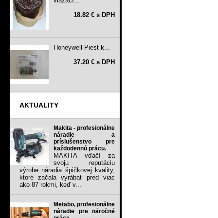
viazací...
18.82 € s DPH
Honeywell Piest k...
37.20 € s DPH
AKTUALITY
Makita - profesionálne
náradie a
príslušenstvo pre
každodennú prácu.
MAKITA vďačí za
svoju reputáciu
výrobe náradia špičkovej kvality,
ktoré začala vyrábať pred viac
ako 87 rokmi, keď v...
Metabo, profesionálne
náradie pre náročné