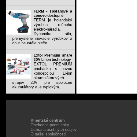
FERM - spoľahlivé a
cenovo dostupné
FERM je holandský
výrobca ručného
elektro-náradia.
Dynamika, sila,
premyslené inovácie výrobkov a
chuť neustále niečo...
Extol Premium share
20V Li-ion technology
EXTOL PREMIUM
prichádza s novou
koncepciou Li-ion
akumulátorových
strojov 20V pre spoločné
akumulátory a je typickým...
Klientské centrum
Obchodne podmienky
Ochrana osobných údajov
O našej spoločnosti