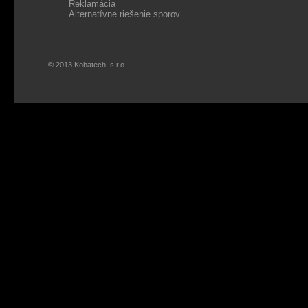
Reklamácia
Alternatívne riešenie sporov
© 2013 Kobatech, s.r.o.