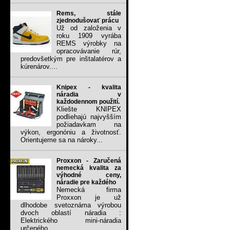
Rems, stále
zjednodušovať prácu
Už od založenia v
roku 1909 vyrába
REMS výrobky na
opracovávanie rúr,
predovšetkým pre inštalatérov a
kúrenárov....
Knipex - kvalita
náradia v
každodennom použití.
Kliešte KNIPEX
podliehajú najvyšším
požiadavkam na
výkon, ergonóniu a životnosť.
Orientujeme sa na nároky...
Proxxon - Zaručená
nemecká kvalita za
výhodné ceny,
náradie pre každého
Nemecká firma
Proxxon je už
dlhodobe svetoznáma výrobou
dvoch oblastí náradia :
Elektrického mini-náradia
určeného...