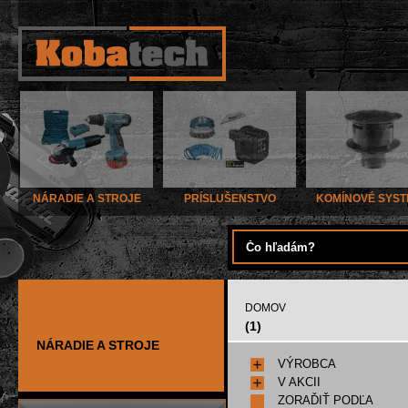
NÁRADIE A STROJE
PRÍSLUŠENSTVO
KOMÍNOVÉ SYS
DOMOV
(1)
NÁRADIE A STROJE
VÝROBCA
V AKCII
ZORAĎIŤ PODĽA