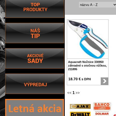
Aquacraft Nožnice 330950
záhradné s otočnou rúčkou,
211895
18.70 €
s DPH
1
<<
>>