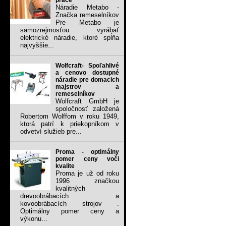
práce
Náradie Metabo -
Značka remeselníkov
Pre Metabo je
samozrejmosťou vyrábať
elektrické náradie, ktoré spĺňa
najvyššie...
Wolfcraft- Spoľahlivé
a cenovo dostupné
náradie pre domacich
majstrov a
remeselníkov
Wolfcraft GmbH je
spoločnosť založená
Robertom Wolffom v roku 1949,
ktorá patrí k priekopníkom v
odvetví služieb pre...
Proma - optimálny
pomer ceny voči
kvalite
Proma je už od roku
1996 značkou
kvalitných
drevoobrábacích a
kovoobrábacích strojov .
Optimálny pomer ceny a
výkonu...