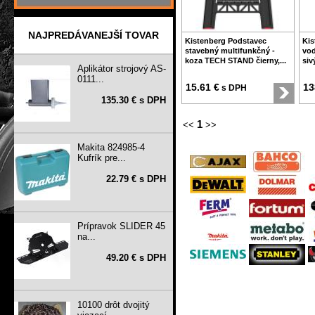
NAJPREDÁVANEJŠÍ TOVAR
Kistenberg Podstavec
Kis
stavebný multifunkčný -
vo
koza TECH STAND čierny,...
siv
Aplikátor strojový AS-
0111...
15.61 €
13
s DPH
135.30 € s DPH
1
<<
>>
Makita 824985-4
Kufrík pre...
22.79 € s DPH
Prípravok SLIDER 45
na...
49.20 € s DPH
10100 drôt dvojitý