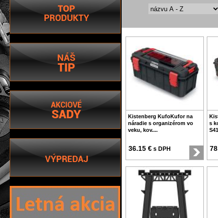
Kistenberg KufoKufor na
Kis
náradie s organizérom vo
s k
veku, kov....
S41
36.15 €
78
s DPH