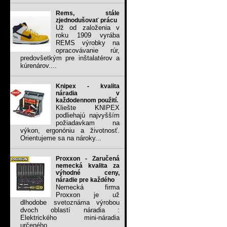
Rems, stále
zjednodušovať prácu
Už od založenia v
roku 1909 vyrába
REMS výrobky na
opracovávanie rúr,
predovšetkým pre inštalatérov a
kúrenárov....
Knipex - kvalita
náradia v
každodennom použití.
Kliešte KNIPEX
podliehajú najvyšším
požiadavkam na
výkon, ergonóniu a životnosť.
Orientujeme sa na nároky...
Proxxon - Zaručená
nemecká kvalita za
výhodné ceny,
náradie pre každého
Nemecká firma
Proxxon je už
dlhodobe svetoznáma výrobou
dvoch oblastí náradia :
Elektrického mini-náradia
určeného...