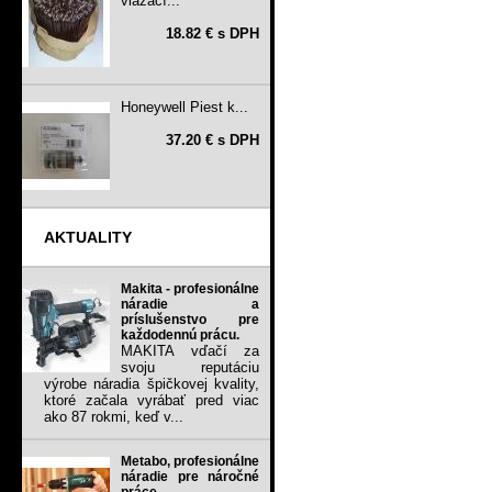
viazací...
18.82 € s DPH
Honeywell Piest k...
37.20 € s DPH
AKTUALITY
Makita - profesionálne
náradie a
príslušenstvo pre
každodennú prácu.
MAKITA vďačí za
svoju reputáciu
výrobe náradia špičkovej kvality,
ktoré začala vyrábať pred viac
ako 87 rokmi, keď v...
Metabo, profesionálne
náradie pre náročné