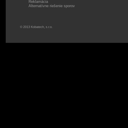
Reklamácia
Alternatívne riešenie sporov
© 2013 Kobatech, s.r.o.