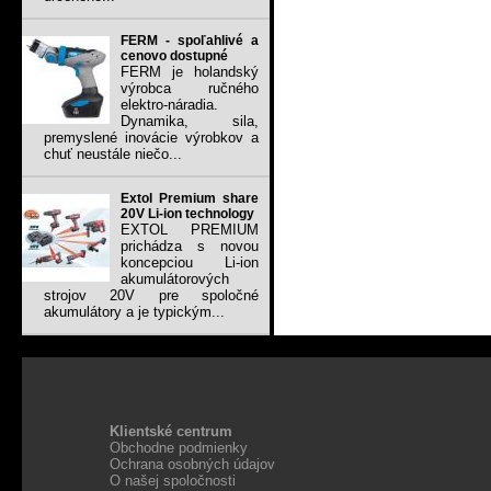
FERM - spoľahlivé a
cenovo dostupné
FERM je holandský
výrobca ručného
elektro-náradia.
Dynamika, sila,
premyslené inovácie výrobkov a
chuť neustále niečo...
Extol Premium share
20V Li-ion technology
EXTOL PREMIUM
prichádza s novou
koncepciou Li-ion
akumulátorových
strojov 20V pre spoločné
akumulátory a je typickým...
Klientské centrum
Obchodne podmienky
Ochrana osobných údajov
O našej spoločnosti