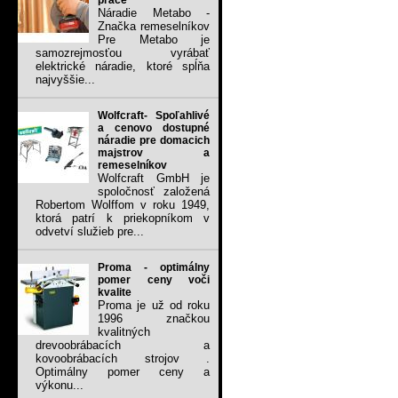
práce
Náradie Metabo -
Značka remeselníkov
Pre Metabo je
samozrejmosťou vyrábať
elektrické náradie, ktoré spĺňa
najvyššie...
Wolfcraft- Spoľahlivé
a cenovo dostupné
náradie pre domacich
majstrov a
remeselníkov
Wolfcraft GmbH je
spoločnosť založená
Robertom Wolffom v roku 1949,
ktorá patrí k priekopníkom v
odvetví služieb pre...
Proma - optimálny
pomer ceny voči
kvalite
Proma je už od roku
1996 značkou
kvalitných
drevoobrábacích a
kovoobrábacích strojov .
Optimálny pomer ceny a
výkonu...