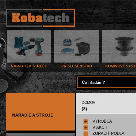
NÁRADIE A STROJE
PRÍSLUŠENSTVO
KOMÍNOVÉ SYS
DOMOV
(8)
NÁRADIE A STROJE
VÝROBCA
V AKCII
ZORAĎIŤ PODĽA