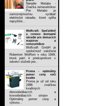
práce
Náradie Metabo -
Značka remeselníkov
Pre Metabo je
samozrejmosťou vyrábať
elektrické náradie, ktoré spĺňa
najvyššie...
Wolfcraft- Spoľahlivé
a cenovo dostupné
náradie pre domacich
majstrov a
remeselníkov
Wolfcraft GmbH je
spoločnosť založená
Robertom Wolffom v roku 1949,
ktorá patrí k priekopníkom v
odvetví služieb pre...
Proma - optimálny
pomer ceny voči
kvalite
Proma je už od roku
1996 značkou
kvalitných
drevoobrábacích a
kovoobrábacích strojov .
Optimálny pomer ceny a
výkonu...