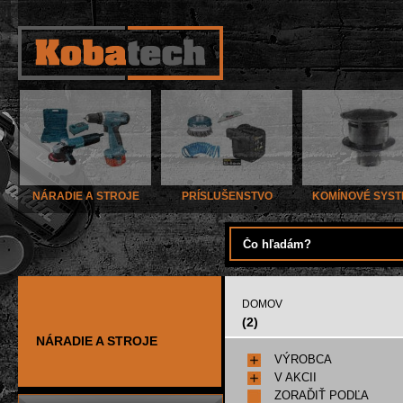
NÁRADIE A STROJE
PRÍSLUŠENSTVO
KOMÍNOVÉ SYS
DOMOV
(2)
NÁRADIE A STROJE
VÝROBCA
V AKCII
ZORAĎIŤ PODĽA