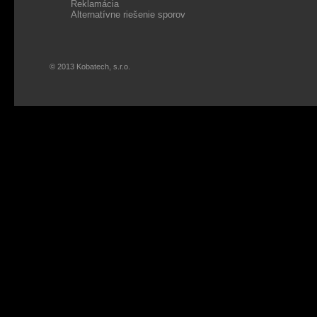
Reklamácia
Alternatívne riešenie sporov
© 2013 Kobatech, s.r.o.