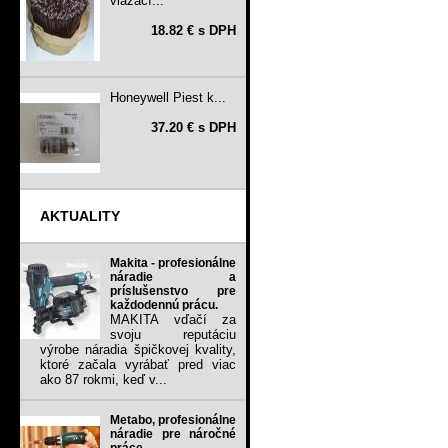
viazací...
18.82 € s DPH
Honeywell Piest k...
37.20 € s DPH
AKTUALITY
Makita - profesionálne
náradie a
príslušenstvo pre
každodennú prácu.
MAKITA vďačí za
svoju reputáciu
výrobe náradia špičkovej kvality,
ktoré začala vyrábať pred viac
ako 87 rokmi, keď v...
Metabo, profesionálne
náradie pre náročné