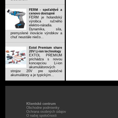
FERM - spoľahlivé a
cenovo dostupné
FERM je holandský
výrobca ručného
elektro-náradia.
Dynamika, sila,
premyslené inovácie výrobkov a
chuť neustále niečo...
Extol Premium share
20V Li-ion technology
EXTOL PREMIUM
prichádza s novou
koncepciou Li-ion
akumulátorových
strojov 20V pre spoločné
akumulátory a je typickým...
Klientské centrum
Obchodne podmienky
Ochrana osobných údajov
O našej spoločnosti