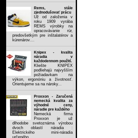
Rems, stále
zjednodušovať prácu
Už od založenia v
roku 1909 vyrába
REMS výrobky na
opracovávanie rúr,
predovšetkým pre inštalatérov a
kúrenárov....
Knipex - kvalita
náradia v
každodennom použití.
Kliešte KNIPEX
podliehajú najvyšším
požiadavkam na
výkon, ergonóniu a životnosť.
Orientujeme sa na nároky...
Proxxon - Zaručená
nemecká kvalita za
výhodné ceny,
náradie pre každého
Nemecká firma
Proxxon je už
dlhodobe svetoznáma výrobou
dvoch oblastí náradia :
Elektrického mini-náradia
určeného...