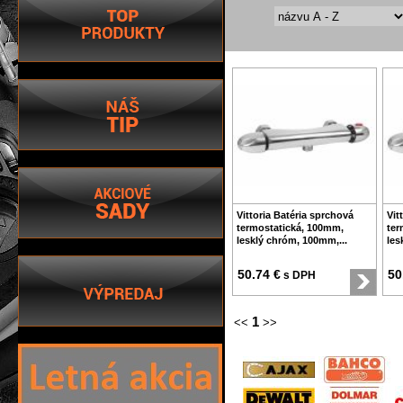
Vittoria Batéria sprchová
Vit
termostatická, 100mm,
ter
lesklý chróm, 100mm,...
les
50.74 €
50
s DPH
1
<<
>>