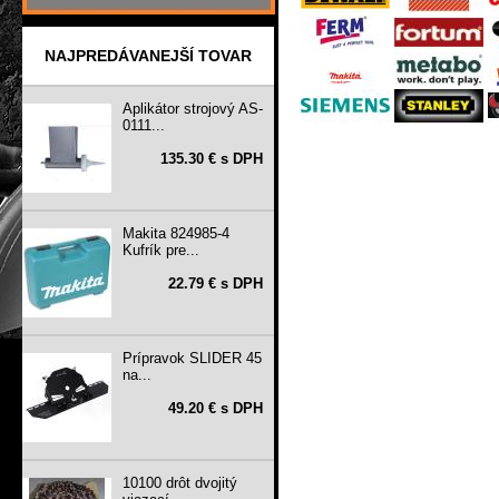
NAJPREDÁVANEJŠÍ TOVAR
Aplikátor strojový AS-
0111...
135.30 € s DPH
Makita 824985-4
Kufrík pre...
22.79 € s DPH
Prípravok SLIDER 45
na...
49.20 € s DPH
10100 drôt dvojitý