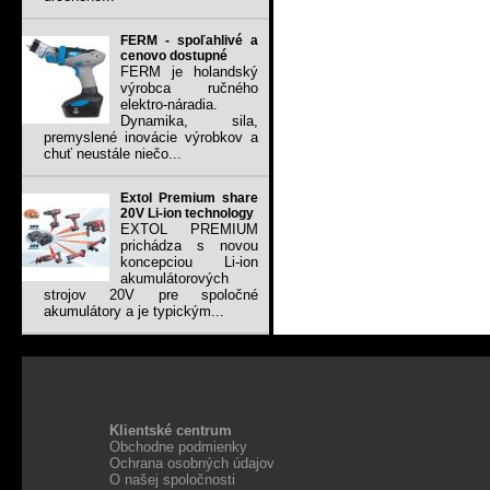
FERM - spoľahlivé a
cenovo dostupné
FERM je holandský
výrobca ručného
elektro-náradia.
Dynamika, sila,
premyslené inovácie výrobkov a
chuť neustále niečo...
Extol Premium share
20V Li-ion technology
EXTOL PREMIUM
prichádza s novou
koncepciou Li-ion
akumulátorových
strojov 20V pre spoločné
akumulátory a je typickým...
Klientské centrum
Obchodne podmienky
Ochrana osobných údajov
O našej spoločnosti