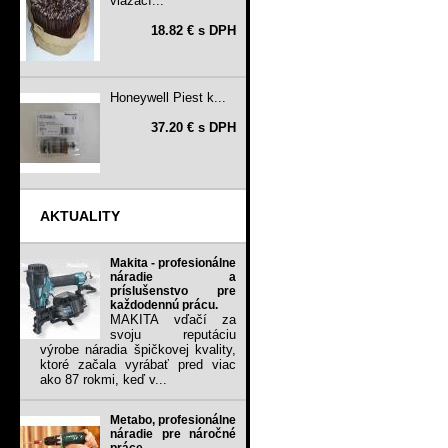
viazací...
18.82 € s DPH
Honeywell Piest k...
37.20 € s DPH
AKTUALITY
Makita - profesionálne
náradie a
príslušenstvo pre
každodennú prácu.
MAKITA vďačí za
svoju reputáciu
výrobe náradia špičkovej kvality,
ktoré začala vyrábať pred viac
ako 87 rokmi, keď v...
Metabo, profesionálne
náradie pre náročné