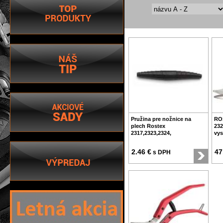
Pružina pre nožnice na
RO
plech Rostex
232
2317,2323,2324,
vys
2.46 €
47
s DPH