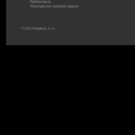
Reklamácia
Alternatívne riešenie sporov
© 2013 Kobatech, s.r.o.