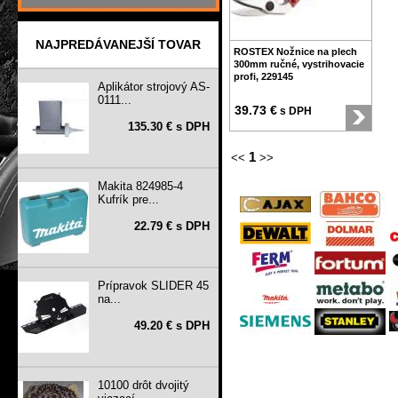
NAJPREDÁVANEJŠÍ TOVAR
ROSTEX Nožnice na plech
300mm ručné, vystrihovacie
profi, 229145
Aplikátor strojový AS-
0111...
39.73 €
s DPH
135.30 € s DPH
1
<<
>>
Makita 824985-4
Kufrík pre...
22.79 € s DPH
Prípravok SLIDER 45
na...
49.20 € s DPH
10100 drôt dvojitý