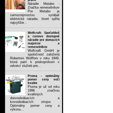
práce
Náradie Metabo -
Značka remeselníkov
Pre Metabo je
samozrejmosťou vyrábať
elektrické náradie, ktoré spĺňa
najvyššie...
Wolfcraft- Spoľahlivé
a cenovo dostupné
náradie pre domacich
majstrov a
remeselníkov
Wolfcraft GmbH je
spoločnosť založená
Robertom Wolffom v roku 1949,
ktorá patrí k priekopníkom v
odvetví služieb pre...
Proma - optimálny
pomer ceny voči
kvalite
Proma je už od roku
1996 značkou
kvalitných
drevoobrábacích a
kovoobrábacích strojov .
Optimálny pomer ceny a
výkonu...