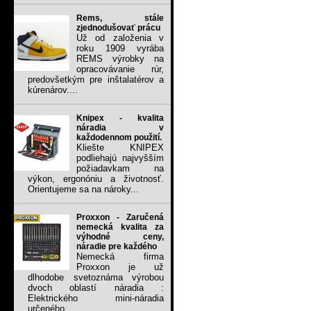
Rems, stále
zjednodušovať prácu
Už od založenia v
roku 1909 vyrába
REMS výrobky na
opracovávanie rúr,
predovšetkým pre inštalatérov a
kúrenárov....
Knipex - kvalita
náradia v
každodennom použití.
Kliešte KNIPEX
podliehajú najvyšším
požiadavkam na
výkon, ergonóniu a životnosť.
Orientujeme sa na nároky...
Proxxon - Zaručená
nemecká kvalita za
výhodné ceny,
náradie pre každého
Nemecká firma
Proxxon je už
dlhodobe svetoznáma výrobou
dvoch oblastí náradia :
Elektrického mini-náradia
určeného...