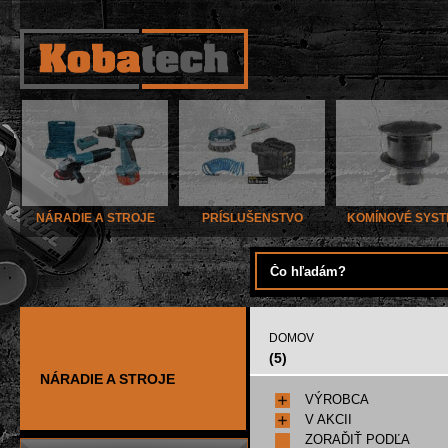
NÁRADIE A STROJE
PRÍSLUŠENSTVO
KOMÍNOVÉ SYS
DOMOV
(5)
NÁRADIE A STROJE
VÝROBCA
V AKCII
ZORAĎIŤ PODĽA