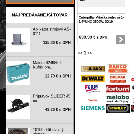
NAJPREDÁVANEJŠÍ TOVAR
Caterpillar Vŕtačka jadrová 1-
1/4“UNC 3500W, DX19
Aplikátor strojový AS-
0111...
639.99 €
s DPH
135.30 € s DPH
1
<<
>>
Makita 824985-4
Kufrík pre...
22.79 € s DPH
Prípravok SLIDER 45
na...
49.20 € s DPH
10100 drôt dvojitý