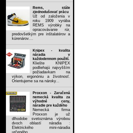
Rems, stále
zjednodušovať prácu
Už od založenia v
roku 1909 vyrába
REMS výrobky na
opracovávanie rúr,
predovšetkým pre inštalatérov a
kúrenárov....
Knipex - kvalita
náradia v
každodennom použití.
Kliešte KNIPEX
podliehajú najvyšším
požiadavkam na
výkon, ergonóniu a životnosť.
Orientujeme sa na nároky...
Proxxon - Zaručená
nemecká kvalita za
výhodné ceny,
náradie pre každého
Nemecká firma
Proxxon je už
dlhodobe svetoznáma výrobou
dvoch oblastí náradia :
Elektrického mini-náradia
určeného...