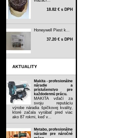
viazací...
18.82 € s DPH
Honeywell Piest k...
37.20 € s DPH
AKTUALITY
Makita - profesionálne
náradie a
príslušenstvo pre
každodennú prácu.
MAKITA vďačí za
svoju reputáciu
výrobe náradia špičkovej kvality,
ktoré začala vyrábať pred viac
ako 87 rokmi, keď v...
Metabo, profesionálne
náradie pre náročné