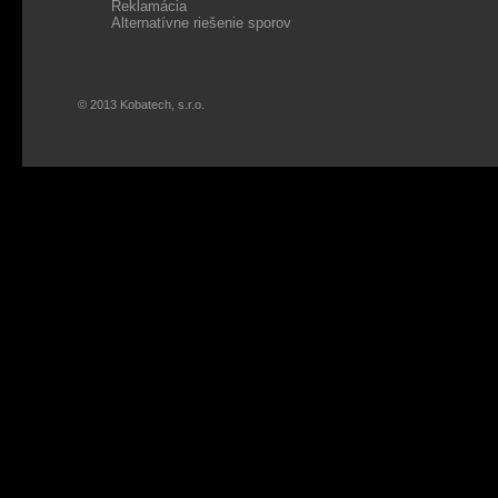
Reklamácia
Alternatívne riešenie sporov
© 2013 Kobatech, s.r.o.