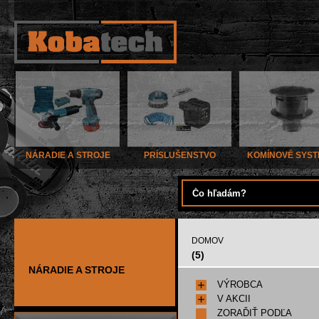
NÁRADIE A STROJE
PRÍSLUŠENSTVO
KOMÍNOVÉ SYS
DOMOV
(5)
NÁRADIE A STROJE
VÝROBCA
V AKCII
ZORAĎIŤ PODĽA