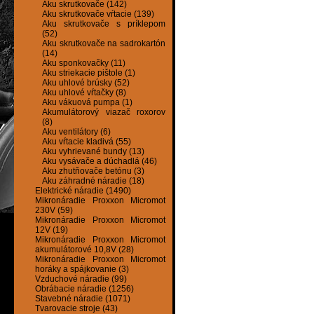
Aku skrutkovače (142)
Aku skrutkovače vŕtacie (139)
Aku skrutkovače s príklepom
(52)
Aku skrutkovače na sadrokartón
(14)
Aku sponkovačky (11)
Aku striekacie pištole (1)
Aku uhlové brúsky (52)
Aku uhlové vŕtačky (8)
Aku vákuová pumpa (1)
Akumulátorový viazač roxorov
(8)
Aku ventilátory (6)
Aku vŕtacie kladivá (55)
Aku vyhrievané bundy (13)
Aku vysávače a dúchadlá (46)
Aku zhutňovače betónu (3)
Aku záhradné náradie (18)
Elektrické náradie (1490)
Mikronáradie Proxxon Micromot
230V (59)
Mikronáradie Proxxon Micromot
12V (19)
Mikronáradie Proxxon Micromot
akumulátorové 10,8V (28)
Mikronáradie Proxxon Micromot
horáky a spájkovanie (3)
Vzduchové náradie (99)
Obrábacie náradie (1256)
Stavebné náradie (1071)
Tvarovacie stroje (43)