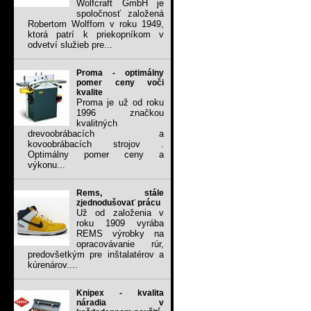
Wolfcraft GmbH je
spoločnosť založená
Robertom Wolffom v roku 1949,
ktorá patrí k priekopníkom v
odvetví služieb pre...
Proma - optimálny
pomer ceny voči
kvalite
Proma je už od roku
1996 značkou
kvalitných
drevoobrábacích a
kovoobrábacích strojov .
Optimálny pomer ceny a
výkonu...
Rems, stále
zjednodušovať prácu
Už od založenia v
roku 1909 vyrába
REMS výrobky na
opracovávanie rúr,
predovšetkým pre inštalatérov a
kúrenárov....
Knipex - kvalita
náradia v