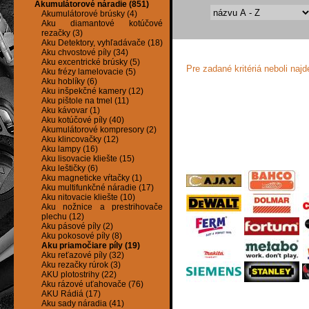
Akumulátorové náradie (851)
Akumulátorové brúsky (4)
Aku diamantové kotúčové
rezačky (3)
Aku Detektory, vyhľadávače (18)
Aku chvostové píly (34)
Aku excentrické brúsky (5)
Pre zadané kritériá neboli naj
Aku frézy lamelovacie (5)
Aku hoblíky (6)
Aku inšpekčné kamery (12)
Aku pištole na tmel (11)
Aku kávovar (1)
Aku kotúčové píly (40)
Akumulátorové kompresory (2)
Aku klincovačky (12)
Aku lampy (16)
Aku lisovacie kliešte (15)
Aku leštičky (6)
Aku magneticke vŕtačky (1)
Aku multifunkčné náradie (17)
Aku nitovacie kliešte (10)
Aku nožnice a prestrihovače
plechu (12)
Aku pásové píly (2)
Aku pokosové píly (8)
Aku priamočiare píly (19)
Aku reťazové píly (32)
Aku rezačky rúrok (3)
AKU plotostrihy (22)
Aku rázové uťahovače (76)
AKU Rádiá (17)
Aku sady náradia (41)