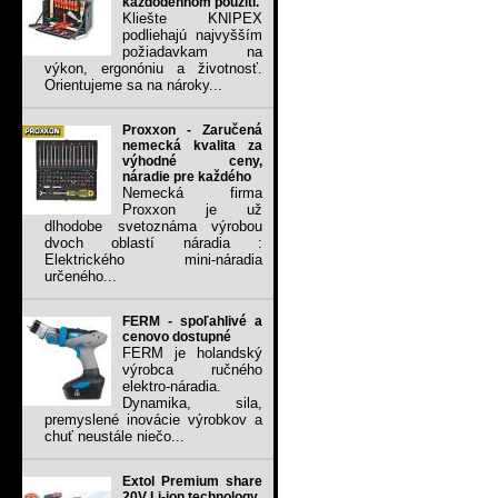
každodennom použití.
Kliešte KNIPEX
podliehajú najvyšším
požiadavkam na
výkon, ergonóniu a životnosť.
Orientujeme sa na nároky...
Proxxon - Zaručená
nemecká kvalita za
výhodné ceny,
náradie pre každého
Nemecká firma
Proxxon je už
dlhodobe svetoznáma výrobou
dvoch oblastí náradia :
Elektrického mini-náradia
určeného...
FERM - spoľahlivé a
cenovo dostupné
FERM je holandský
výrobca ručného
elektro-náradia.
Dynamika, sila,
premyslené inovácie výrobkov a
chuť neustále niečo...
Extol Premium share
20V Li-ion technology