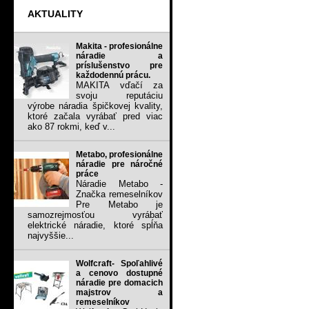
AKTUALITY
Makita - profesionálne
náradie a
príslušenstvo pre
každodennú prácu.
MAKITA vďačí za
svoju reputáciu
výrobe náradia špičkovej kvality,
ktoré začala vyrábať pred viac
ako 87 rokmi, keď v...
Metabo, profesionálne
náradie pre náročné
práce
Náradie Metabo -
Značka remeselníkov
Pre Metabo je
samozrejmosťou vyrábať
elektrické náradie, ktoré spĺňa
najvyššie...
Wolfcraft- Spoľahlivé
a cenovo dostupné
náradie pre domacich
majstrov a
remeselníkov