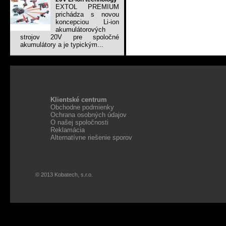
EXTOL PREMIUM
prichádza s novou
koncepciou Li-ion
akumulátorových
strojov 20V pre spoločné
akumulátory a je typickým...
Klientské centrum
Obchodne podmienky
Ochrana osobných údajov
O našej spoločnosti
Reklamácia
Alternatívne riešenie sporov
© 2013 Kobatech, s.r.o.