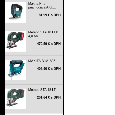
Makita Píla
priamočiara AKU...
81.99 € s DPH
Metabo STA 18 LTX
4,0 Ah...
470.59 € s DPH
MAKITA BJV180Z...
409.90 € s DPH
Metabo STA 18 LT...
201.64 € s DPH