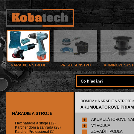
NÁRADIE A STROJE
PRÍSLUŠENSTVO
KOMÍNOVÉ SYS
DOMOV
>
NÁRADIE A STROJE
AKUMULÁTOROVÉ PRIAMOČ
NÁRADIE A STROJE
AKUMULÁTOROVÉ NA
Flex náradie a stroje (12)
VÝROBCA
Kärcher dom a záhrada (28)
ZORAĎIŤ PODĽA
Kärcher Professional (1)