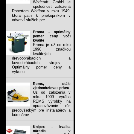
Wolfcraft GmbH je
spoločnosť založená
Robertom Wolffom v roku 1949,
ktorá patrí k priekopníkom v
odvetví služieb pre...
Proma - optimálny
pomer ceny voči
kvalite
Proma je už od roku
1996 značkou
kvalitných
drevoobrábacích a
kovoobrábacích strojov .
Optimálny pomer ceny a
výkonu...
Rems, stále
zjednodušovať prácu
Už od založenia v
roku 1909 vyrába
REMS výrobky na
opracovávanie rúr,
predovšetkým pre inštalatérov a
kúrenárov....
Knipex - kvalita
náradia v