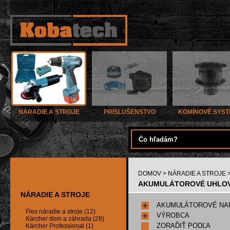
NÁRADIE A STROJE
PRÍSLUŠENSTVO
KOMÍNOVÉ SYS
DOMOV
>
NÁRADIE A STROJE
AKUMULÁTOROVÉ UHLOVÉ
NÁRADIE A STROJE
AKUMULÁTOROVÉ NA
Flex náradie a stroje (12)
VÝROBCA
Kärcher dom a záhrada (28)
ZORAĎIŤ PODĽA
Kärcher Professional (1)