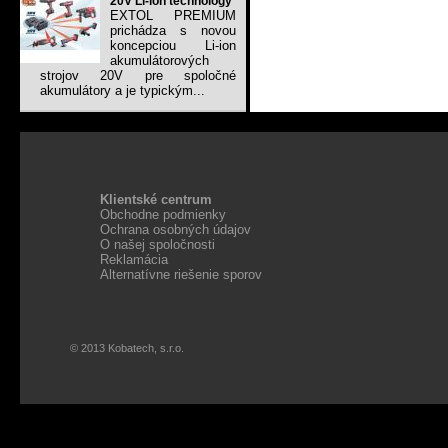
20V Li-ion technology
EXTOL PREMIUM
prichádza s novou
koncepciou Li-ion
akumulátorových
strojov 20V pre spoločné
akumulátory a je typickým...
Klientské centrum
Obchodne podmienky
Ochrana osobných údajov
O našej spoločnosti
Reklamácia
Alternatívne riešenie sporov
© 2013 Kobatech, s.r.o.