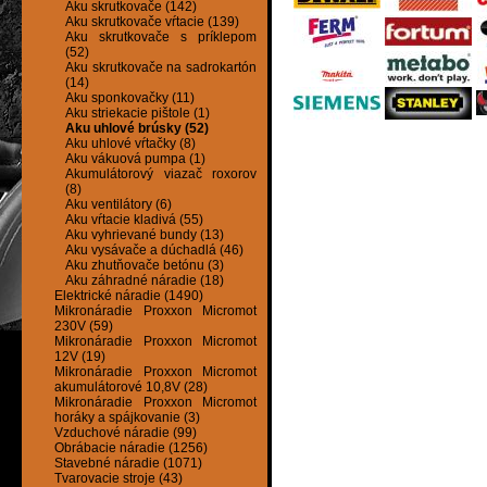
Aku skrutkovače (142)
Aku skrutkovače vŕtacie (139)
Aku skrutkovače s príklepom
(52)
Aku skrutkovače na sadrokartón
(14)
Aku sponkovačky (11)
Aku striekacie pištole (1)
Aku uhlové brúsky (52)
Aku uhlové vŕtačky (8)
Aku vákuová pumpa (1)
Akumulátorový viazač roxorov
(8)
Aku ventilátory (6)
Aku vŕtacie kladivá (55)
Aku vyhrievané bundy (13)
Aku vysávače a dúchadlá (46)
Aku zhutňovače betónu (3)
Aku záhradné náradie (18)
Elektrické náradie (1490)
Mikronáradie Proxxon Micromot
230V (59)
Mikronáradie Proxxon Micromot
12V (19)
Mikronáradie Proxxon Micromot
akumulátorové 10,8V (28)
Mikronáradie Proxxon Micromot
horáky a spájkovanie (3)
Vzduchové náradie (99)
Obrábacie náradie (1256)
Stavebné náradie (1071)
Tvarovacie stroje (43)