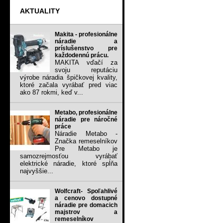
AKTUALITY
Makita - profesionálne
náradie a
príslušenstvo pre
každodennú prácu.
MAKITA vďačí za
svoju reputáciu
výrobe náradia špičkovej kvality,
ktoré začala vyrábať pred viac
ako 87 rokmi, keď v...
Metabo, profesionálne
náradie pre náročné
práce
Náradie Metabo -
Značka remeselníkov
Pre Metabo je
samozrejmosťou vyrábať
elektrické náradie, ktoré spĺňa
najvyššie...
Wolfcraft- Spoľahlivé
a cenovo dostupné
náradie pre domacich
majstrov a
remeselníkov