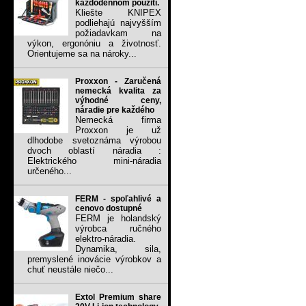
každodennom použití.
Kliešte KNIPEX
podliehajú najvyšším
požiadavkam na
výkon, ergonóniu a životnosť.
Orientujeme sa na nároky...
Proxxon - Zaručená
nemecká kvalita za
výhodné ceny,
náradie pre každého
Nemecká firma
Proxxon je už
dlhodobe svetoznáma výrobou
dvoch oblastí náradia :
Elektrického mini-náradia
určeného...
FERM - spoľahlivé a
cenovo dostupné
FERM je holandský
výrobca ručného
elektro-náradia.
Dynamika, sila,
premyslené inovácie výrobkov a
chuť neustále niečo...
Extol Premium share