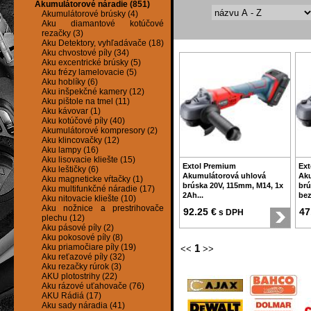
Akumulátorové náradie (851)
Akumulátorové brúsky (4)
Aku diamantové kotúčové
rezačky (3)
Aku Detektory, vyhľadávače (18)
Aku chvostové píly (34)
Aku excentrické brúsky (5)
Aku frézy lamelovacie (5)
Aku hoblíky (6)
Aku inšpekčné kamery (12)
Aku pištole na tmel (11)
Aku kávovar (1)
Aku kotúčové píly (40)
Akumulátorové kompresory (2)
Aku klincovačky (12)
Aku lampy (16)
Aku lisovacie kliešte (15)
Extol Premium
Ext
Aku leštičky (6)
Akumulátorová uhlová
Aku
Aku magneticke vŕtačky (1)
brúska 20V, 115mm, M14, 1x
brú
Aku multifunkčné náradie (17)
2Ah...
bez
Aku nitovacie kliešte (10)
Aku nožnice a prestrihovače
92.25 €
47
s DPH
plechu (12)
Aku pásové píly (2)
Aku pokosové píly (8)
Aku priamočiare píly (19)
1
<<
>>
Aku reťazové píly (32)
Aku rezačky rúrok (3)
AKU plotostrihy (22)
Aku rázové uťahovače (76)
AKU Rádiá (17)
Aku sady náradia (41)