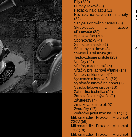
Píly (230)
Pumpy tlakové (5)
Rezačky na dlažbu (13)
Rezačky na stavebné materiály
(32)
Sady elektrického náradia (5)
Skrutkovače a rázové
uťahovače (25)
Spájkovačky (30)
Sponkovačky (4)
Striekacie pištole (6)
Sústruhy na drevo (3)
Svietidlá a zásuvky (82)
Teplovzdušné pištole (23)
Vŕtačky (46)
Vŕtačky magnetické (6)
Vŕtačky pre jadrové vŕtanie (14)
Vŕtačky príklepové (41)
Vysávače a tepovače (62)
Vysávače krbové na popol (1)
Vysokotlakové čističe (28)
Záhradná technika (54)
Zametače a umývače (1)
Závitorezy (7)
Zmrazovače trubiek (3)
Zváračky (17)
Zváračky polyfúzne na PPR (11)
Mikronáradie Proxxon Micromot
230V (59)
Mikronáradie Proxxon Micromot
12V (19)
Mikronáradie Proxxon Micromot