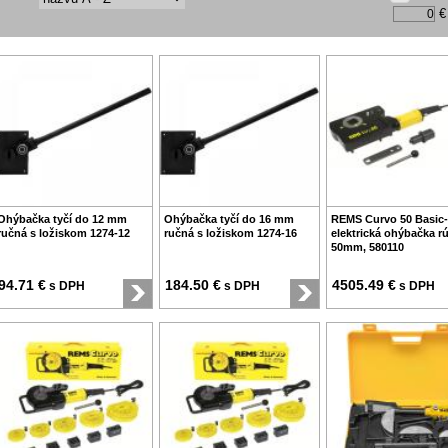
€
Ohýbačka tyčí do 12 mm
Ohýbačka tyčí do 16 mm
REMS Curvo 50 Basic-
ručná s ložiskom 1274-12
ručná s ložiskom 1274-16
elektrická ohýbačka rú
50mm, 580110
94.71 €
184.50 €
4505.49 €
s DPH
s DPH
s DPH