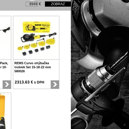
€
Pack,
REMS Curvo ohýbačka
r 10-
trubiek Set 15-18-22 mm
580026
2313.63 €
s DPH