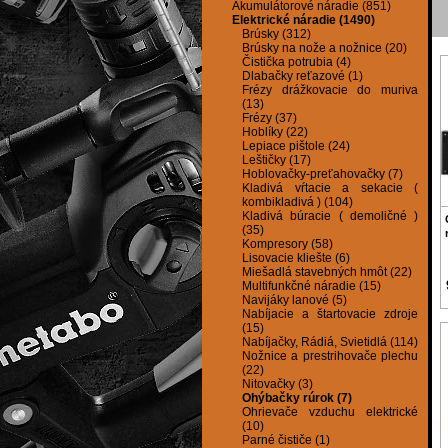
Akumulátorové náradie (851)
Elektrické náradie (1490)
Brúsky (312)
Brúsky na nože a nožnice (20)
Čistička potrubia (4)
Dlabačky reťazové (1)
Frézy drážkovacie do muriva
(13)
Frézy (37)
Hoblíky (22)
Lepiace pištole (24)
Leštičky (17)
Hoblovačky-preťahovačky (7)
Kladivá vŕtacie a sekacie (
kombikladivá ) (104)
Kladivá búracie ( demoličné )
(35)
Kompresory (58)
Lisovacie kliešte (6)
Miešadlá stavebných hmôt (22)
Multifunkčné náradie (15)
Navijáky lanové (5)
Nabíjacie a štartovacie zdroje
(15)
Nabíjačky, Rádiá, Svietidlá (114)
Nožnice a prestrihovače plechu
(22)
Nitovačky (3)
Ohýbačky rúrok (7)
Ohrievače vzduchu elektrické
(10)
Parné čističe (1)