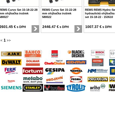
REMS Curvo Set 15-18-22-28
REMS Curvo Set 15-22-28
REMS REMS Hydro-S
mm ohýbačka trubiek
mm ohýbačka trubiek
hydraulická ohýbačka
580027
580022
set 15-18-22 - 153510
2601.45 €
2446.47 €
1007.37 €
s DPH
s DPH
s DPH
1
<<
>>