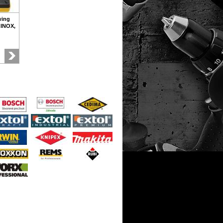
wing
 INOX,