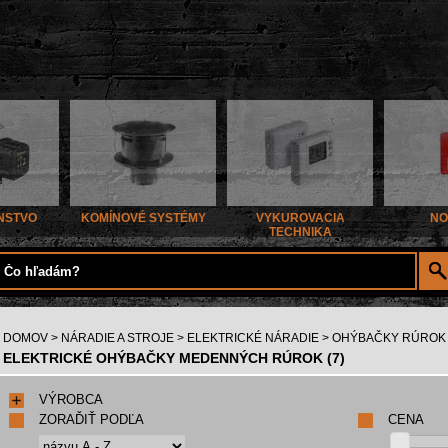
NSTVO
KOMÍNOVÉ SYSTÉMY
VYKUROVACIA
NO
TECHNIKA
DOMOV
>
NÁRADIE A STROJE
>
ELEKTRICKÉ NÁRADIE
> OHÝBAČKY RÚROK
ELEKTRICKÉ OHÝBAČKY MEDENNÝCH RÚROK (7)
VÝROBCA
ZORAĎIŤ PODĽA
CENA