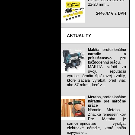
22-28 mm...
2446.47 € s DPH
AKTUALITY
Makita - profesionálne
náradie a
príslušenstvo pre
každodennú prácu.
MAKITA vďačí za
svoju reputáciu
výrobe náradia špičkovej kvality,
ktoré začala vyrábať pred viac
ako 87 rokmi, keď v...
Metabo, profesionálne
náradie pre náročné
práce
Náradie Metabo -
Značka remeselníkov
Pre Metabo je
samozrejmosťou vyrábať
elektrické náradie, ktoré spĺňa
najvyššie...