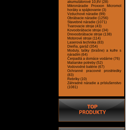
akumulátorové 10,8V (28)
Mikronáradie Proxxon Micromot
horáky a spájkovanie (3)
Vzduchové náradie (99)
Obrábacie náradie (1256)
Stavebné náradie (1071)
Tvarovacie stroje (43)
Kovoobrábacie stroje (34)
Drevoobrábacie stroje (138)
Motorové stroje (114)
Laserová technika (83)
Dielňa, garáž (354)
Moduly, tašky (brašne) a kufre s
náradím (64)
Čerpadlá a domáce vodárne (76)
Maliarske potreby (52)
Vodovodné batérie (67)
Ochranné pracovné prostriedky
(83)
Rebríky (10)
Záhradné náradie a príslušenstvo
(1081)