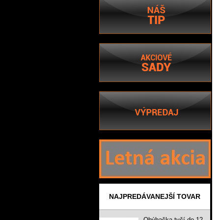
NAJPREDÁVANEJŠÍ TOVAR
Ohýbačka tyčí do 12