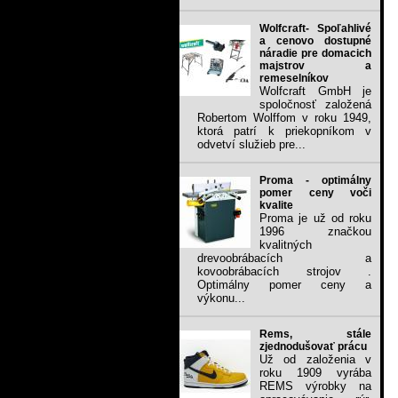
Wolfcraft- Spoľahlivé
a cenovo dostupné
náradie pre domacich
majstrov a
remeselníkov
Wolfcraft GmbH je
spoločnosť založená
Robertom Wolffom v roku 1949,
ktorá patrí k priekopníkom v
odvetví služieb pre...
Proma - optimálny
pomer ceny voči
kvalite
Proma je už od roku
1996 značkou
kvalitných
drevoobrábacích a
kovoobrábacích strojov .
Optimálny pomer ceny a
výkonu...
Rems, stále
zjednodušovať prácu
Už od založenia v
roku 1909 vyrába
REMS výrobky na