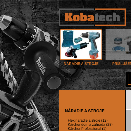
NÁRADIE A STROJE
PRÍSLUŠE
NÁRADIE A STROJE
Flex náradie a stroje (12)
Kärcher dom a záhrada (28)
Kärcher Professional (1)