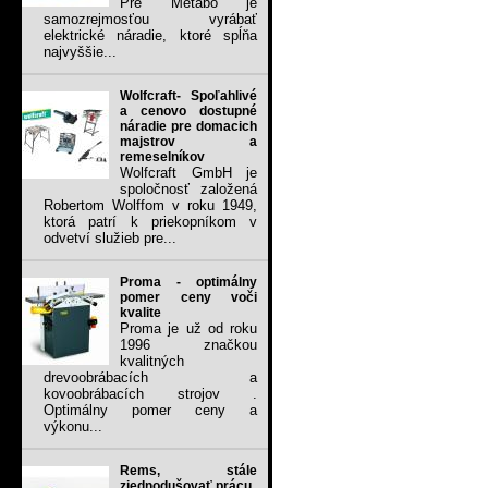
Pre Metabo je
samozrejmosťou vyrábať
elektrické náradie, ktoré spĺňa
najvyššie...
Wolfcraft- Spoľahlivé
a cenovo dostupné
náradie pre domacich
majstrov a
remeselníkov
Wolfcraft GmbH je
spoločnosť založená
Robertom Wolffom v roku 1949,
ktorá patrí k priekopníkom v
odvetví služieb pre...
Proma - optimálny
pomer ceny voči
kvalite
Proma je už od roku
1996 značkou
kvalitných
drevoobrábacích a
kovoobrábacích strojov .
Optimálny pomer ceny a
výkonu...
Rems, stále
zjednodušovať prácu