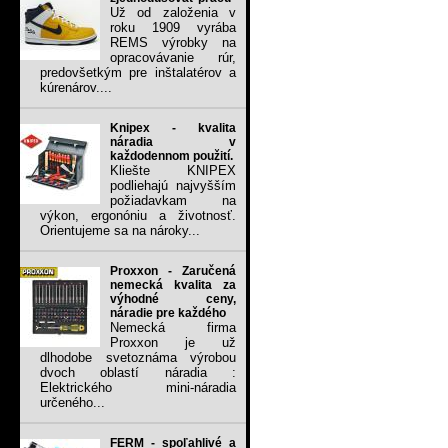
Už od založenia v
roku 1909 vyrába
REMS výrobky na
opracovávanie rúr,
predovšetkým pre inštalatérov a
kúrenárov....
Knipex - kvalita
náradia v
každodennom použití.
Kliešte KNIPEX
podliehajú najvyšším
požiadavkam na
výkon, ergonóniu a životnosť.
Orientujeme sa na nároky...
Proxxon - Zaručená
nemecká kvalita za
výhodné ceny,
náradie pre každého
Nemecká firma
Proxxon je už
dlhodobe svetoznáma výrobou
dvoch oblastí náradia :
Elektrického mini-náradia
určeného...
FERM - spoľahlivé a