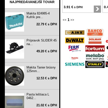
NAJPREDÁVANEJŠÍ TOVAR
3.91 €
0.
s DPH
Makita 824985-4
Kufrík pre...
1
<<
>>
22.79 € s DPH
Prípravok SLIDER 45
na...
49.20 € s DPH
Makita Tanier brúsny
125mm...
12.53 € s DPH
Pasta leštiaca L
0462...
21.02 € s DPH