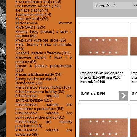
Kovo-obrábacie stroje (116)
Pneumatické náradie (152)
Tieniace plachty (4)
Tvarovacie stroje (14)
Motorové stroje (70)
Mikronáradie Proxxon
MICROMOT (335)
Moduly, tašky (brašne) a kufre s
náradím (63)
Prepravné kufre pre stroje (65)
Kufre, brašny a boxy na náradie
(393)
Svietidlá, batérie a žiarovky (101)
Pracovné stojany ( kozy ) a
podpery (68)
Brúsne a leštiace príslušenstvo
(658)
Papier brúsny pre vibračné
Pap
Brúsne a leštiace pasty (24)
brúsky 115x280 mm P100,
brú
Bundy vyhrievané aku (5)
korund, 240100
kor
Domácnosť (12)
Príslušenstvo strojov REMS (157)
Príslušenstvo pre hoblíky (50)
0.49 €
0.
s DPH
Príslušenstvo náradia pre
sadrokartónistov (151)
Príslušenstvo náradia pre
parketárov a podlahárov (55)
Príslušenstvo náradia pre
pokrývačov a klampiarov (81)
Príslušenstvo pre rezačky
polystyrénu (18)
Príslušenstvo náradia pre
oplotenie (48)