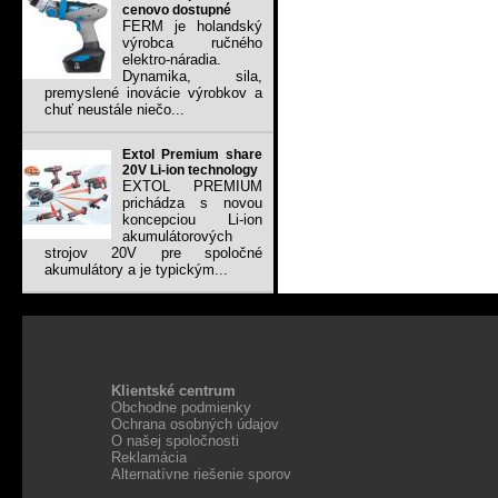
cenovo dostupné
FERM je holandský
výrobca ručného
elektro-náradia.
Dynamika, sila,
premyslené inovácie výrobkov a
chuť neustále niečo...
Extol Premium share
20V Li-ion technology
EXTOL PREMIUM
prichádza s novou
koncepciou Li-ion
akumulátorových
strojov 20V pre spoločné
akumulátory a je typickým...
Klientské centrum
Obchodne podmienky
Ochrana osobných údajov
O našej spoločnosti
Reklamácia
Alternatívne riešenie sporov