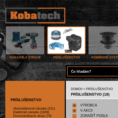
NÁRADIE A STROJE
PRÍSLUŠENSTVO
KOMÍNOVÉ SYS
DOMOV
> PRÍSLUŠENSTVO
PRÍSLUŠENSTVO (18)
PRÍSLUŠENSTVO
VÝROBCA
Akumulátorové náradie (231)
V AKCII
Elektrické náradie (1609)
ZORAĎIŤ PODĽA
Drevoobrábacie stroje (79)