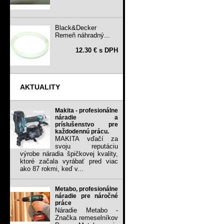
Black&Decker
Remeň náhradný...
12.30 € s DPH
AKTUALITY
Makita - profesionálne
náradie a
príslušenstvo pre
každodennú prácu.
MAKITA vďačí za
svoju reputáciu
výrobe náradia špičkovej kvality,
ktoré začala vyrábať pred viac
ako 87 rokmi, keď v...
Metabo, profesionálne
náradie pre náročné
práce
Náradie Metabo -
Značka remeselníkov