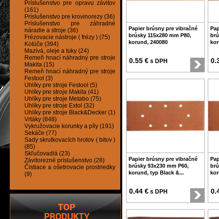
Príslušenstvo pre opravu závitov
(161)
Príslušenstvo pre krovinorezy (36)
Príslušenstvo pre záhradné
Papier brúsny pre vibračné
Pap
náradie a stroje (36)
brúsky 115x280 mm P80,
brú
Frézovacie nástroje ( frézy ) (75)
korund, 240080
kor
Kotúče (394)
Mazivá, oleje a tuky (24)
Remeň hnací náhradný pre stroje
0.55 €
0.
s DPH
Makita (15)
Remeň hnací náhradný pre stroje
Festool (3)
Uhlíky pre stroje Festool (5)
Uhlíky pre stroje Makita (41)
Uhlíky pre stroje Metabo (75)
Uhlíky pre stroje Extol (32)
Uhlíky pre stroje Black&Decker (1)
Vrtáky (848)
Vykružovacie korunky a píly (191)
Sekáče (77)
Sady skrutkovacích hrotov ( bitov )
(85)
Skľučovadlá (23)
Papier brúsny pre vibračné
Pap
Závitorezné príslušenstvo (28)
brúsky 93x230 mm P60,
brú
Čistiace a ošetrovacie prostriedky
korund, typ Black &...
kor
(9)
0.44 €
0.
s DPH