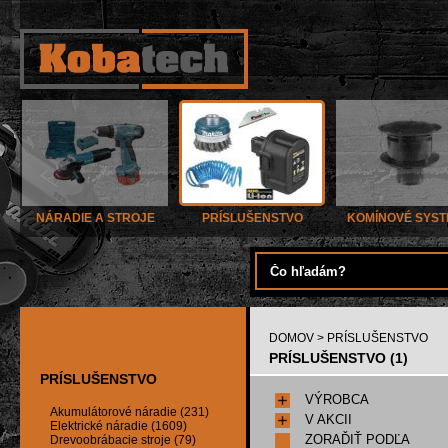
NÁRADIE A STROJE
PRÍSLUŠENSTVO
KOMÍNOVÉ SYS
DOMOV
> PRÍSLUŠENSTVO
PRÍSLUŠENSTVO (1)
PRÍSLUŠENSTVO
VÝROBCA
Akumulátorové náradie (231)
V AKCII
Elektrické náradie (1609)
ZORAĎIŤ PODĽA
Drevoobrábacie stroje (79)