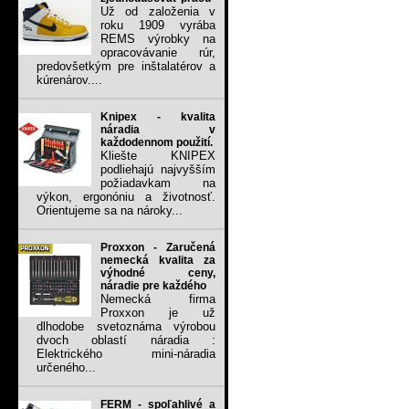
Už od založenia v
roku 1909 vyrába
REMS výrobky na
opracovávanie rúr,
predovšetkým pre inštalatérov a
kúrenárov....
Knipex - kvalita
náradia v
každodennom použití.
Kliešte KNIPEX
podliehajú najvyšším
požiadavkam na
výkon, ergonóniu a životnosť.
Orientujeme sa na nároky...
Proxxon - Zaručená
nemecká kvalita za
výhodné ceny,
náradie pre každého
Nemecká firma
Proxxon je už
dlhodobe svetoznáma výrobou
dvoch oblastí náradia :
Elektrického mini-náradia
určeného...
FERM - spoľahlivé a