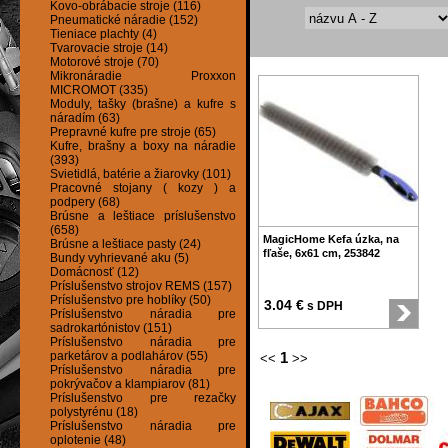
Kovo-obrábacie stroje (116)
Pneumatické náradie (152)
Tieniace plachty (4)
Tvarovacie stroje (14)
Motorové stroje (70)
Mikronáradie Proxxon
MICROMOT (335)
Moduly, tašky (brašne) a kufre s
náradím (63)
Prepravné kufre pre stroje (65)
Kufre, brašny a boxy na náradie
(393)
Svietidlá, batérie a žiarovky (101)
Pracovné stojany ( kozy ) a
podpery (68)
Brúsne a leštiace príslušenstvo
(658)
MagicHome Kefa úzka, na
Brúsne a leštiace pasty (24)
fľaše, 6x61 cm, 253842
Bundy vyhrievané aku (5)
Domácnosť (12)
Príslušenstvo strojov REMS (157)
Príslušenstvo pre hoblíky (50)
3.04 €
s DPH
Príslušenstvo náradia pre
sadrokartónistov (151)
Príslušenstvo náradia pre
parketárov a podlahárov (55)
1
<<
>>
Príslušenstvo náradia pre
pokrývačov a klampiarov (81)
Príslušenstvo pre rezačky
polystyrénu (18)
Príslušenstvo náradia pre
oplotenie (48)