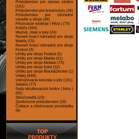
Príslušenstvo pre opravu závitov
(161)
Príslušenstvo pre krovinorezy (36)
Príslušenstvo pre záhradné
náradie a stroje (36)
Frézovacie nástroje ( frézy ) (75)
Kotúče (394)
Mazivá, oleje a tuky (24)
Remeň hnací náhradný pre stroje
Makita (15)
Remeň hnací náhradný pre stroje
Festool (3)
Uhlíky pre stroje Festool (5)
Uhlíky pre stroje Makita (41)
Uhlíky pre stroje Metabo (75)
Uhlíky pre stroje Extol (32)
Uhlíky pre stroje Black&Decker (1)
Vrtáky (848)
Vykružovacie korunky a píly (191)
Sekáče (77)
Sady skrutkovacích hrotov ( bitov )
(85)
Skľučovadlá (23)
Závitorezné príslušenstvo (28)
Čistiace a ošetrovacie prostriedky
(9)