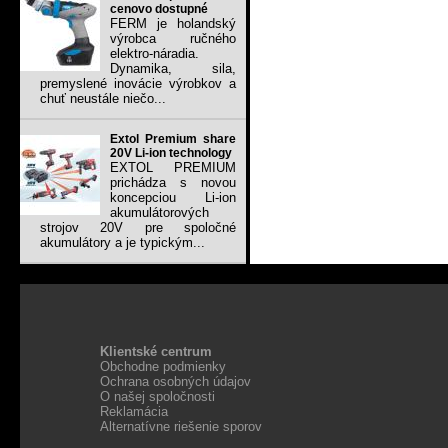
cenovo dostupné
FERM je holandský
výrobca ručného
elektro-náradia.
Dynamika, sila,
premyslené inovácie výrobkov a
chuť neustále niečo...
Extol Premium share
20V Li-ion technology
EXTOL PREMIUM
prichádza s novou
koncepciou Li-ion
akumulátorových
strojov 20V pre spoločné
akumulátory a je typickým...
Klientské centrum
Obchodne podmienky
Ochrana osobných údajov
O našej spoločnosti
Reklamácia
Alternatívne riešenie sporov