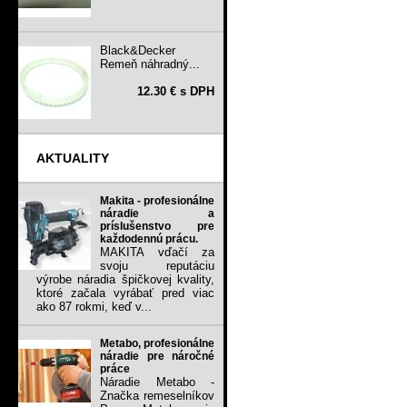
Black&Decker
Remeň náhradný...
12.30 € s DPH
AKTUALITY
Makita - profesionálne
náradie a
príslušenstvo pre
každodennú prácu.
MAKITA vďačí za
svoju reputáciu
výrobe náradia špičkovej kvality,
ktoré začala vyrábať pred viac
ako 87 rokmi, keď v...
Metabo, profesionálne
náradie pre náročné
práce
Náradie Metabo -
Značka remeselníkov