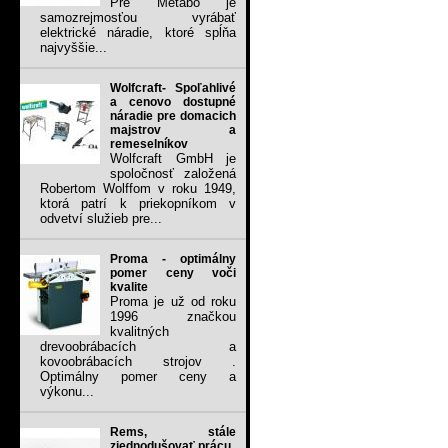
Pre Metabo je
samozrejmosťou vyrábať
elektrické náradie, ktoré spĺňa
najvyššie...
Wolfcraft- Spoľahlivé
a cenovo dostupné
náradie pre domacich
majstrov a
remeselníkov
Wolfcraft GmbH je
spoločnosť založená
Robertom Wolffom v roku 1949,
ktorá patrí k priekopníkom v
odvetví služieb pre...
Proma - optimálny
pomer ceny voči
kvalite
Proma je už od roku
1996 značkou
kvalitných
drevoobrábacích a
kovoobrábacích strojov .
Optimálny pomer ceny a
výkonu...
Rems, stále
zjednodušovať prácu