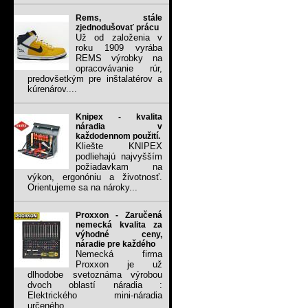
Rems, stále
zjednodušovať prácu
Už od založenia v
roku 1909 vyrába
REMS výrobky na
opracovávanie rúr,
predovšetkým pre inštalatérov a
kúrenárov....
Knipex - kvalita
náradia v
každodennom použití.
Kliešte KNIPEX
podliehajú najvyšším
požiadavkam na
výkon, ergonóniu a životnosť.
Orientujeme sa na nároky...
Proxxon - Zaručená
nemecká kvalita za
výhodné ceny,
náradie pre každého
Nemecká firma
Proxxon je už
dlhodobe svetoznáma výrobou
dvoch oblastí náradia :
Elektrického mini-náradia
určeného...