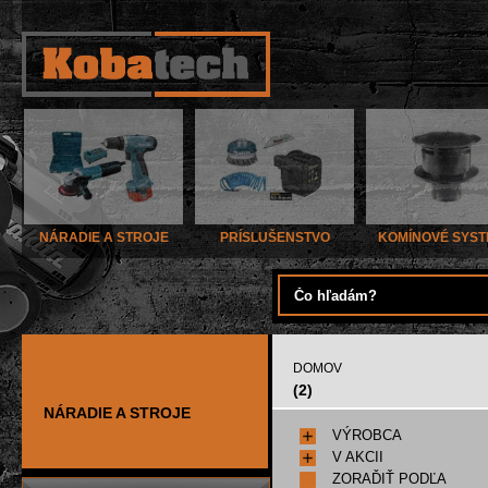
NÁRADIE A STROJE
PRÍSLUŠENSTVO
KOMÍNOVÉ SYS
DOMOV
(2)
NÁRADIE A STROJE
VÝROBCA
V AKCII
ZORAĎIŤ PODĽA