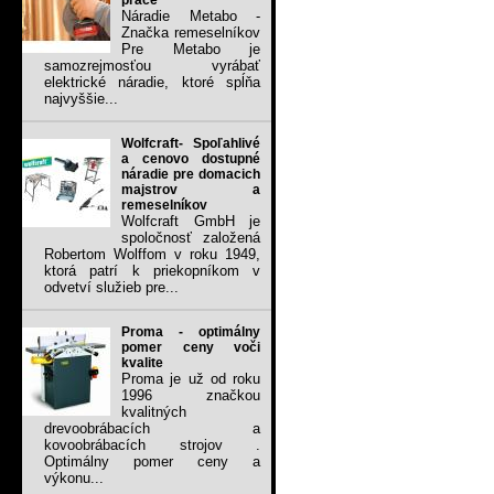
práce
Náradie Metabo -
Značka remeselníkov
Pre Metabo je
samozrejmosťou vyrábať
elektrické náradie, ktoré spĺňa
najvyššie...
Wolfcraft- Spoľahlivé
a cenovo dostupné
náradie pre domacich
majstrov a
remeselníkov
Wolfcraft GmbH je
spoločnosť založená
Robertom Wolffom v roku 1949,
ktorá patrí k priekopníkom v
odvetví služieb pre...
Proma - optimálny
pomer ceny voči
kvalite
Proma je už od roku
1996 značkou
kvalitných
drevoobrábacích a
kovoobrábacích strojov .
Optimálny pomer ceny a
výkonu...