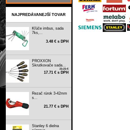
NAJPREDÁVANEJŠÍ TOVAR
Kľúče imbus, sada
7ks,...
3.48 € s DPH
PROXXON
Skrutkovače sada...
21.21 €
17.71 € s DPH
Rezač rúrok 3-42mm
s...
21.77 € s DPH
Stanley 6 dielna