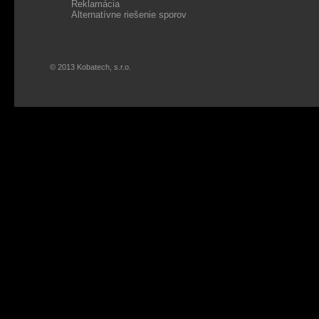
Reklamácia
Alternatívne riešenie sporov
© 2013 Kobatech, s.r.o.