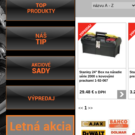
Stanley 24" Box na náradie
Sta
série 2000 s kovovými
pre
prackami 1-92-067
29.48 €
3.
s DPH
1
<<
>>