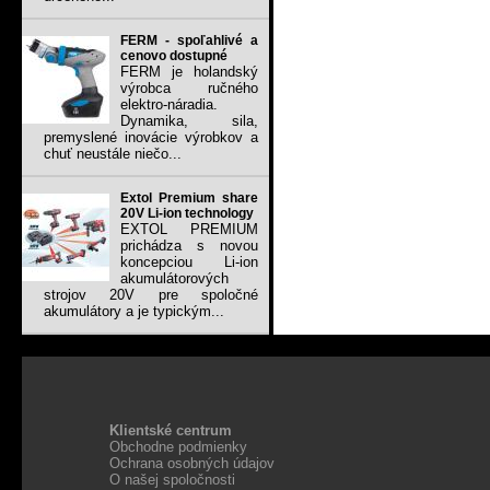
FERM - spoľahlivé a
cenovo dostupné
FERM je holandský
výrobca ručného
elektro-náradia.
Dynamika, sila,
premyslené inovácie výrobkov a
chuť neustále niečo...
Extol Premium share
20V Li-ion technology
EXTOL PREMIUM
prichádza s novou
koncepciou Li-ion
akumulátorových
strojov 20V pre spoločné
akumulátory a je typickým...
Klientské centrum
Obchodne podmienky
Ochrana osobných údajov
O našej spoločnosti