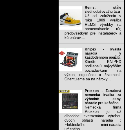
Rems, stále
zjednodušovať prácu
Už od založenia v
roku 1909 vyrába
REMS výrobky na
opracovávanie rúr,
predovšetkým pre inštalatérov a
kúrenárov....
Knipex - kvalita
náradia v
každodennom použití.
Kliešte KNIPEX
podliehajú najvyšším
požiadavkam na
výkon, ergonóniu a životnosť.
Orientujeme sa na nároky...
Proxxon - Zaručená
nemecká kvalita za
výhodné ceny,
náradie pre každého
Nemecká firma
Proxxon je už
dlhodobe svetoznáma výrobou
dvoch oblastí náradia :
Elektrického mini-náradia
určeného...