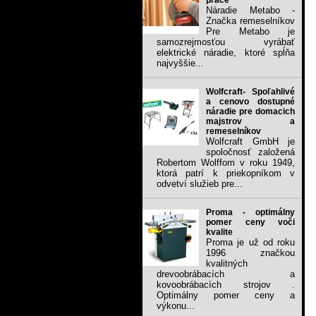
práce
Náradie Metabo -
Značka remeselníkov
Pre Metabo je
samozrejmosťou vyrábať
elektrické náradie, ktoré spĺňa
najvyššie...
Wolfcraft- Spoľahlivé
a cenovo dostupné
náradie pre domacich
majstrov a
remeselníkov
Wolfcraft GmbH je
spoločnosť založená
Robertom Wolffom v roku 1949,
ktorá patrí k priekopníkom v
odvetví služieb pre...
Proma - optimálny
pomer ceny voči
kvalite
Proma je už od roku
1996 značkou
kvalitných
drevoobrábacích a
kovoobrábacích strojov .
Optimálny pomer ceny a
výkonu...