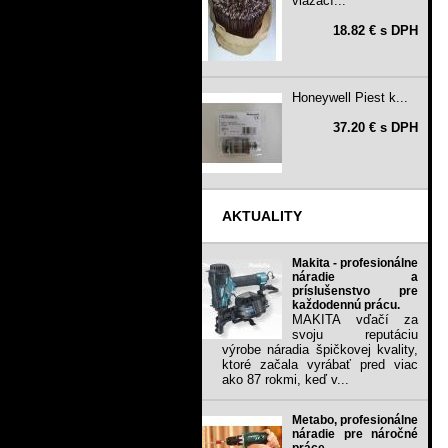
viazací...
18.82 € s DPH
Honeywell Piest k...
37.20 € s DPH
AKTUALITY
Makita - profesionálne
náradie a
príslušenstvo pre
každodennú prácu.
MAKITA vďačí za
svoju reputáciu
výrobe náradia špičkovej kvality,
ktoré začala vyrábať pred viac
ako 87 rokmi, keď v...
Metabo, profesionálne
náradie pre náročné