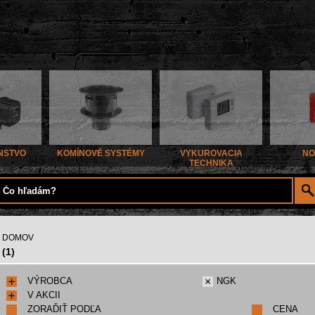
NSTVO
KOMÍNOVÉ SYSTÉMY
VYKUROVACIA
NO
TECHNIKA
DOMOV
(1)
VÝROBCA
NGK
V AKCII
ZORAĎIŤ PODĽA
CENA