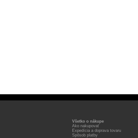
Všetko o nákupe
Ako nakupovať
Expedícia a doprava tovaru
Spôsob platby