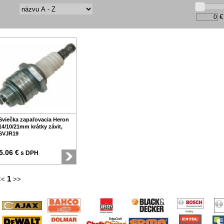
€
Sviečka zapaľovacia Heron
14/10/21mm krátky závit,
SVJR19
5.06 €
s DPH
1
<<
>>