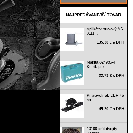
NAJPREDÁVANEJŠÍ TOVAR
Aplikátor strojový AS-
0111...
135.30 € s DPH
Makita 824985-4
Kufrík pre...
22.79 € s DPH
Prípravok SLIDER 45
na...
49.20 € s DPH
10100 drôt dvojitý