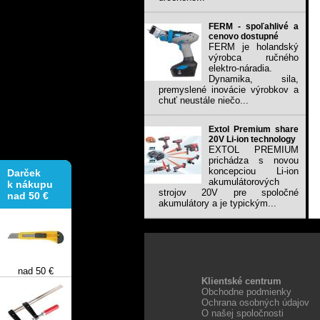
FERM - spoľahlivé a
cenovo dostupné
FERM je holandský
výrobca ručného
elektro-náradia.
Dynamika, sila,
premyslené inovácie výrobkov a
chuť neustále niečo...
Extol Premium share
20V Li-ion technology
EXTOL PREMIUM
Darček
prichádza s novou
k nákupu
koncepciou Li-ion
nad 50 €
akumulátorových
strojov 20V pre spoločné
akumulátory a je typickým...
nad 50 €
Klientské centrum
Obchodne podmienky
Ochrana osobných údajov
O našej spoločnosti