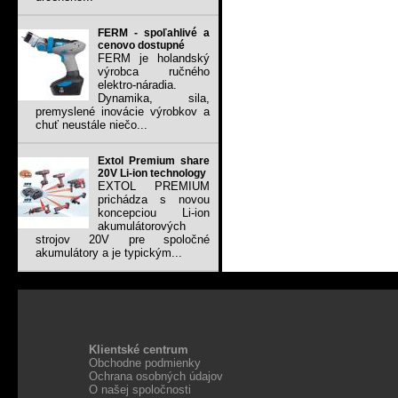
FERM - spoľahlivé a
cenovo dostupné
FERM je holandský
výrobca ručného
elektro-náradia.
Dynamika, sila,
premyslené inovácie výrobkov a
chuť neustále niečo...
Extol Premium share
20V Li-ion technology
EXTOL PREMIUM
prichádza s novou
koncepciou Li-ion
akumulátorových
strojov 20V pre spoločné
akumulátory a je typickým...
Klientské centrum
Obchodne podmienky
Ochrana osobných údajov
O našej spoločnosti