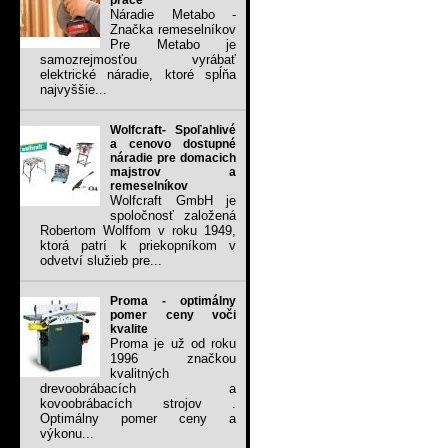
práce
Náradie Metabo -
Značka remeselníkov
Pre Metabo je
samozrejmosťou vyrábať
elektrické náradie, ktoré spĺňa
najvyššie...
Wolfcraft- Spoľahlivé
a cenovo dostupné
náradie pre domacich
majstrov a
remeselníkov
Wolfcraft GmbH je
spoločnosť založená
Robertom Wolffom v roku 1949,
ktorá patrí k priekopníkom v
odvetví služieb pre...
Proma - optimálny
pomer ceny voči
kvalite
Proma je už od roku
1996 značkou
kvalitných
drevoobrábacích a
kovoobrábacích strojov .
Optimálny pomer ceny a
výkonu...