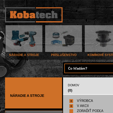
NÁRADIE A STROJE
PRÍSLUŠENSTVO
KOMÍNOVÉ SYS
DOMOV
(0)
NÁRADIE A STROJE
VÝROBCA
V AKCII
ZORAĎIŤ PODĽA