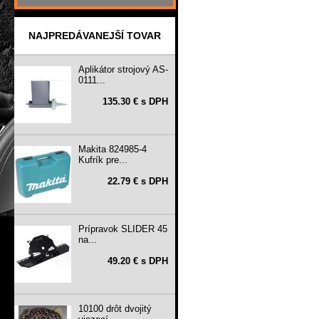
NAJPREDÁVANEJŠÍ TOVAR
Aplikátor strojový AS-
0111...
135.30 € s DPH
Makita 824985-4
Kufrík pre...
22.79 € s DPH
Prípravok SLIDER 45
na...
49.20 € s DPH
10100 drôt dvojitý