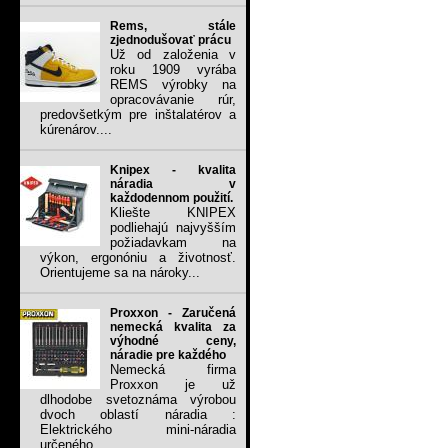
Rems, stále
zjednodušovať prácu
Už od založenia v
roku 1909 vyrába
REMS výrobky na
opracovávanie rúr,
predovšetkým pre inštalatérov a
kúrenárov....
Knipex - kvalita
náradia v
každodennom použití.
Kliešte KNIPEX
podliehajú najvyšším
požiadavkam na
výkon, ergonóniu a životnosť.
Orientujeme sa na nároky...
Proxxon - Zaručená
nemecká kvalita za
výhodné ceny,
náradie pre každého
Nemecká firma
Proxxon je už
dlhodobe svetoznáma výrobou
dvoch oblastí náradia :
Elektrického mini-náradia
určeného...