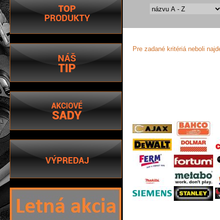
Pre zadané kritériá neboli naj