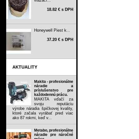
viazací...
18.82 € s DPH
Honeywell Piest k...
37.20 € s DPH
AKTUALITY
Makita - profesionálne
náradie a
príslušenstvo pre
každodennú prácu.
MAKITA vďačí za
svoju reputáciu
výrobe náradia špičkovej kvality,
ktoré začala vyrábať pred viac
ako 87 rokmi, keď v...
Metabo, profesionálne
náradie pre náročné