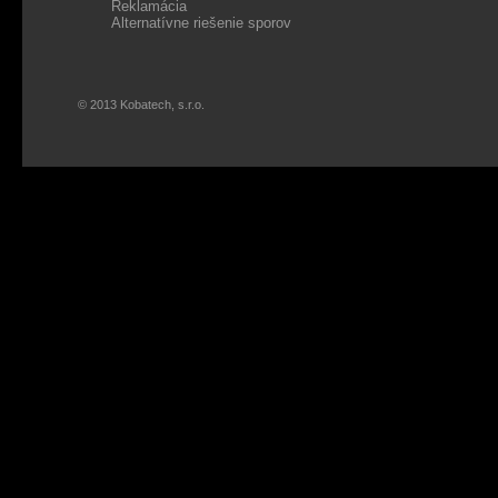
Reklamácia
Alternatívne riešenie sporov
© 2013 Kobatech, s.r.o.