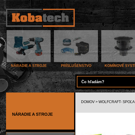
NÁRADIE A STROJE
PRÍSLUŠENSTVO
KOMÍNOVÉ SYS
DOMOV
> WOLFCRAFT- SPOĽA
NÁRADIE A STROJE