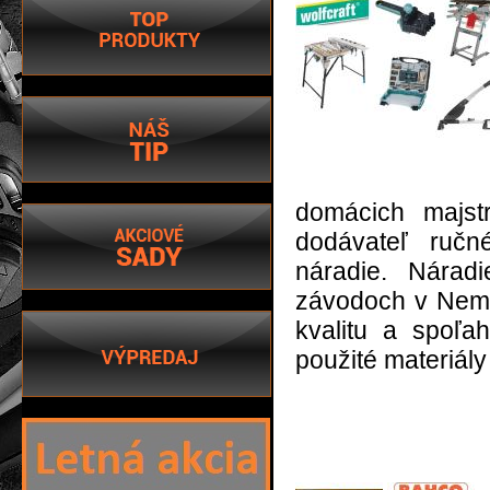
domácich majst
dodávateľ ručn
náradie. Nárad
závodoch v Neme
kvalitu a spoľa
použité materiály