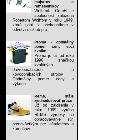
majstrov a
remeselníkov
Wolfcraft GmbH je
spoločnosť založená
Robertom Wolffom v roku 1949,
ktorá patrí k priekopníkom v
odvetví služieb pre...
Proma - optimálny
pomer ceny voči
kvalite
Proma je už od roku
1996 značkou
kvalitných
drevoobrábacích a
kovoobrábacích strojov .
Optimálny pomer ceny a
výkonu...
Rems, stále
zjednodušovať prácu
Už od založenia v
roku 1909 vyrába
REMS výrobky na
opracovávanie rúr,
predovšetkým pre inštalatérov a
kúrenárov....