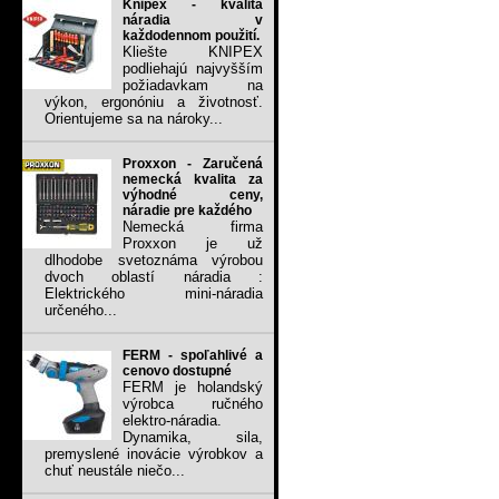
Knipex - kvalita
náradia v
každodennom použití.
Kliešte KNIPEX
podliehajú najvyšším
požiadavkam na
výkon, ergonóniu a životnosť.
Orientujeme sa na nároky...
Proxxon - Zaručená
nemecká kvalita za
výhodné ceny,
náradie pre každého
Nemecká firma
Proxxon je už
dlhodobe svetoznáma výrobou
dvoch oblastí náradia :
Elektrického mini-náradia
určeného...
FERM - spoľahlivé a
cenovo dostupné
FERM je holandský
výrobca ručného
elektro-náradia.
Dynamika, sila,
premyslené inovácie výrobkov a
chuť neustále niečo...