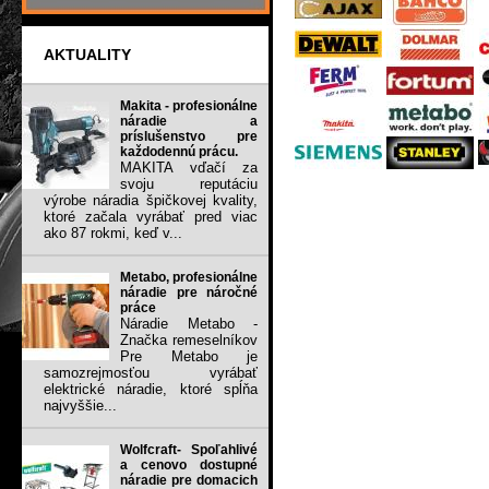
AKTUALITY
Makita - profesionálne
náradie a
príslušenstvo pre
každodennú prácu.
MAKITA vďačí za
svoju reputáciu
výrobe náradia špičkovej kvality,
ktoré začala vyrábať pred viac
ako 87 rokmi, keď v...
Metabo, profesionálne
náradie pre náročné
práce
Náradie Metabo -
Značka remeselníkov
Pre Metabo je
samozrejmosťou vyrábať
elektrické náradie, ktoré spĺňa
najvyššie...
Wolfcraft- Spoľahlivé
a cenovo dostupné
náradie pre domacich