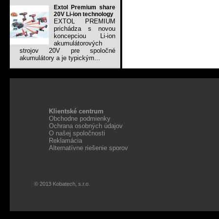
Extol Premium share
20V Li-ion technology
EXTOL PREMIUM
prichádza s novou
koncepciou Li-ion
akumulátorových
strojov 20V pre spoločné
akumulátory a je typickým...
Klientské centrum
Obchodne podmienky
Ochrana osobných údajov
O našej spoločnosti
Reklamácia
Alternatívne riešenie sporov
© 2013 Kobatech, s.r.o.