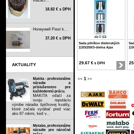
viazací...
18.82 € s DPH
Honeywell Piest k...
37.20 € s DPH
Sada pilníkov dielenských
Sad
1193/250/3-dielna Ajax
119
29.67 €
25
s DPH
AKTUALITY
1
Makita - profesionálne
<<
>>
náradie a
príslušenstvo pre
každodennú prácu.
MAKITA vďačí za
svoju reputáciu
výrobe náradia špičkovej kvality,
ktoré začala vyrábať pred viac
ako 87 rokmi, keď v...
Metabo, profesionálne
náradie pre náročné