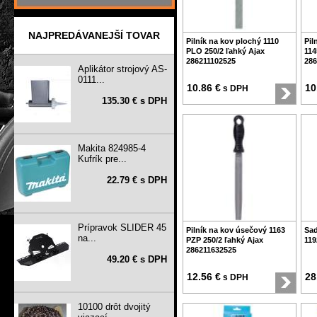
NAJPREDÁVANEJŠÍ TOVAR
Pilník na kov plochý 1110
Pil
PLO 250/2 ľahký Ajax
114
286211102525
286
Aplikátor strojový AS-
0111...
10.86 €
10
s DPH
135.30 € s DPH
Makita 824985-4
Kufrík pre...
22.79 € s DPH
Prípravok SLIDER 45
Pilník na kov úsečový 1163
Sad
na...
PZP 250/2 ľahký Ajax
119
286211632525
49.20 € s DPH
12.56 €
28
s DPH
10100 drôt dvojitý