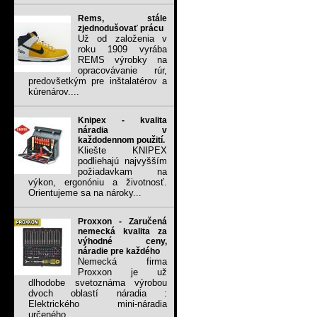
Rems, stále
zjednodušovať prácu
Už od založenia v
roku 1909 vyrába
REMS výrobky na
opracovávanie rúr,
predovšetkým pre inštalatérov a
kúrenárov....
Knipex - kvalita
náradia v
každodennom použití.
Kliešte KNIPEX
podliehajú najvyšším
požiadavkam na
výkon, ergonóniu a životnosť.
Orientujeme sa na nároky...
Proxxon - Zaručená
nemecká kvalita za
výhodné ceny,
náradie pre každého
Nemecká firma
Proxxon je už
dlhodobe svetoznáma výrobou
dvoch oblastí náradia :
Elektrického mini-náradia
určeného...