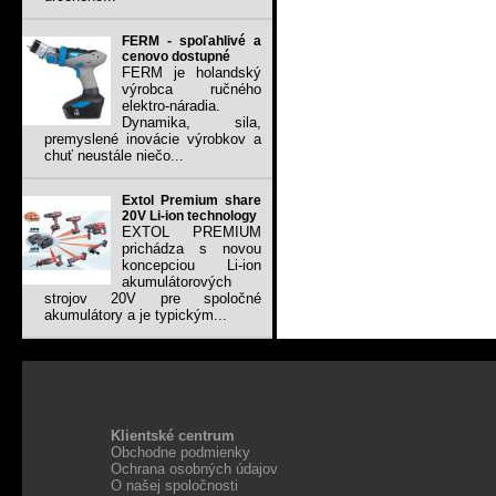
FERM - spoľahlivé a
cenovo dostupné
FERM je holandský
výrobca ručného
elektro-náradia.
Dynamika, sila,
premyslené inovácie výrobkov a
chuť neustále niečo...
Extol Premium share
20V Li-ion technology
EXTOL PREMIUM
prichádza s novou
koncepciou Li-ion
akumulátorových
strojov 20V pre spoločné
akumulátory a je typickým...
Klientské centrum
Obchodne podmienky
Ochrana osobných údajov
O našej spoločnosti