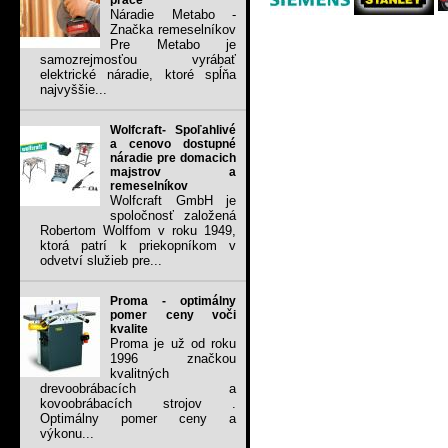
práce
Náradie Metabo -
Značka remeselníkov
Pre Metabo je
samozrejmosťou vyrábať
elektrické náradie, ktoré spĺňa
najvyššie...
Wolfcraft- Spoľahlivé
a cenovo dostupné
náradie pre domacich
majstrov a
remeselníkov
Wolfcraft GmbH je
spoločnosť založená
Robertom Wolffom v roku 1949,
ktorá patrí k priekopníkom v
odvetví služieb pre...
Proma - optimálny
pomer ceny voči
kvalite
Proma je už od roku
1996 značkou
kvalitných
drevoobrábacích a
kovoobrábacích strojov .
Optimálny pomer ceny a
výkonu...