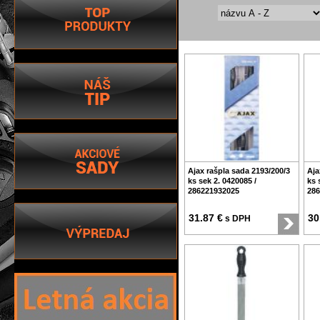
Ajax rašpla sada 2193/200/3
Aja
ks sek 2. 0420085 /
ks 
286221932025
286
31.87 €
30
s DPH