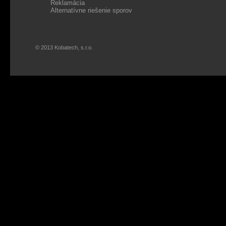
Reklamácia
Alternatívne riešenie sporov
© 2013 Kobatech, s.r.o.