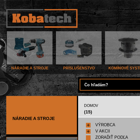
NÁRADIE A STROJE
PRÍSLUŠENSTVO
KOMÍNOVÉ SYS
DOMOV
(15)
NÁRADIE A STROJE
VÝROBCA
V AKCII
ZORAĎIŤ PODĽA