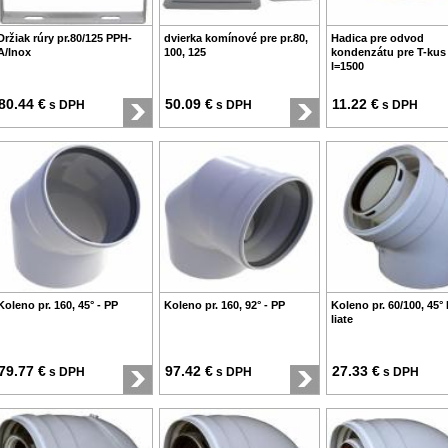
Držiak rúry pr.80/125 PPH-
dvierka komínové pre pr.80,
Hadica pre odvod
A/Inox
100, 125
kondenzátu pre T-kus 
l=1500
80.44 €
50.09 €
11.22 €
s DPH
s DPH
s DPH
Koleno pr. 160, 45° - PP
Koleno pr. 160, 92° - PP
Koleno pr. 60/100, 45°
liate
79.77 €
97.42 €
27.33 €
s DPH
s DPH
s DPH