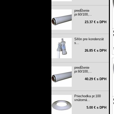
predĺženie
pr.60/100,...
23.37 € s DPH
Sifón pre kondenzát
s...
26.85 € s DPH
predĺženie
pr.60/100,...
40.29 € s DPH
Priechodka pr.100
vnútorná...
5.00 € s DPH