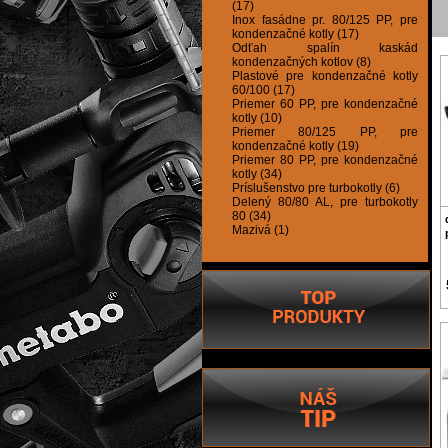
(17)
Inox fasádne pr. 80/125 PP, pre
kondenzačné kotly (17)
Odťah spalín kaskád
kondenzačných kotlov (8)
Plastové pre kondenzačné kotly
60/100 (17)
Priemer 60 PP, pre kondenzačné
kotly (10)
Priemer 80/125 PP, pre
kondenzačné kotly (19)
Priemer 80 PP, pre kondenzačné
kotly (34)
Príslušenstvo pre turbokotly (6)
Delený 80/80 AL, pre turbokotly
80 (34)
Mazivá (1)