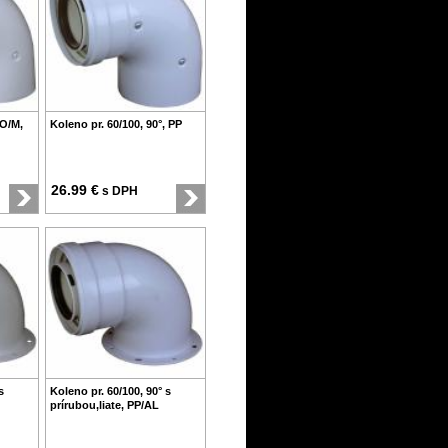
 O/M,
Koleno pr. 60/100, 90°, PP
26.99 €
s DPH
s
Koleno pr. 60/100, 90° s
prírubou,liate, PP/AL