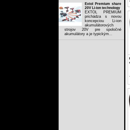
Extol Premium share
20V Li-ion technology
EXTOL PREMIUM
prichádza s novou
koncepciou Li-ion
akumulátorových
strojov 20V pre spoločné
akumulátory a je typickým...