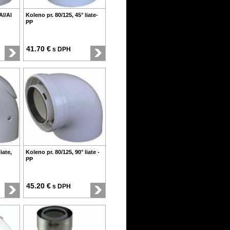
Al/Al
Koleno pr. 80/125, 45° liate-
PP
41.70 €
s DPH
iate,
Koleno pr. 80/125, 90° liate -
PP
45.20 €
s DPH