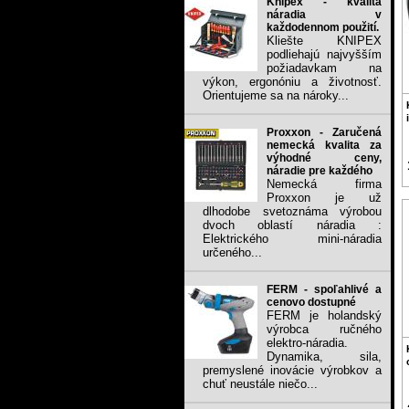
Knipex - kvalita
náradia v
každodennom použití.
Kliešte KNIPEX
podliehajú najvyšším
požiadavkam na
výkon, ergonóniu a životnosť.
Orientujeme sa na nároky...
Proxxon - Zaručená
nemecká kvalita za
výhodné ceny,
náradie pre každého
Nemecká firma
Proxxon je už
dlhodobe svetoznáma výrobou
dvoch oblastí náradia :
Elektrického mini-náradia
určeného...
FERM - spoľahlivé a
cenovo dostupné
FERM je holandský
výrobca ručného
elektro-náradia.
Dynamika, sila,
premyslené inovácie výrobkov a
chuť neustále niečo...