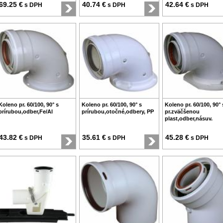
69.25 €
40.74 €
42.64 €
s DPH
s DPH
s DPH
Koleno pr. 60/100, 90° s
Koleno pr. 60/100, 90° s
Koleno pr. 60/100, 90° 
prírubou,odber,Fe/Al
prírubou,otočné,odbery, PP
pr.zväčšenou
plast,odber,násuv.
43.82 €
35.61 €
45.28 €
s DPH
s DPH
s DPH