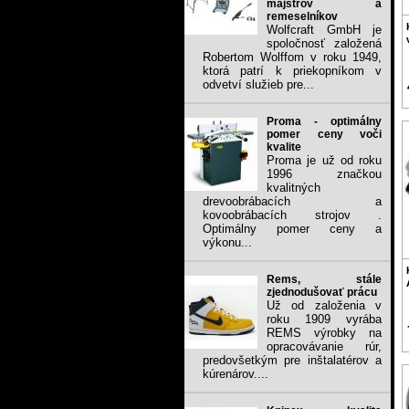
majstrov a
remeselníkov
Wolfcraft GmbH je
spoločnosť založená
Robertom Wolffom v roku 1949,
ktorá patrí k priekopníkom v
odvetví služieb pre...
Proma - optimálny
pomer ceny voči
kvalite
Proma je už od roku
1996 značkou
kvalitných
drevoobrábacích a
kovoobrábacích strojov .
Optimálny pomer ceny a
výkonu...
Rems, stále
zjednodušovať prácu
Už od založenia v
roku 1909 vyrába
REMS výrobky na
opracovávanie rúr,
predovšetkým pre inštalatérov a
kúrenárov....