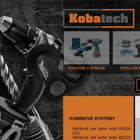
NÁRADIE A STROJE
PRÍSLUŠE
KOMÍNOVÉ SYSTÉMY
Hliníkové pre turbo kotly 60/100
(33)
Hliníkové pre turbo kotly 80/125