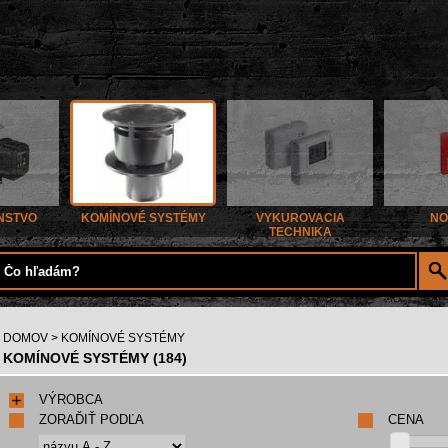
NSTVO
KOMÍNOVÉ SYSTÉMY
VYKUROVACIA
NO
TECHNIKA
DOMOV
> KOMÍNOVÉ SYSTÉMY
KOMÍNOVÉ SYSTÉMY (184)
VÝROBCA
ZORAĎIŤ PODĽA
CENA