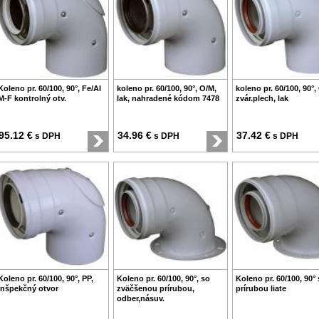
Koleno pr. 60/100, 90°, Fe/Al
koleno pr. 60/100, 90°, O/M,
koleno pr. 60/100, 90°,
M-F kontrolný otv.
lak, nahradené kódom 7478
zvár.plech, lak
95.12 €
34.96 €
37.42 €
s DPH
s DPH
s DPH
Koleno pr. 60/100, 90°, PP,
Koleno pr. 60/100, 90°, so
Koleno pr. 60/100, 90° 
inšpekčný otvor
zväčšenou prírubou,
prírubou liate
odber,násuv.