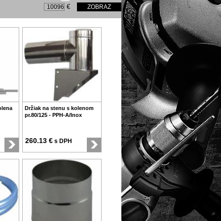
€
olena
Držiak na stenu s kolenom
pr.80/125 - PPH-A/Inox
260.13 €
s DPH