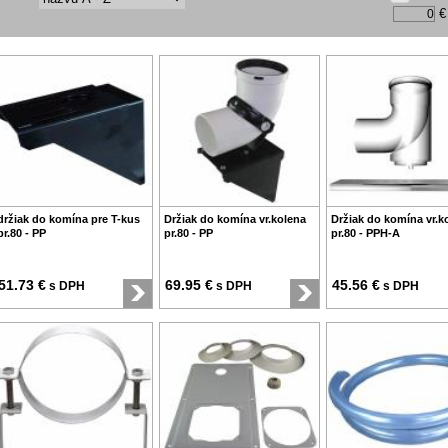
€
držiak do komína pre T-kus
Držiak do komína vr.kolena
Držiak do komína vr.k
pr.80 - PP
pr.80 - PP
pr.80 - PPH-A
51.73 €
69.95 €
45.56 €
s DPH
s DPH
s DPH