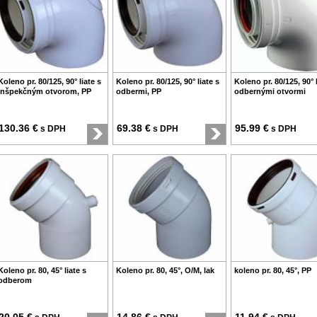
Koleno pr. 80/125, 90° liate s
Koleno pr. 80/125, 90° liate s
Koleno pr. 80/125, 90° l
inšpekčným otvorom, PP
odbermi, PP
odbernými otvormi
130.36 €
69.38 €
95.99 €
s DPH
s DPH
s DPH
Koleno pr. 80, 45° liate s
Koleno pr. 80, 45°, O/M, lak
koleno pr. 80, 45°, PP
odberom