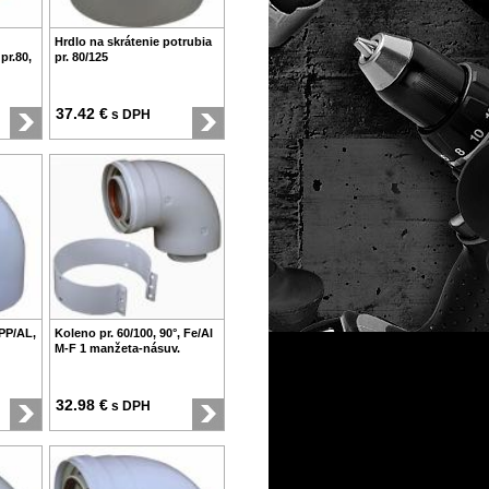
Hrdlo na skrátenie potrubia
pr.80,
pr. 80/125
37.42 €
s DPH
 PP/AL,
Koleno pr. 60/100, 90°, Fe/Al
M-F 1 manžeta-násuv.
32.98 €
s DPH