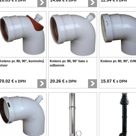
20.05 €
14.86 €
11.94 €
s DPH
s DPH
s DPH
Koleno pr. 80, 90°, kontrolný
Koleno pr. 80, 90° liate s
Koleno pr. 80, 90°, O/M
otvor
odberom
70.02 €
20.26 €
15.07 €
s DPH
s DPH
s DPH