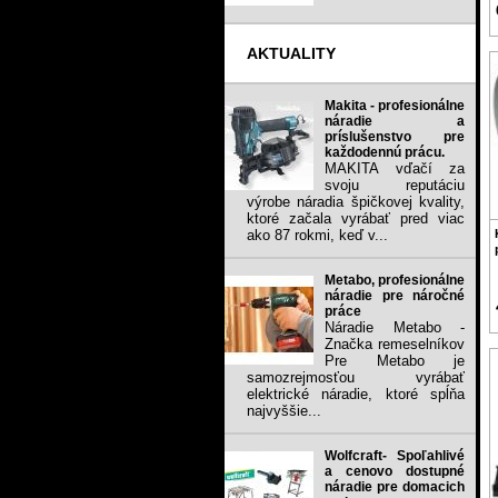
AKTUALITY
Makita - profesionálne
náradie a
príslušenstvo pre
každodennú prácu.
MAKITA vďačí za
svoju reputáciu
výrobe náradia špičkovej kvality,
ktoré začala vyrábať pred viac
ako 87 rokmi, keď v...
Metabo, profesionálne
náradie pre náročné
práce
Náradie Metabo -
Značka remeselníkov
Pre Metabo je
samozrejmosťou vyrábať
elektrické náradie, ktoré spĺňa
najvyššie...
Wolfcraft- Spoľahlivé
a cenovo dostupné
náradie pre domacich