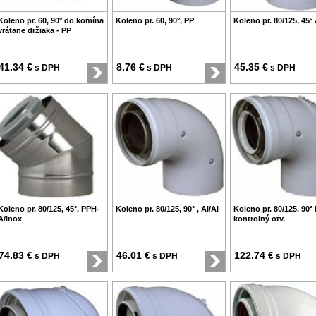
Koleno pr. 60, 90° do komína
Koleno pr. 60, 90°, PP
Koleno pr. 80/125, 45° 
vrátane držiaka - PP
41.34 €
8.76 €
45.35 €
s DPH
s DPH
s DPH
Koleno pr. 80/125, 45°, PPH-
Koleno pr. 80/125, 90° , Al/Al
Koleno pr. 80/125, 90° l
A/Inox
kontrolný otv.
74.83 €
46.01 €
122.74 €
s DPH
s DPH
s DPH