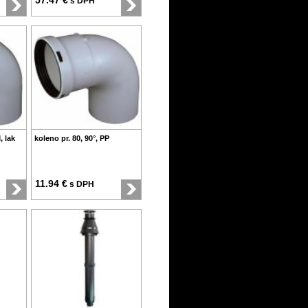
57.47 €
s DPH
, lak
koleno pr. 80, 90°, PP
11.94 €
s DPH