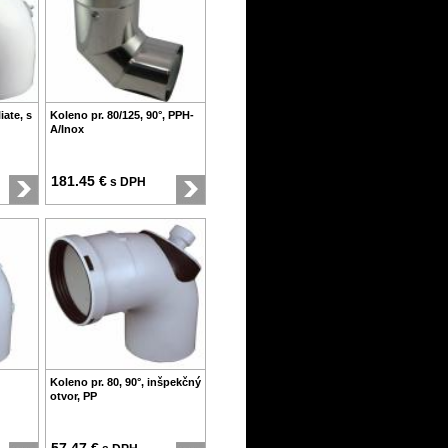
iate, s
Koleno pr. 80/125, 90°, PPH-
A/Inox
181.45 €
s DPH
Koleno pr. 80, 90°, inšpekčný
otvor, PP