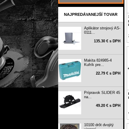
NAJPREDÁVANEJŠÍ TOVAR
Aplikátor strojový AS-
0111...
135.30 € s DPH
Makita 824985-4
Kufrík pre...
22.79 € s DPH
Prípravok SLIDER 45
na...
49.20 € s DPH
10100 drôt dvojitý