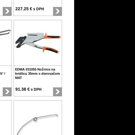
227.25 €
s DPH
EDMA 031055 Nožnice na
5° /
bridlicu 35mm s dierovačom
MAT
91.38 €
s DPH