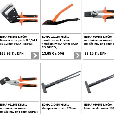
EDMA 018555 kliešte
EDMA 020155 kliešte
EDMA 020355 kliešte
dierovacie na plech D 3,3 4,1
montážne na kovové
montážne na kovové
4,9 6,2 mm POLYPERFOR
hmoždinky pr.4-6mm BABY
hmoždinky pr.4-8mm 
FIX BRICO,
168.93 €
13.65 €
33.15 €
s DPH
s DPH
s DPH
EDMA 021355 Kliešte
EDMA 030455 kliešte
EDMA 030555 kliešte
montážne na kovové
klampiarske rovné 120mm
klampiarske rovné 1
hmoždinky pr.4-8mm SUPER