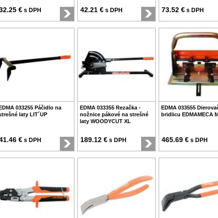
32.25 €
42.21 €
73.52 €
s DPH
s DPH
s DPH
EDMA 033255 Páčidlo na
EDMA 033355 Rezačka -
EDMA 033555 Dierova
strešné laty LIT´UP
nožnice pákové na strešné
bridlicu EDMAMECA 
laty WOODYCUT XL
41.46 €
189.12 €
465.69 €
s DPH
s DPH
s DPH