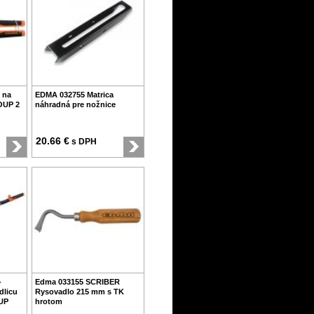
 na
EDMA 032755 Matrica
OUP 2
náhradná pre nožnice
20.66 €
s DPH
-
Edma 033155 SCRIBER
dlicu
Rysovadlo 215 mm s TK
UP
hrotom