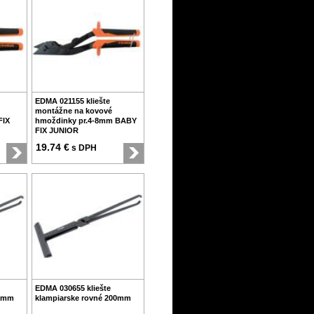
EDMA 021155 kliešte
montážne na kovové
FIX
hmoždinky pr.4-8mm BABY
FIX JUNIOR
19.74 €
s DPH
EDMA 030655 kliešte
80mm
klampiarske rovné 200mm