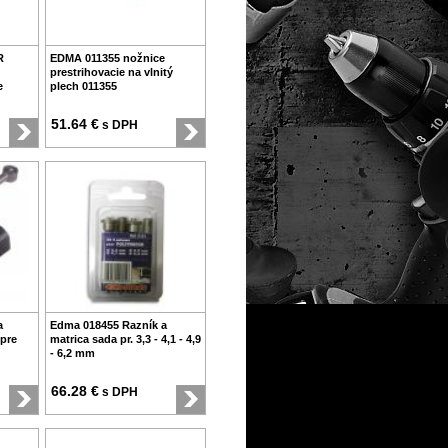
R
EDMA 011355 nožnice
prestrihovacie na vlnitý
e
plech 011355
51.64 €
s DPH
a
Edma 018455 Razník a
 pre
matrica sada pr. 3,3 - 4,1 - 4,9
- 6,2 mm
66.28 €
s DPH