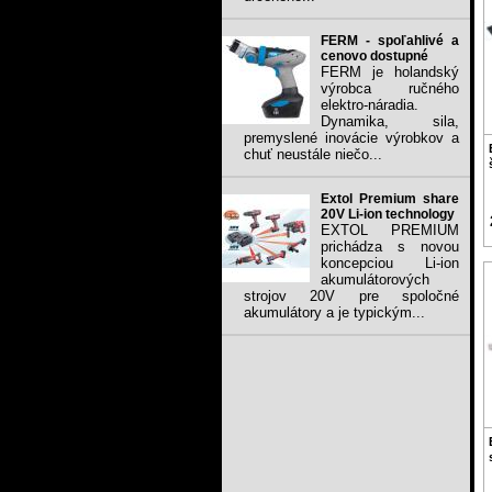
FERM - spoľahlivé a
cenovo dostupné
FERM je holandský
výrobca ručného
elektro-náradia.
Dynamika, sila,
premyslené inovácie výrobkov a
chuť neustále niečo...
Extol Premium share
20V Li-ion technology
EXTOL PREMIUM
prichádza s novou
koncepciou Li-ion
akumulátorových
strojov 20V pre spoločné
akumulátory a je typickým...