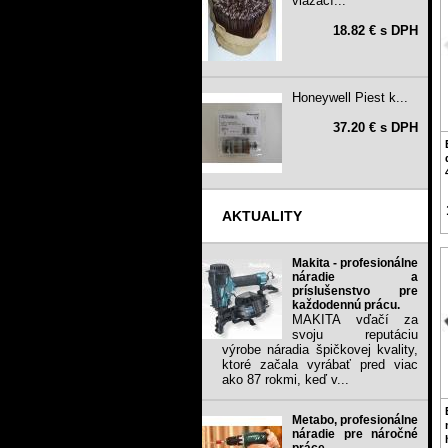
viazací...
18.82 € s DPH
Honeywell Piest k...
37.20 € s DPH
AKTUALITY
Makita - profesionálne
náradie a
príslušenstvo pre
každodennú prácu.
MAKITA vďačí za
svoju reputáciu
výrobe náradia špičkovej kvality,
ktoré začala vyrábať pred viac
ako 87 rokmi, keď v...
Metabo, profesionálne
náradie pre náročné