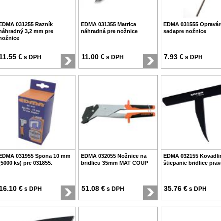
EDMA 031255 Razník
EDMA 031355 Matrica
EDMA 031555 Opravár
náhradný 3,2 mm pre
náhradná pre nožnice
sadapre nožnice
nožnice
11.55 €
11.00 €
7.93 €
s DPH
s DPH
s DPH
EDMA 031955 Spona 10 mm
EDMA 032055 Nožnice na
EDMA 032155 Kovadli
(5000 ks) pre 031855.
bridlicu 35mm MAT COUP
štiepanie bridlice prav
16.10 €
51.08 €
35.76 €
s DPH
s DPH
s DPH