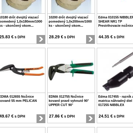
10180 drôt dvojitý viazací
10200 drôt dvojitý viazací
Edma 010155 NIBBLE
pomedený 1,0x180mm/1000
pomedený 1,0x200mm/1000
SHEAR NR1 TP
ks - ukončený okom...
ks - ukončený okom...
Prestrihovacie nožnic
25.83 €
28.29 €
44.35 €
s DPH
s DPH
s DPH
EDMA 012655 Nožnice
EDMA 012755 Nožnice
Edma 017455 - razník 
kované 55 mm PELICAN
kované pravé vyhnuté 90°
matrica náhradný diel
UPPER CUT 90°
017255 NIBBLEX
49.67 €
27.86 €
24.51 €
s DPH
s DPH
s DPH