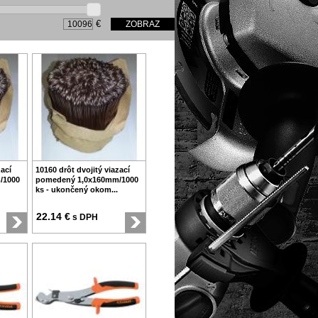
€
zací
10160 drôt dvojitý viazací
/1000
pomedený 1,0x160mm/1000
ks - ukončený okom...
22.14 €
s DPH