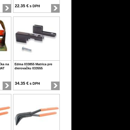
22.35 €
s DPH
čka na
Edma 033855 Matrica pre
MAT
dierovačku 033555
34.35 €
s DPH