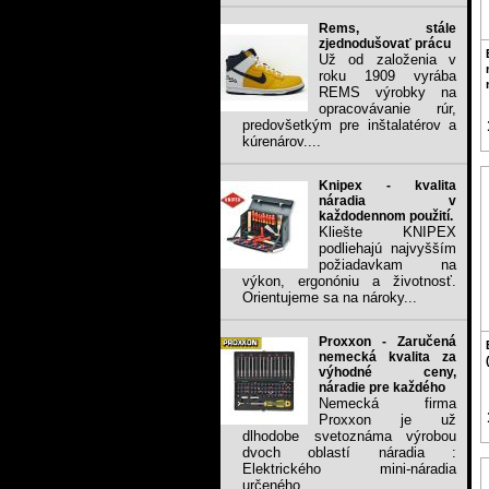
Rems, stále
zjednodušovať prácu
Už od založenia v
roku 1909 vyrába
REMS výrobky na
opracovávanie rúr,
predovšetkým pre inštalatérov a
kúrenárov....
Knipex - kvalita
náradia v
každodennom použití.
Kliešte KNIPEX
podliehajú najvyšším
požiadavkam na
výkon, ergonóniu a životnosť.
Orientujeme sa na nároky...
Proxxon - Zaručená
nemecká kvalita za
výhodné ceny,
náradie pre každého
Nemecká firma
Proxxon je už
dlhodobe svetoznáma výrobou
dvoch oblastí náradia :
Elektrického mini-náradia
určeného...