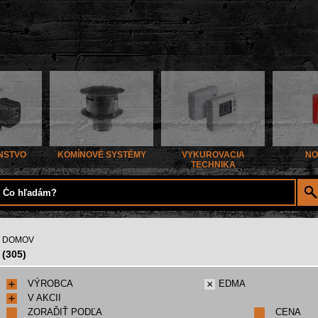
NSTVO
KOMÍNOVÉ SYSTÉMY
VYKUROVACIA
NO
TECHNIKA
DOMOV
(305)
VÝROBCA
EDMA
V AKCII
ZORAĎIŤ PODĽA
CENA