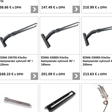
FIX
38.66 €
147.49 €
210.99 €
s DPH
s DPH
s DPH
EDMA 030755 Kliešte
EDMA 030855 Kliešte
EDMA 030955 Kliešte
klampiarske vyhnuté 45° /
klampiarske vyhnuté 45° /
klampiarske vyhnuté 4
120mm
180mm
200mm
168.10 €
201.09 €
213.63 €
s DPH
s DPH
s DPH