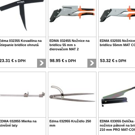
Edma 032355 Kovadlina na
EDMA 032455 Nožnice na
EDMA 032555 Nožnice
štiepanie bridlice ohnutá
bridlicu 55 mm s
bridlicu 55mm MAT C
dierovačom MAT 2
23.31 €
98.95 €
53.32 €
s DPH
s DPH
s DPH
EDMA 032855 Mierka na
Edma 032955 Kružidlo 250
EDMA 033055 Delička 
strešné laty
mm
nožnice pákové na bri
210 mm PRO MAT-CO