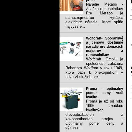
práce
Náradie Metabo -
Značka remeselníkov
Pre Metabo je
samozrejmosťou vyrábať
elektrické náradie, ktoré spĺňa
najvyššie...
Wolfcraft- Spoľahlivé
a cenovo dostupné
náradie pre domacich
majstrov a
remeselníkov
Wolfcraft GmbH je
spoločnosť založená
Robertom Wolffom v roku 1949,
ktorá patrí k priekopníkom v
odvetví služieb pre...
Proma - optimálny
pomer ceny voči
kvalite
Proma je už od roku
1996 značkou
kvalitných
drevoobrábacích a
kovoobrábacích strojov .
Optimálny pomer ceny a
výkonu...