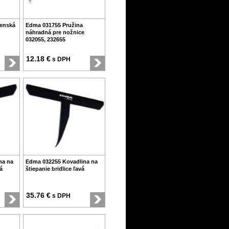
enská
Edma 031755 Pružina
náhradná pre nožnice
032055, 232655
12.18 €
s DPH
na na
Edma 032255 Kovadlina na
á
štiepanie bridlice ľavá
35.76 €
s DPH