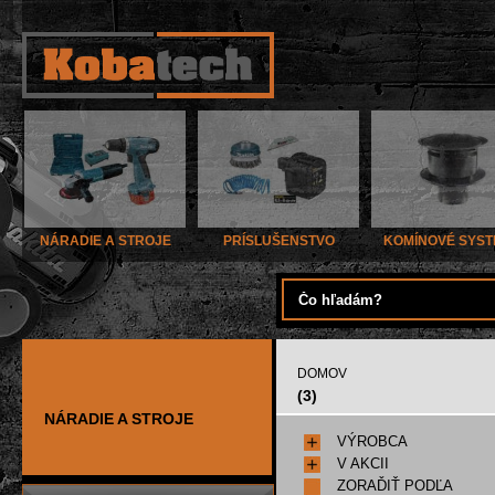
NÁRADIE A STROJE
PRÍSLUŠENSTVO
KOMÍNOVÉ SYS
DOMOV
(3)
NÁRADIE A STROJE
VÝROBCA
V AKCII
ZORAĎIŤ PODĽA