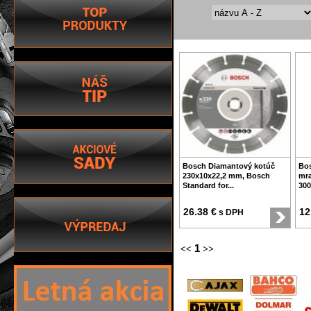
Bosch Diamantový kotúč
Bos
230x10x22,2 mm, Bosch
mra
Standard for...
300
26.38 €
12
s DPH
1
<<
>>