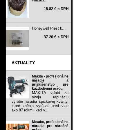
viazací...
18.82 € s DPH
Honeywell Piest k...
37.20 € s DPH
AKTUALITY
Makita - profesionálne
náradie a
príslušenstvo pre
každodennú prácu.
MAKITA vďačí za
svoju reputáciu
výrobe náradia špičkovej kvality,
ktoré začala vyrábať pred viac
ako 87 rokmi, keď v...
Metabo, profesionálne
náradie pre náročné