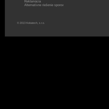
Reklamácia
Alternatívne riešenie sporov
© 2013 Kobatech, s.r.o.