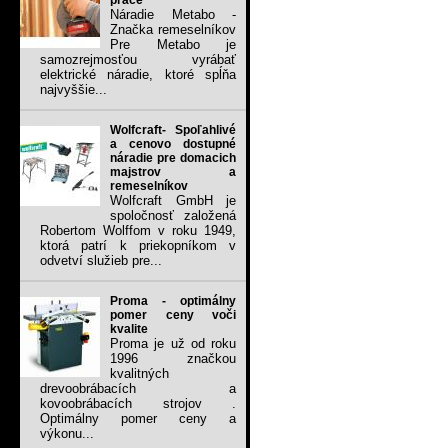
práce
Náradie Metabo -
Značka remeselníkov
Pre Metabo je
samozrejmosťou vyrábať
elektrické náradie, ktoré spĺňa
najvyššie...
Wolfcraft- Spoľahlivé
a cenovo dostupné
náradie pre domacich
majstrov a
remeselníkov
Wolfcraft GmbH je
spoločnosť založená
Robertom Wolffom v roku 1949,
ktorá patrí k priekopníkom v
odvetví služieb pre...
Proma - optimálny
pomer ceny voči
kvalite
Proma je už od roku
1996 značkou
kvalitných
drevoobrábacích a
kovoobrábacích strojov .
Optimálny pomer ceny a
výkonu...