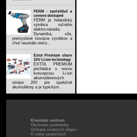
FERM - spoľahlivé a
cenovo dostupné
FERM je holandský
výrobca ručného
elektro-náradia.
Dynamika, sila,
premyslené inovácie výrobkov a
chuť neustále niečo...
Extol Premium share
20V Li-ion technology
EXTOL PREMIUM
prichádza s novou
koncepciou Li-ion
akumulátorových
strojov 20V pre spoločné
akumulátory a je typickým...
Klientské centrum
Obchodne podmienky
Ochrana osobných údajov
O našej spoločnosti