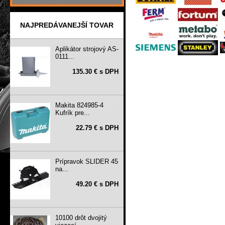
NAJPREDÁVANEJŠÍ TOVAR
Aplikátor strojový AS-
0111...
135.30 € s DPH
Makita 824985-4
Kufrík pre...
22.79 € s DPH
Prípravok SLIDER 45
na...
49.20 € s DPH
10100 drôt dvojitý