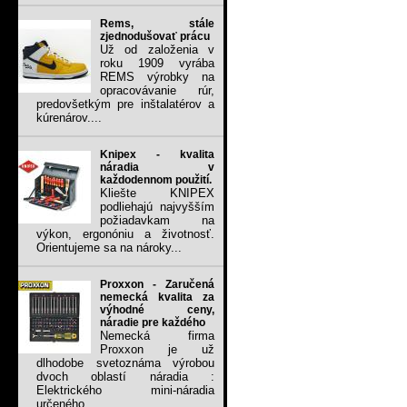
Rems, stále
zjednodušovať prácu
Už od založenia v
roku 1909 vyrába
REMS výrobky na
opracovávanie rúr,
predovšetkým pre inštalatérov a
kúrenárov....
Knipex - kvalita
náradia v
každodennom použití.
Kliešte KNIPEX
podliehajú najvyšším
požiadavkam na
výkon, ergonóniu a životnosť.
Orientujeme sa na nároky...
Proxxon - Zaručená
nemecká kvalita za
výhodné ceny,
náradie pre každého
Nemecká firma
Proxxon je už
dlhodobe svetoznáma výrobou
dvoch oblastí náradia :
Elektrického mini-náradia
určeného...